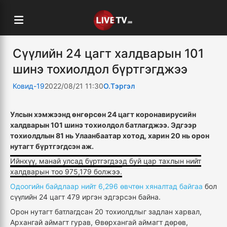
Сүүлийн 24 цагт халдварын 101
шинэ тохиолдол бүртгэгджээ
Ковид-19
2022/08/21 11:30
О.Тэргэл
Улсын хэмжээнд өнгөрсөн 24 цагт коронавирусийн
халдварын 101 шинэ тохиолдол батлагджээ. Эдгээр
тохиолдлын 81 нь Улаанбаатар хотод, харин 20 нь орон
нутагт бүртгэгдсэн аж.
Ийнхүү, манай улсад бүртгэгдээд буй цар тахлын нийт
халдварын тоо 975,179 болжээ.
Одоогийн байдлаар нийт 6,296 өвчтөн хяналтад байгаа
бол
сүүлийн 24 цагт 479 иргэн эдгэрсэн байна.
Орон нутагт батлагдсан 20 тохиолдлыг задлан харвал,
Архангай аймагт гурав, Өвөрхангай аймагт дөрөв,