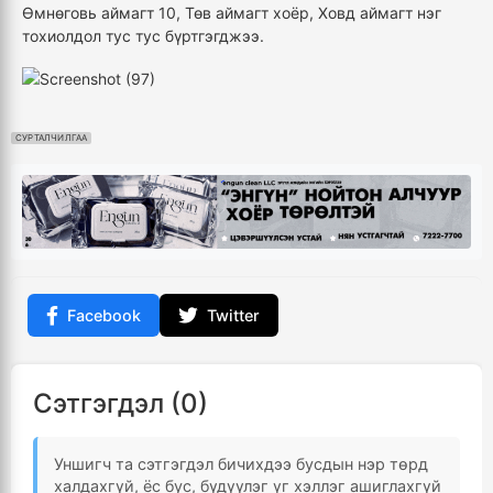
Өмнөговь аймагт 10, Төв аймагт хоёр, Ховд аймагт нэг
тохиолдол тус тус бүртгэгджээ.
СУРТАЛЧИЛГАА
Facebook
Twitter
Сэтгэгдэл (0)
Уншигч та сэтгэгдэл бичихдээ бусдын нэр төрд
халдахгүй, ёс бус, бүдүүлэг үг хэллэг ашиглахгүй