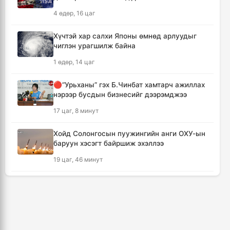
Мексикийн ТикТок-чин шууд
4 өдөр, 16 цаг
дамжуулалтын үеэр буудуулж амиа алджээ
13 цаг
Хүчтэй хар салхи Японы өмнөд арлуудыг
чиглэн урагшилж байна
Кумамотогийн газар хөдлөлтийн улмаас
1 өдөр, 14 цаг
амиа алдагсдын тоо 38-д хүрчээ
13 цаг, 51 минут
🔴“Урьханы” гэх Б.Чинбат хамтарч ажиллах
нэрээр бусдын бизнесийг дээрэмджээ
Төр хувийн хэвшлийн түншлэлээр нийслэлд
17 цаг, 8 минут
хэрэгжүүлэх төслийн жагсаалтад өөрчлөлт
оруулах тухай хэлэлцэж байна
Хойд Солонгосын пуужингийн анги ОХУ-ын
14 цаг, 2 минут
баруун хэсэгт байршиж эхэллээ
19 цаг, 46 минут
Монгол Улсын сагсан бөмбөгийн эрэгтэй
шигшээ баг Япон улсыг зорилоо
КОП17 хурлын үеэр таван дүүргийн 73
14 цаг, 45 минут
цэцэрлэг, 60 сургуульд зохицуулалт хийнэ
2 өдөр, 11 цаг
Татварын өрийг барагдуулахдаа орлогын
30 хувийг татвар төлөгчид үлдээхээр