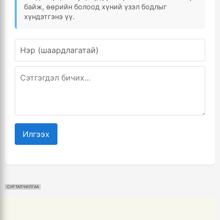
байж, өөрийн болоод хүний үзэл бодлыг
хүндэтгэнэ үү.
Илгээх
СУРТАЛЧИЛГАА