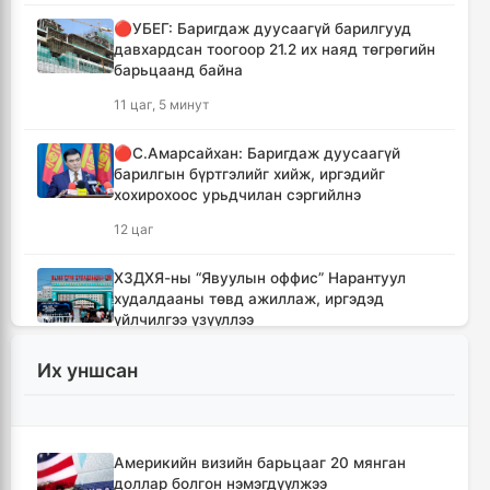
🔴УБЕГ: Баригдаж дуусаагүй барилгууд
давхардсан тоогоор 21.2 их наяд төгрөгийн
барьцаанд байна
11 цаг, 5 минут
🔴С.Амарсайхан: Баригдаж дуусаагүй
барилгын бүртгэлийг хийж, иргэдийг
хохирохоос урьдчилан сэргийлнэ
12 цаг
ХЗДХЯ-ны “Явуулын оффис” Нарантуул
худалдааны төвд ажиллаж, иргэдэд
үйлчилгээ үзүүллээ
12 цаг, 8 минут
Их уншсан
УИХ-ын гишүүд БНСУ-ын Үндэсний
Ассамблейн гишүүдийг хүлээн авч уулзлаа
12 цаг, 33 минут
Америкийн визийн барьцааг 20 мянган
доллар болгон нэмэгдүүлжээ