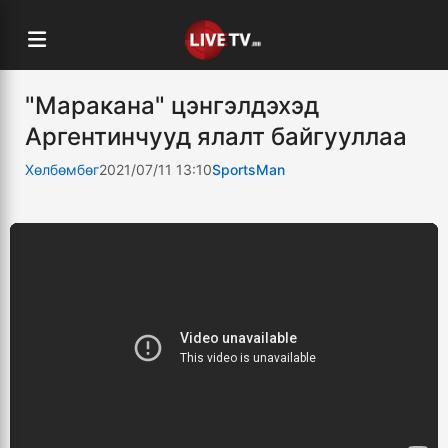
"Маракана" цэнгэлдэхэд
Аргентинчууд ялалт байгууллаа
Хөлбөмбөг
2021/07/11 13:10
SportsMan