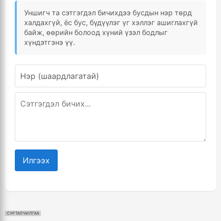
Уншигч та сэтгэгдэл бичихдээ бусдын нэр төрд
халдахгүй, ёс бус, бүдүүлэг үг хэллэг ашиглахгүй
байж, өөрийн болоод хүний үзэл бодлыг
хүндэтгэнэ үү.
Илгээх
СУРТАЛЧИЛГАА