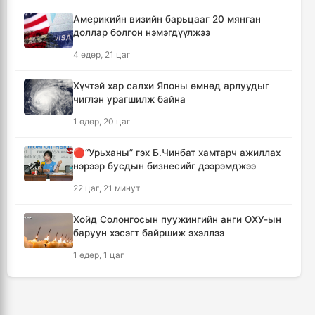
Америкийн визийн барьцааг 20 мянган
🔴С.Амарсайхан: Баригдаж дуусаагүй
доллар болгон нэмэгдүүлжээ
барилгын бүртгэлийг хийж, иргэдийг
хохирохоос урьдчилан сэргийлнэ
4 өдөр, 21 цаг
17 цаг, 13 минут
Хүчтэй хар салхи Японы өмнөд арлуудыг
чиглэн урагшилж байна
ХЗДХЯ-ны “Явуулын оффис” Нарантуул
худалдааны төвд ажиллаж, иргэдэд
1 өдөр, 20 цаг
үйлчилгээ үзүүллээ
17 цаг, 21 минут
🔴“Урьханы” гэх Б.Чинбат хамтарч ажиллах
нэрээр бусдын бизнесийг дээрэмджээ
УИХ-ын гишүүд БНСУ-ын Үндэсний
22 цаг, 21 минут
Ассамблейн гишүүдийг хүлээн авч уулзлаа
17 цаг, 46 минут
Хойд Солонгосын пуужингийн анги ОХУ-ын
баруун хэсэгт байршиж эхэллээ
Мексикийн ТикТок-чин шууд
1 өдөр, 1 цаг
дамжуулалтын үеэр буудуулж амиа алджээ
18 цаг, 13 минут
КОП17 хурлын үеэр таван дүүргийн 73
цэцэрлэг, 60 сургуульд зохицуулалт хийнэ
Кумамотогийн газар хөдлөлтийн улмаас