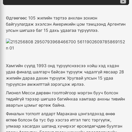
Өдгөөгөөс 105 жилийн тэртээ анхлан зохион
байгуулагдаж эхэлсэн Америкийн цом тэмцээнд Аргентин
улсын шигшээ баг 15 дахь удаагаа түрүүллээ.
Хамгийн сүүлд 1993 онд түрүүлснээсээ хойш хэд хэдэн
удаа финалд шалгарч байсан түрүүлж чадалгүй явсаар 28
жилийн дараа дахин түрүүлж Уругвай улсын 15 удаа
түрүүлсэн амжилттай зэрэгцэж ирлээ.
Лионел Месси дөрвөн гоолтойгоор мэргэн бууч болсон
төдийгүй тэрээр шигшээ багийнхаа хамтаар анхны тивийн
аваргын цомыг өргөж байна.
Финалын тоглолт алдарт Маракана цэнгэлдэхэд өнөө
өглөө болсон ба тус бүр хэсгээ итгэл төгс тэргүүлж,
улмаар хасагдах шатанд хүчирхэг өрсөлдөгчдөө буулган