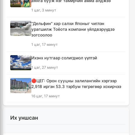
аянга бууж нэг тамирчин амиа алджээ
1 цаг, 3 минут
"Дельфин" хар салхи Японыг чиглэн
урагшилж Тоёота компани үйлдвэрүүдээ
зогсоолоо
1 цаг, 17 минут
Ихэнх нутгаар солигдмол үүлтэй
1 цаг, 27 минут
🔴ЦЕГ: Орон сууцны залилангийн хэргээр
2,918 иргэн 53.3 тэрбум төгрөгөөр хохирчээ
16 цаг, 17 минут
🔴УБЕГ: Баригдаж дуусаагүй барилгууд
давхардсан тоогоор 21.2 их наяд төгрөгийн
Их уншсан
барьцаанд байна
16 цаг, 18 минут