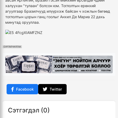
авсан Аргентин, Бразил гэсэн мөнхийн өрсөлдөгчдийн
халуухан "тулаан" болсон юм. Тоглолтын ерөнхий
агуулгаар Бразилчууд илүүрхэж байсан ч хожлын бөгөөд
тоглолтын цорын ганц гоолыг Анхил Де Мариа 22 дахь
минутад орууллаа.
СУРТАЛЧИЛГАА
Facebook
Twitter
Сэтгэгдэл (0)