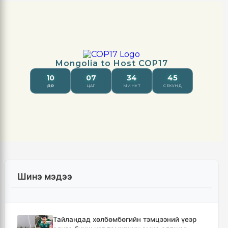
Шинэ мэдээ
Тайландад хөлбөмбөгийн тэмцээний үеэр