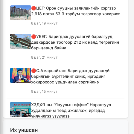
🔴ЦЕГ: Орон сууцны залилангийн хэргээр
2,918 иргэн 53.3 тэрбум төгрөгөөр хохирчээ
8 цаг, 19 минут
🔴УБЕГ: Баригдаж дуусаагүй барилгууд
давхардсан тоогоор 21.2 их наяд төгрөгийн
барьцаанд байна
8 цаг, 21 минут
🔴С.Амарсайхан: Баригдаж дуусаагүй
барилгын бүртгэлийг хийж, иргэдийг
хохирохоос урьдчилан сэргийлнэ
9 цаг, 15 минут
ХЗДХЯ-ны “Явуулын оффис” Нарантуул
худалдааны төвд ажиллаж, иргэдэд
үйлчилгээ үзүүллээ
9 цаг, 24 минут
Их уншсан