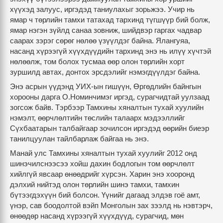
хүүхэд залуус, иргэдэд таниулахыг зорьжээ. Учир нь
ямар ч төрлийн тамхи татахад тархинд түгшүүр бий болж,
ямар нэгэн зүйлд санаа зовниж, шийдвэр гаргах чадвар
саарах зэрэг сөрөг нөлөө үзүүлдэг байна. Ялангуяа,
насанд хүрээгүй хүүхдүүдийн тархинд энэ нь илүү хүчтэй
нөлөөлж, том болох тусмаа өөр олон төрлийн хорт
зуршилд автах, донтох эрсдэлийг нэмэгдүүлдэг байна.
Энэ асрын үүдэнд УИХ-ын гишүүн, Өргөдлийн байнгын
хорооны дарга О.Номинчимэг иргэд, сурагчидтай уулзаад
зогсож байв. Тэрбээр Тамхины хяналтын тухай хуулийн
нэмэлт, өөрчлөлтийн төслийн талаарх мэдээллийг
Сүхбаатарын талбайгаар зочилсон иргэдэд өөрийн биеэр
танилцуулан тайлбарлаж байгаа нь энэ.
Манай улс Тамхины хяналтын тухай хуулийг 2012 онд
шинэчилснээсээ хойш дахин бодлогын том өөрчлөлт
хийлгүй явсаар өнөөдрийг хүрсэн. Харин энэ хооронд
дэлхий нийтэд олон төрлийн шинэ тамхи, тамхин
бүтээгдэхүүн бий болсон. Үүнийг дагаад элдэв гоё амт,
үнэр, сав боодолтой вэйп Монголын зах зээлд нь нэвтэрч,
өнөөдөр насанд хүрээгүй хүүхдүүд, сурагчид, мөн