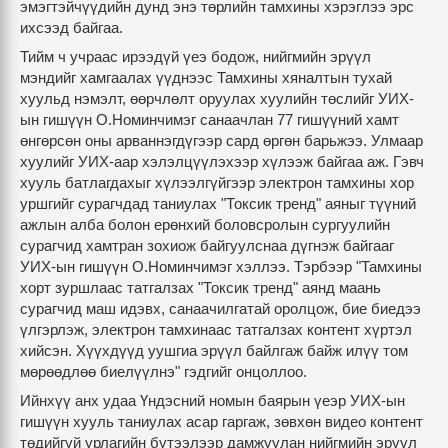
эмэгтэйчүүдийн дунд энэ төрлийн тамхины хэрэглээ эрс
ихсээд байгаа.
Тийм ч учраас ирээдүй үеэ бодож, нийгмийн эрүүл
мэндийг хамгаалах үүднээс Тамхины хяналтын тухай
хуульд нэмэлт, өөрчлөлт оруулах хуулийн төслийг УИХ-
ын гишүүн О.Номинчимэг санаачлан 77 гишүүний хамт
өнгөрсөн оны арваннэгдүгээр сард өргөн барьжээ. Улмаар
хуулийг УИХ-аар хэлэлцүүлэхээр хүлээж байгаа аж. Гэвч
хууль батлагдахыг хүлээлгүйгээр электрон тамхины хор
уршгийг сурагчдад таниулах "Токсик тренд" аяныг түүний
ажлын алба болон ерөнхий боловсролын сургуулийн
сурагчид хамтран зохиож байгуулснаа дүгнэж байгааг
УИХ-ын гишүүн О.Номинчимэг хэллээ. Тэрбээр "Тамхины
хорт зуршлаас татгалзах "Токсик тренд" аянд маань
сурагчид маш идэвх, санаачилгатай оролцож, бие биедээ
үлгэрлэж, электрон тамхинаас татгалзах контент хүртэл
хийсэн. Хүүхдүүд уушгиа эрүүл байлгаж байж илүү том
мөрөөдлөө биелүүлнэ" гэдгийг онцоллоо.
Ийнхүү анх удаа Үндэсний номын баярын үеэр УИХ-ын
гишүүн хууль таниулах асар гаргаж, зөвхөн видео контент
төдийгүй урлагийн бүтээлээр дамжуулан нийгмийн эрүүл