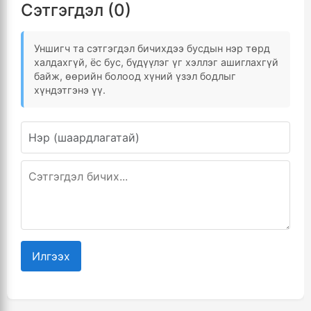
Сэтгэгдэл (0)
Уншигч та сэтгэгдэл бичихдээ бусдын нэр төрд
халдахгүй, ёс бус, бүдүүлэг үг хэллэг ашиглахгүй
байж, өөрийн болоод хүний үзэл бодлыг
хүндэтгэнэ үү.
Илгээх