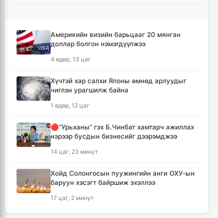
УИХ-ын гишүүд БНСУ-ын Үндэсний
Ассамблейн гишүүдийг хүлээн авч уулзлаа
9 цаг, 49 минут
Америкийн визийн барьцааг 20 мянган
доллар болгон нэмэгдүүлжээ
Мексикийн ТикТок-чин шууд
4 өдөр, 13 цаг
дамжуулалтын үеэр буудуулж амиа алджээ
10 цаг, 15 минут
Хүчтэй хар салхи Японы өмнөд арлуудыг
чиглэн урагшилж байна
Кумамотогийн газар хөдлөлтийн улмаас
1 өдөр, 12 цаг
амиа алдагсдын тоо 38-д хүрчээ
11 цаг, 7 минут
🔴“Урьханы” гэх Б.Чинбат хамтарч ажиллах
нэрээр бусдын бизнесийг дээрэмджээ
Төр хувийн хэвшлийн түншлэлээр нийслэлд
14 цаг, 23 минут
хэрэгжүүлэх төслийн жагсаалтад өөрчлөлт
оруулах тухай хэлэлцэж байна
Хойд Солонгосын пуужингийн анги ОХУ-ын
11 цаг, 17 минут
баруун хэсэгт байршиж эхэллээ
17 цаг, 2 минут
Монгол Улсын сагсан бөмбөгийн эрэгтэй
шигшээ баг Япон улсыг зорилоо