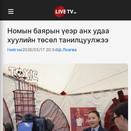
Номын баярын үеэр анх удаа
хуулийн төсөл танилцуулжээ
Нийгэм
2026/05/17 20:54
Ш.Лхагва