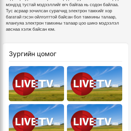
мэндэд тустай мэдээллийг өгч байгаа нь содон байлаа.
Тус асраар зочилсан сурагчид электрон тамхийг хор
багатай гэсэн ойлголттой байсан бол тамхины талаар,
ялангуяа электрон тамхины талаар цоо шинэ мэдээлэл
авснаа хэлж байсан юм.
Зургийн цомог