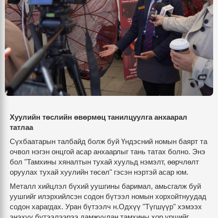
Хуулийн төслийн өвөрмөц танилцуулга анхаарал
татлаа
Сүхбаатарын талбайд болж буй Үндэсний номын баярт та
очвол нэгэн онцгой асар анхаарлыг тань татах болно. Энэ
бол "Тамхины хяналтын тухай хуульд нэмэлт, өөрчлөлт
оруулах тухай хуулийн төсөл" гэсэн нэртэй асар юм.
Металл хийцлэл бүхий уушгины баримал, амьсгалж буй
уушгийг илэрхийлсэн содон бүтээл номын хорхойтнуудад
содон харагдах. Уран бүтээлч н.Одхүү "Түгшүүр" хэмээх
энэхүү бүтээлээрээ дамжуулан тамхины хор уршийг