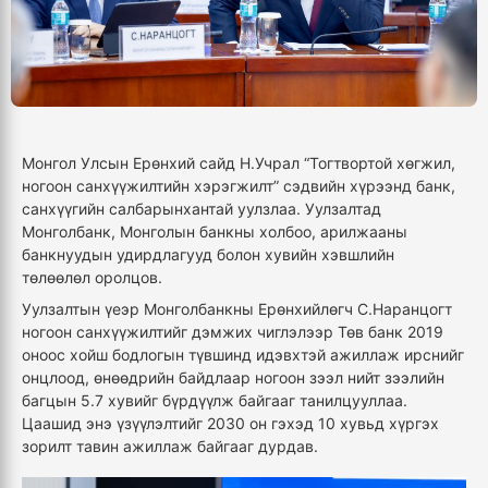
Монгол Улсын Ерөнхий сайд Н.Учрал “Тогтвортой хөгжил,
ногоон санхүүжилтийн хэрэгжилт” сэдвийн хүрээнд банк,
санхүүгийн салбарынхантай уулзлаа. Уулзалтад
Монголбанк, Монголын банкны холбоо, арилжааны
банкнуудын удирдлагууд болон хувийн хэвшлийн
төлөөлөл оролцов.
Уулзалтын үеэр Монголбанкны Ерөнхийлөгч С.Наранцогт
ногоон санхүүжилтийг дэмжих чиглэлээр Төв банк 2019
оноос хойш бодлогын түвшинд идэвхтэй ажиллаж ирснийг
онцлоод, өнөөдрийн байдлаар ногоон зээл нийт зээлийн
багцын 5.7 хувийг бүрдүүлж байгааг танилцууллаа.
Цаашид энэ үзүүлэлтийг 2030 он гэхэд 10 хувьд хүргэх
зорилт тавин ажиллаж байгааг дурдав.