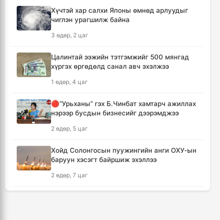
Хүчтэй хар салхи Японы өмнөд арлуудыг
чиглэн урагшилж байна
Шүлхийн дархлаажуулалтыг Монголд
үйлдвэрлэсэн вакцинаар хийнэ
3 өдөр, 2 цаг
7 цаг, 1 минут
Цалинтай ээжийн тэтгэмжийг 500 мянгад
хүргэх өргөдөлд санал авч эхэлжээ
КОП17 хурлын санхүү, бүртгэл, визийн
мэдээллийг олон нийтэд нээлттэй хүргэж
1 өдөр, 4 цаг
байна
7 цаг, 32 минут
🔴“Урьханы” гэх Б.Чинбат хамтарч ажиллах
нэрээр бусдын бизнесийг дээрэмджээ
Монгол-Хятадын сэтгүүлчдийн 16 дугаар
2 өдөр, 5 цаг
форум есдүгээр сард болно
7 цаг, 38 минут
Хойд Солонгосын пуужингийн анги ОХУ-ын
баруун хэсэгт байршиж эхэллээ
Хүннү гүрний голомт нутгаас хүчит
2 өдөр, 7 цаг
бөхчүүдийн домог үргэлжилнэ
7 цаг, 43 минут
Дональд Трамп АНУ-д төрсөн хүүхдэд
иргэншил олгохыг хязгаарлах шийдвэр
гаргав
Улаанбаатар хотод үүлшинэ, бороо орохгүй