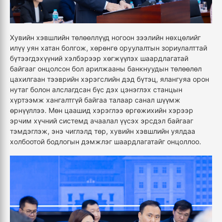
Хувийн хэвшлийн төлөөллүүд ногоон зээлийн нөхцөлийг
илүү уян хатан болгож, хөрөнгө оруулалтын зориулалттай
бүтээгдэхүүний хэлбэрээр хөгжүүлэх шаардлагатай
байгааг онцолсон бол арилжааны банкнуудын төлөөлөл
цахилгаан тээврийн хэрэгслийн дэд бүтэц, ялангуяа орон
нутаг болон алслагдсан бүс дэх цэнэглэх станцын
хүртээмж хангалтгүй байгаа талаар санал шүүмж
өрнүүллээ. Мөн цаашид хэрэглээ өргөжихийн хэрээр
эрчим хүчний системд ачаалал үүсэх эрсдэл байгааг
тэмдэглэж, энэ чиглэлд төр, хувийн хэвшлийн уялдаа
холбоотой бодлогын дэмжлэг шаардлагатайг онцоллоо.