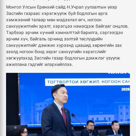
Монгол Улсын Ерөнхий сайд Н.Учрал уулзалтын үеэр
Засгийн газраас хэрэгжүүлж буй бодлогын арга
хэмжээний талаар мөн мэдээлэл өгч, ногоон
санхүүжилтийн эрэлт, хэрэгцээ нэмэгдэж байгааг онцлов.
Тэрбээр эрчим хүчний хэмнэлттэй барилга, сэргээгдэх
эрчим хүч, байгаль орчинд ээлтэй төслүүдийн
санхүүжилтийг дэмжих хүрээнд цаашид хөрөнгийн зах
зээлд ногоон бонд зэрэг санхүүгийн хэрэгслийг
хөгжүүлэхэд Засгийн газар бодлогын дэмжлэг үзүүлж
ажиллана гэдгийг илэрхийллээ.