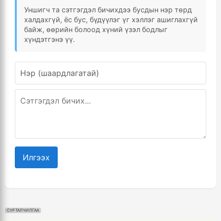
Уншигч та сэтгэгдэл бичихдээ бусдын нэр төрд
халдахгүй, ёс бус, бүдүүлэг үг хэллэг ашиглахгүй
байж, өөрийн болоод хүний үзэл бодлыг
хүндэтгэнэ үү.
Илгээх
СУРТАЛЧИЛГАА