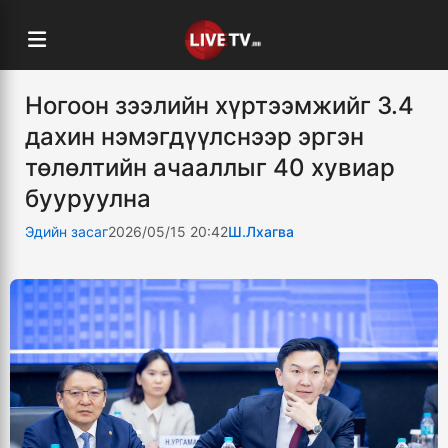
Ногоон зээлийн хүртээмжийг 3.4
дахин нэмэгдүүлснээр эргэн
төлөлтийн ачааллыг 40 хувиар
бууруулна
Эдийн засаг
2026/05/15 20:42
Ш.Лхагва