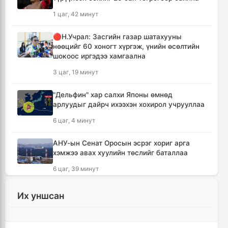
1 цаг, 42 минут
🔴Н.Учрал: Засгийн газар шатахууны
нөөцийг 60 хоногт хүргэж, үнийн өсөлтийн
шокоос иргэдээ хамгаална
3 цаг, 19 минут
"Дельфин" хар салхи Японы өмнөд
арлуудыг дайрч ихээхэн хохирол учрууллаа
6 цаг, 4 минут
АНУ-ын Сенат Оросын эсрэг хориг арга
хэмжээ авах хуулийн төслийг баталлаа
6 цаг, 39 минут
Сэлэнгэ аймагт 70 МВт-ын Дулааны
Их уншсан
цахилгаан станцыг ирэх сард ашиглалтад
оруулна
6 цаг, 51 минут