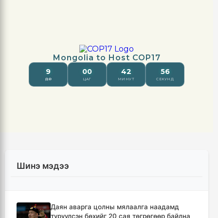
Шинэ мэдээ
Даян аварга цолны мялаалга наадамд
түрүүлсэн бөхийг 20 сая төгрөгөөр байлна