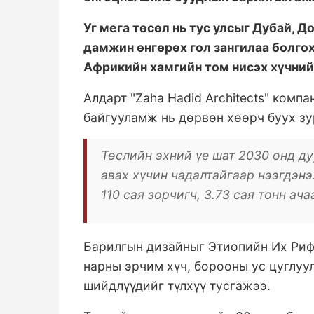
Уг мега төсөл нь тус улсыг Дубай, 
дамжин өнгөрөх гол зангилаа болго
Африкийн хамгийн том нисэх хүчний
Алдарт "Zaha Hadid Architects" комп
байгууламж нь дөрвөн хөөрч буух зу
Төслийн эхний үе шат 2030 онд ду
авах хүчин чадалтайгаар нээгдэн
110 сая зорчигч, 3.73 сая тонн а
Барилгын дизайныг Этиопийн Их Риф
нарны эрчим хүч, борооны ус цуглуу
шийдлүүдийг түлхүү тусгажээ.