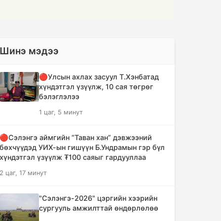
Шинэ мэдээ
🔴Улсын ахлах засуул Т.Хэнбатад
хүндэтгэл үзүүлж, 10 сая төгрөг
бэлэглэлээ
1 цаг, 5 минут
🔴Сэлэнгэ аймгийн “Таван хан” дэвжээний
бөхчүүдэд УИХ-ын гишүүн Б.Ундрамын гэр бүл
хүндэтгэл үзүүлж ₮100 саяыг гардууллаа
2 цаг, 17 минут
"Сэлэнгэ-2026" цэргийн хээрийн
сургууль амжилттай өндөрлөлөө