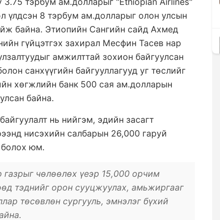
.75 тэрбум ам.долларыг "Ethiopian Airlines"
л үлдсэн 8 тэрбум ам.долларыг олон улсын
ийж байна. Этиопийн Сангийн сайд Ахмед
панийн гүйцэтгэх захирал Месфин Тасев нар
улзалтуудыг амжилттай зохион байгуулсан
олон санхүүгийн байгууллагууд уг төслийг
йн хөгжлийн банк 500 сая ам.долларын
улсан байна.
байгуулалт нь нийгэм, эдийн засагт
рээнд нисэхийн салбарын 26,000 гаруй
 болох юм.
р газрыг чөлөөлөх үеэр 15,000 орчим
өөд тэднийг орон сууцжуулах, амьжиргааг
ллар төсөвлөн сургууль, эмнэлэг бүхий
айна.