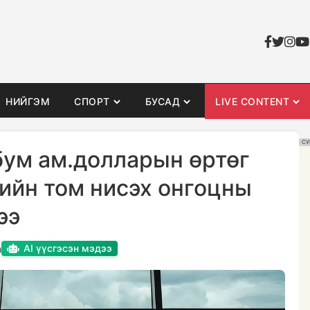
НИЙГЭМ
СПОРТ
БУСАД
LIVE CONTENT
СУ
бум ам.долларын өртөг
ийн том нисэх онгоцны
ээ
AI үүсгэсэн мэдээ
n