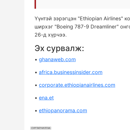
Үүнтэй зэрэгцэн "Ethiopian Airlines"
ширхэг "Boeing 787-9 Dreamliner" он
26-д хүрчээ.
Эх сурвалж:
•
ghanaweb.com
•
africa.businessinsider.com
•
corporate.ethiopianairlines.com
•
ena.et
•
ethiopanorama.com
СУРТАЛЧИЛГАА