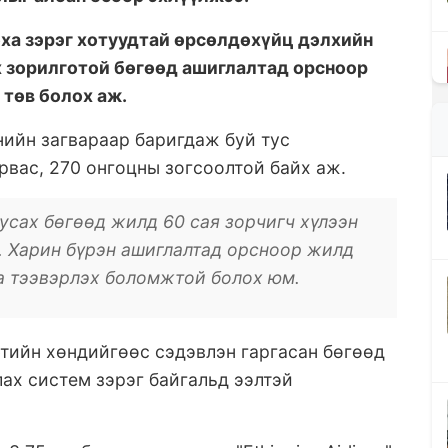
Доха зэрэг хотуудтай өрсөлдөхүйц дэлхийн
х зорилготой бөгөөд ашиглалтад орсноор
 төв болох аж.
анийн загвараар баригдаж буй тус
рвас, 270 онгоцны зогсоолтой байх аж.
усах бөгөөд жилд 60 сая зорчигч хүлээн
э. Харин бүрэн ашиглалтад орсноор жилд
чаа тээвэрлэх боломжтой болох юм.
тийн хөндийгөөс сэдэвлэн гаргасан бөгөөд
лах систем зэрэг байгальд ээлтэй