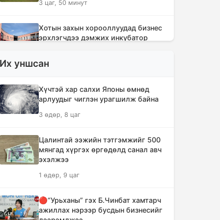
3 цаг, 50 минут
Хотын захын хорооллуудад бизнес
эрхлэгчдээ дэмжих инкубатор
төвүүдийг байгуулна
Их уншсан
4 цаг, 22 минут
Даян аварга цолны мялаалга
Хүчтэй хар салхи Японы өмнөд
наадамд түрүүлсэн бөхийг 20 сая
арлуудыг чиглэн урагшилж байна
төгрөгөөр байлна
3 өдөр, 8 цаг
7 цаг, 17 минут
Цалинтай ээжийн тэтгэмжийг 500
🔴Н.Учрал: Засгийн газар
мянгад хүргэх өргөдөлд санал авч
шатахууны нөөцийг 60 хоногт
эхэлжээ
хүргэж, үнийн өсөлтийн шокоос
1 өдөр, 9 цаг
иргэдээ хамгаална
8 цаг, 54 минут
🔴“Урьханы” гэх Б.Чинбат хамтарч
ажиллах нэрээр бусдын бизнесийг
"Дельфин" хар салхи Японы өмнөд
дээрэмджээ