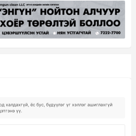
д халдахгүй, ёс бус, бүдүүлэг үг хэллэг ашиглахгүй
этгэнэ үү.