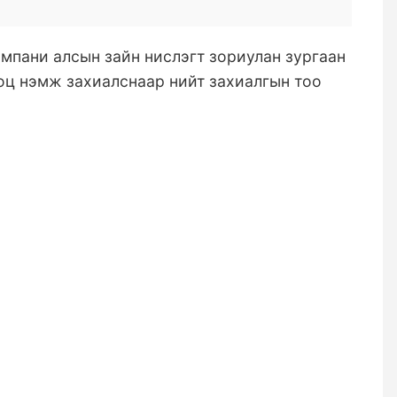
 компани алсын зайн нислэгт зориулан зургаан
гоц нэмж захиалснаар нийт захиалгын тоо