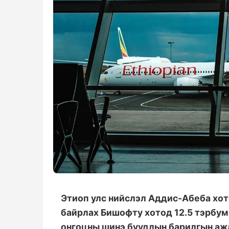
Этиоп улс нийслэл Аддис-Абеба хот
байрлах Бишофту хотод 12.5 тэрбум
онгоцны шинэ буудлын барилгын ажл