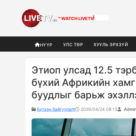
™ WATCH
LIVETV
УЛС ТӨР
ХУУЛЬ ЭРХЗҮЙ
НҮҮР
Этиоп улсад 12.5 тэр
бүхий Африкийн хамг
буудлыг барьж эхэлл
Бүтээн байгуулалт
2026/04/24 08:13
Admi