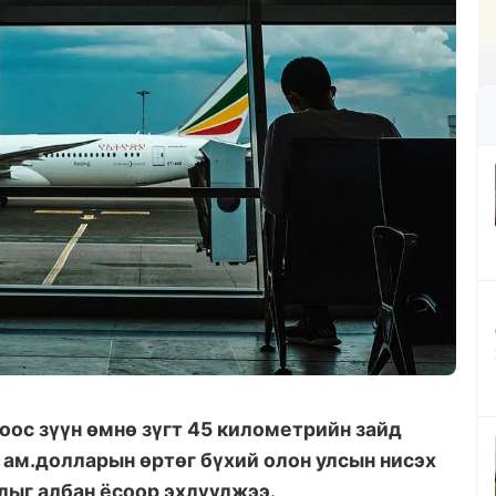
оос зүүн өмнө зүгт 45 километрийн зайд
 ам.долларын өртөг бүхий олон улсын нисэх
ыг албан ёсоор эхлүүлжээ.