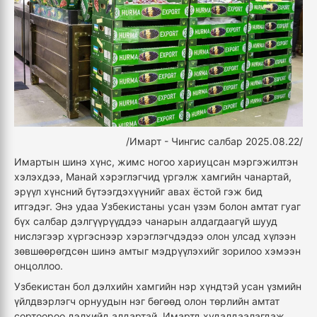
/Имарт - Чингис салбар 2025.08.22/
Имартын шинэ хүнс, жимс ногоо хариуцсан мэргэжилтэн
хэлэхдээ, Манай хэрэглэгчид үргэлж хамгийн чанартай,
эрүүл хүнсний бүтээгдэхүүнийг авах ёстой гэж бид
итгэдэг. Энэ удаа Узбекистаны усан үзэм болон амтат гуаг
бүх салбар дэлгүүрүүддээ чанарын алдагдаагүй шууд
нислэгээр хүргэснээр хэрэглэгчдэдээ олон улсад хүлээн
зөвшөөрөгдсөн шинэ амтыг мэдрүүлэхийг зорилоо хэмээн
онцоллоо.
Узбекистан бол дэлхийн хамгийн нэр хүндтэй усан үзмийн
үйлдвэрлэгч орнуудын нэг бөгөөд олон төрлийн амтат
сортоороо дэлхийд алдартай. Имартд худалдаалагдаж