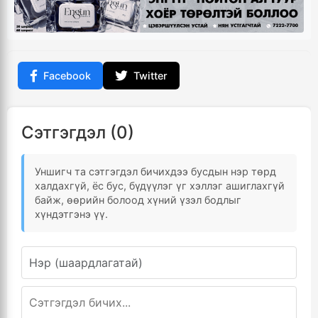
Facebook
Twitter
Сэтгэгдэл (0)
Уншигч та сэтгэгдэл бичихдээ бусдын нэр төрд
халдахгүй, ёс бус, бүдүүлэг үг хэллэг ашиглахгүй
байж, өөрийн болоод хүний үзэл бодлыг
хүндэтгэнэ үү.