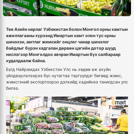
Төв Азийн нарлаг Узбекистан болон Монгол орны хамтын
ажиллагааны хүрээнд Имартын хамт олон тус орны
шинэхэн, амтлаг жимсийг онцлог чанар шинэлэг
байдлыг бүрэн хадгалан дөрвөн цагийн дотор шууд
нислэгээр Монголдоо авчран Имартын бүх салбараар
худалдаалж байна.
Бүгд Найрамдах Узбекстан Улс нь хөдөө аж ахуйн
үйлдвэрлэлээрээ бүс нутагтаа тэргүүлдэг бөгөөд жимс,
жимсгэний экспортоороо дэлхийд хэдийнээ танигдсан улс
билээ.