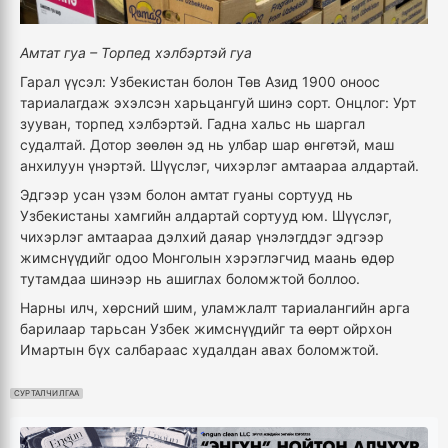
Амтат гуа – Торпед хэлбэртэй гуа
Гарал үүсэл: Узбекистан болон Төв Азид 1900 оноос
тариалагдаж эхэлсэн харьцангуй шинэ сорт. Онцлог: Урт
зууван, торпед хэлбэртэй. Гадна хальс нь шаргал
судалтай. Дотор зөөлөн эд нь улбар шар өнгөтэй, маш
анхилуун үнэртэй. Шүүслэг, чихэрлэг амтаараа алдартай.
Эдгээр усан үзэм болон амтат гуаны сортууд нь
Узбекистаны хамгийн алдартай сортууд юм. Шүүслэг,
чихэрлэг амтаараа дэлхий даяар үнэлэгддэг эдгээр
жимснүүдийг одоо Монголын хэрэглэгчид маань өдөр
тутамдаа шинээр нь ашиглах боломжтой боллоо.
Нарны илч, хөрсний шим, уламжлалт тариалангийн арга
барилаар тарьсан Узбек жимснүүдийг та өөрт ойрхон
Имартын бүх салбараас худалдан авах боломжтой.
СУРТАЛЧИЛГАА