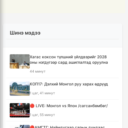
Шинэ мэдээ
Хагас коксон түлшний үйлдвэрийг 2028
оны нэгдүгээр сард ашиглалтад оруулна
44 минут
КОП17: Дэлхий Монгол руу харах өдрүүд
1 цаг, 41 минут
🔴 LIVE: Монгол vs Япон /сагсанбөмбөг/
1 цаг, 55 минут
🔴АМГТГ: Наймдугаар сарын дундаас