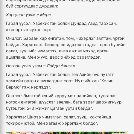
буй сортуудаас дурдвал:
Хар усан үзэм – Мерк
Гарал үүсэл: Узбекистан болон Дундад Азид тархсан,
экспортын чухал сорт.
Онцлог: Бараан хар өнгөтэй, том, чихэрлэг амттай, үртэй
байдаг. Хэрэглээ: Шинээр нь идэхээс гадна төрөл бүрийн
салат, зуушийг чимэглэх, өнгө амт нэмэхэд өргөн
ашиглана. Мөн жүүс, дарс хийхэд хэрэглэдэг.
Ногоон усан үзэм – Лэйди фингэр
Гарал үүсэл: Узбекистан болон Төв Азийн бүс нутагт
хамгийн өргөн ашиглагддаг сорт. Нутгийнхан “Келин
Бармо” гэж нэрлэдэг.
Онцлог: Эмэгтэй хүний хуруу мэт нарийхан, тунгалаг
ногоон өнгөтэй, шүүслэг зөөлөн, бага зэрэг шаржигнуур
бүтэцтэй. 2–3 жижиг цагаан үртэй байдаг.
Хэрэглээ: Ширээ чимэглэл, салат, зууш, коктейльд
тохиромжтой. Мөн хатааж хэрэглэж болдог.