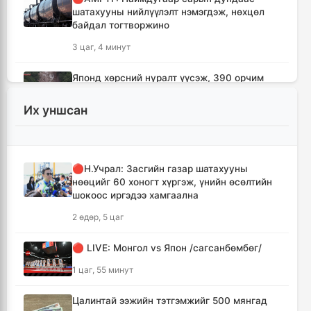
шатахууны нийлүүлэлт нэмэгдэж, нөхцөл
байдал тогтворжино
3 цаг, 4 минут
Японд хөрсний нуралт үүсэж, 390 орчим
хүн уулын бүсэд боогджээ
Их уншсан
3 цаг, 20 минут
Ерөнхий сайд Н.Учрал Газрын тосны
үйлдвэрийн бүтээн байгуулалтыг
🔴Н.Учрал: Засгийн газар шатахууны
тасралтгүй үргэлжлүүлж, түүхий эдийн
нөөцийг 60 хоногт хүргэж, үнийн өсөлтийн
хангамжийг баталгаажуулах үүрэг өгөв
шокоос иргэдээ хамгаална
3 цаг, 44 минут
2 өдөр, 5 цаг
Энэ онд ерөнхий боловсролын
🔴 LIVE: Монгол vs Япон /сагсанбөмбөг/
сургуулиудын гүйцэтгэл 80.2 хувьтай
гарчээ
1 цаг, 55 минут
3 цаг, 59 минут
Цалинтай ээжийн тэтгэмжийг 500 мянгад