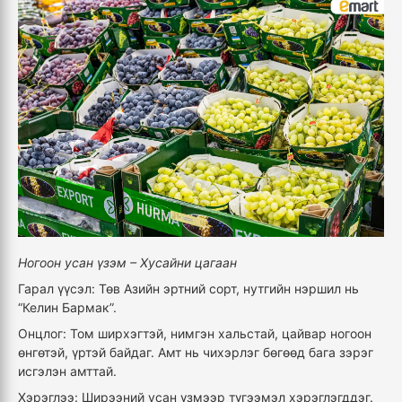
Ногоон усан үзэм – Хусайни цагаан
Гарал үүсэл: Төв Азийн эртний сорт, нутгийн нэршил нь
“Келин Бармак”.
Онцлог: Том ширхэгтэй, нимгэн хальстай, цайвар ногоон
өнгөтэй, үртэй байдаг. Амт нь чихэрлэг бөгөөд бага зэрэг
исгэлэн амттай.
Хэрэглээ: Ширээний усан үзмээр түгээмэл хэрэглэгддэг.