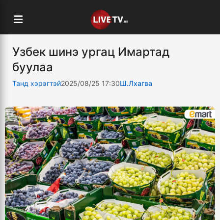
Узбек шинэ ургац Имартад
буулаа
Танд хэрэгтэй
2025/08/25 17:30
Ш.Лхагва