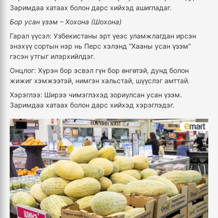
Заримдаа хатаах болон дарс хийхэд ашигладаг.
Бор усан үзэм – Хохона (Шохона)
Гарал үүсэл: Узбекистаны эрт үеэс уламжлагдан ирсэн
энэхүү сортын нэр нь Перс хэлэнд “Хааны усан үзэм”
гэсэн утгыг илэрхийлдэг.
Онцлог: Хүрэн бор эсвэл гүн бор өнгөтэй, дунд болон
жижиг хэмжээтэй, нимгэн хальстай, шүүслэг амттай.
Хэрэглээ: Ширээ чимэглэхэд зориулсан усан үзэм.
Заримдаа хатаах болон дарс хийхэд хэрэглэдэг.