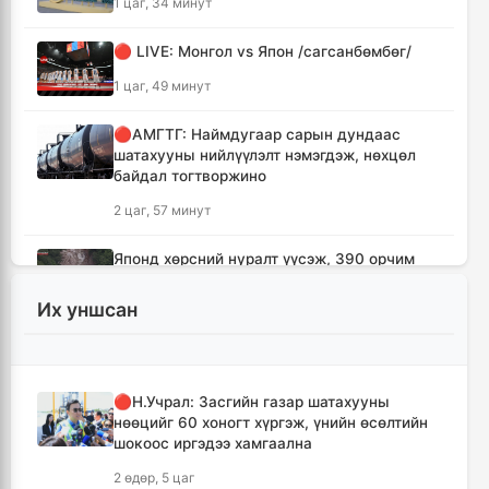
1 цаг, 34 минут
🔴 LIVE: Монгол vs Япон /сагсанбөмбөг/
1 цаг, 49 минут
🔴АМГТГ: Наймдугаар сарын дундаас
шатахууны нийлүүлэлт нэмэгдэж, нөхцөл
байдал тогтворжино
2 цаг, 57 минут
Японд хөрсний нуралт үүсэж, 390 орчим
хүн уулын бүсэд боогджээ
Их уншсан
3 цаг, 13 минут
Ерөнхий сайд Н.Учрал Газрын тосны
үйлдвэрийн бүтээн байгуулалтыг
🔴Н.Учрал: Засгийн газар шатахууны
тасралтгүй үргэлжлүүлж, түүхий эдийн
нөөцийг 60 хоногт хүргэж, үнийн өсөлтийн
хангамжийг баталгаажуулах үүрэг өгөв
шокоос иргэдээ хамгаална
3 цаг, 37 минут
2 өдөр, 5 цаг