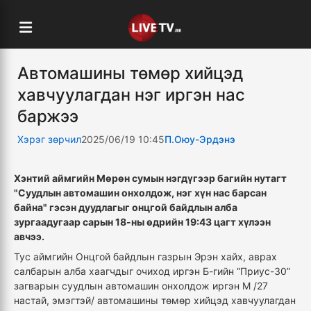
Автомашины төмөр хийцэд
хавчуулагдан нэг иргэн нас
баржээ
Хэрэг зөрчил
2025/06/19 10:45
П.Оюу-Эрдэнэ
Хэнтий аймгийн Мөрөн сумын нэгдүгээр багийн нутагт
"Суудлын автомашин онхолдож, нэг хүн нас барсан
байна" гэсэн дуудлагыг онцгой байдлын алба
зургаадугаар сарын 18-ны өдрийн 19:43 цагт хүлээн
авчээ.
Тус аймгийн Онцгой байдлын газрын Эрэн хайх, аврах
салбарын алба хаагчдыг очиход иргэн Б-гийн “Приус-30”
загварын суудлын автомашин онхолдож иргэн М /27
настай, эмэгтэй/ автомашины төмөр хийцэд хавчуулагдан