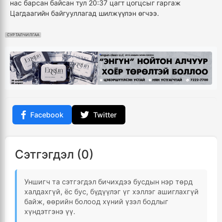
нас барсан байсан тул 20:37 цагт цогцсыг гаргаж
Цагдаагийн байгууллагад шилжүүлэн өгчээ.
СУРТАЛЧИЛГАА
Facebook
Twitter
Сэтгэгдэл (0)
Уншигч та сэтгэгдэл бичихдээ бусдын нэр төрд
халдахгүй, ёс бус, бүдүүлэг үг хэллэг ашиглахгүй
байж, өөрийн болоод хүний үзэл бодлыг
хүндэтгэнэ үү.