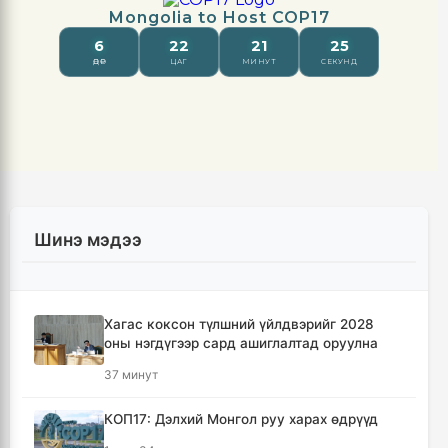
Шинэ мэдээ
Хагас коксон түлшний үйлдвэрийг 2028
оны нэгдүгээр сард ашиглалтад оруулна
37 минут
КОП17: Дэлхий Монгол руу харах өдрүүд