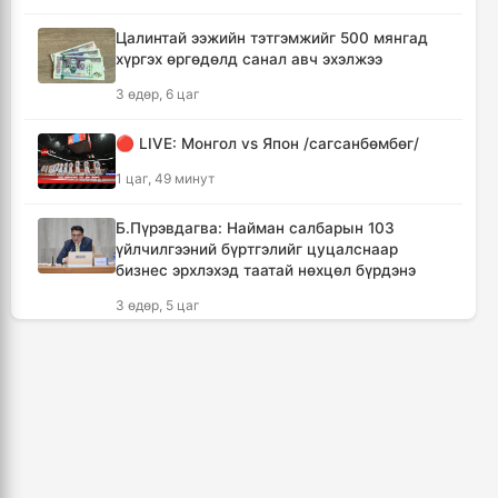
Энэ онд ерөнхий боловсролын
Цалинтай ээжийн тэтгэмжийг 500 мянгад
сургуулиудын гүйцэтгэл 80.2 хувьтай
хүргэх өргөдөлд санал авч эхэлжээ
гарчээ
3 өдөр, 6 цаг
3 цаг, 52 минут
🔴 LIVE: Монгол vs Япон /сагсанбөмбөг/
Зарим голууд үерийн аюултай түвшинг 30
см даван үерлэж байна
1 цаг, 49 минут
4 цаг, 12 минут
Б.Пүрэвдагва: Найман салбарын 103
үйлчилгээний бүртгэлийг цуцалснаар
“Сэлбэ ухаалаг хот” эдийн засгийн тусгай
бизнес эрхлэхэд таатай нөхцөл бүрдэнэ
бүс байгуулах тогтоолын төслийг
батлууллаа
3 өдөр, 5 цаг
4 цаг, 29 минут
БНАСАУ-аас ОХУ-д 50 мянган цэрэг
илгээнэ
“Дэлхийн адууны өдөр”-ийн уралдаанд
уясан хүлэг нь түрүүлж, айрагдсан уяачдыг
1 өдөр, 4 цаг
шагналаа
4 цаг, 51 минут
🔴“Урьханы” гэх Б.Чинбат хамтарч ажиллах
нэрээр бусдын бизнесийг дээрэмджээ