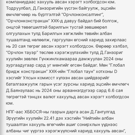
компаниудаас хахууль авсан хэрэгт холбогдсон юм.
Тодруулбал, Д.Ганзоригийн үүсгэн байгуулж, эцсийн
өмчлөгчөөр нь бүртгэлтэй “Орчлонконсалтинг”,
“Орчлонконстракшн” ХХК-д давуу байдал бий болгож,
онцгой төвөгшилтэй барилгын тусгай зөвшөөрөл
олгуулахын тулд Барилгын хөгжлийн төвийн албан
тушаалтанд нөлөөлж, гаргуулан өгсний хариуд захирлаас
нь 20 сая төгрөг авсан хэрэгт холбогдсон. Өөрөөр хэлбэл,
“Орчлон тауэр” төслөө хэрэгжүүлэхийн тулд Д.Ганзориг
хуулийн зөвлөх Гүнжинлхамаараа дамжуулан 2024 оны
зургаадугаар сард уг мөнгийг өгсөн байдаг. Мөн “Глобал
бридж констракшн” ХХК-ийн “Глобал таун” хотхоны D
хэсгийг Улсын комисст хүлээн авсан шийдвэрийг
баталгаажуулж гарын үсэг зурсны хариуд эцсийн өмчлөгч
Д.Баянзулаас нь 2024 оны арваннэгдүгээр сард 6.6 сая
төгрөгтэй тэнцэх валют хахуульд авсан хэрэгт холбогдсон
юм.
НПГ-аас ХББОСЯ-ны газрын дарга асан Д.Гантулгад
Эрүүгийн хуулийн 22.41 дэх хэсгийн “Нийтийн албан
тушаалтан хахууль өгөгчийн ашиг сонирхлын үүднээс
албаны чиг үүргээ хэрэгжүүлсний хариуд хахууль авсан”,