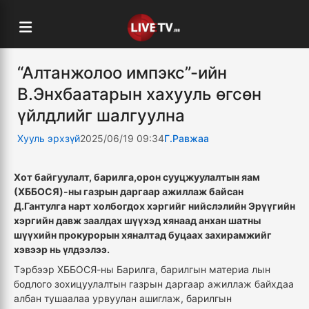
“Алтанжолоо импэкс”-ийн
В.Энхбаатарын хахууль өгсөн
үйлдлийг шалгуулна
Хууль эрхзүй
2025/06/19 09:34
Г.Равжаа
Хот байгуулалт, барилга,орон сууцжуулалтын яам
(ХББОСЯ)-ны газрын даргаар ажиллаж байсан
Д.Гантулга нарт холбогдох хэргийг нийслэлийн Эрүүгийн
хэргийн давж заалдах шүүхэд хянаад анхан шатны
шүүхийн прокурорын хяналтад буцаах захирамжийг
хэвээр нь үлдээлээ.
Тэрбээр ХББОСЯ-ны Барилга, барилгын материа лын
бодлого зохицуулалтын газрын даргаар ажиллаж байхдаа
албан тушаалаа урвуулан ашиглаж, барилгын