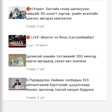
үйлдвэрийн бүтээн байгуулалтыг
🔴Н.Учрал: Засгийн газар шатахууны
тасралтгүй үргэлжлүүлж, түүхий эдийн
нөөцийг 60 хоногт хүргэж, үнийн өсөлтийн
хангамжийг баталгаажуулах үүрэг өгөв
шокоос иргэдээ хамгаална
4 цаг, 1 минут
2 өдөр, 6 цаг
Энэ онд ерөнхий боловсролын
🔴 LIVE: Монгол vs Япон /сагсанбөмбөг/
сургуулиудын гүйцэтгэл 80.2 хувьтай
гарчээ
2 цаг, 13 минут
4 цаг, 17 минут
Цалинтай ээжийн тэтгэмжийг 500 мянгад
хүргэх өргөдөлд санал авч эхэлжээ
Зарим голууд үерийн аюултай түвшинг 30
см даван үерлэж байна
3 өдөр, 7 цаг
4 цаг, 37 минут
Б.Пүрэвдагва: Найман салбарын 103
үйлчилгээний бүртгэлийг цуцалснаар
“Сэлбэ ухаалаг хот” эдийн засгийн тусгай
бизнес эрхлэхэд таатай нөхцөл бүрдэнэ
бүс байгуулах тогтоолын төслийг
батлууллаа
3 өдөр, 5 цаг
4 цаг, 53 минут
БНАСАУ-аас ОХУ-д 50 мянган цэрэг