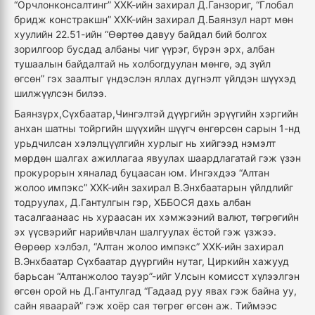
“Орчлонконсалтинг” ХХК-ийн захирал Д.Ганзориг, “Глобал
бридж констракшн” ХХК-ийн захирал Д.Баянзул нарт мөн
хуулийн 22.51-ийн “Өөртөө давуу байдал бий болгох
зорилгоор бусдад албаны чиг үүрэг, бүрэн эрх, албан
тушаалын байдалтай нь холбогдуулан мөнгө, эд зүйл
өгсөн” гэх заалтыг үндэслэн яллах дүгнэлт үйлдэн шүүхэд
шилжүүлсэн билээ.
Баянзүрх,Сүхбаатар,Чингэлтэй дүүргийн эрүүгийн хэргийн
анхан шатны тойргийн шүүхийн шүүгч өнгөрсөн сарын 1-нд
урьдчилсан хэлэлцүүлгийн хурлыг нь хийгээд нэмэлт
мөрдөн шалгах ажиллагаа явуулах шаардлагатай гэж үзэн
прокурорын хяналад буцаасан юм. Ингэхдээ “Алтан
жолоо импэкс” ХХК-ийн захирал В.Энхбаатарын үйлдлийг
тодруулах, Д.Гантулгын гэр, ХББОСЯ дахь албан
тасалгаанаас нь хураасан их хэмжээний валют, төгрөгийн
эх үүсвэрийг нарийвчлан шалгуулах ёстой гэж үзжээ.
Өөрөөр хэлбэл, “Алтан жолоо импэкс” ХХК-ийн захирал
В.Энхбаатар Сүхбаатар дүүргийн нутаг, Циркийн хажууд
барьсан “Алтанжолоо тауэр”-ийг Улсын комисст хүлээлгэн
өгсөн орой нь Д.Гантулгад “Гадаад руу явах гэж байна уу,
сайн яваарай” гэж хоёр сая төгрөг өгсөн аж. Тиймээс