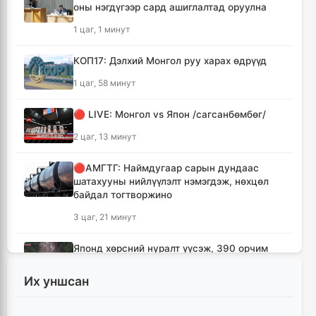
оны нэгдүгээр сард ашиглалтад оруулна
1 цаг, 1 минут
КОП17: Дэлхий Монгол руу харах өдрүүд
1 цаг, 58 минут
🔴 LIVE: Монгол vs Япон /сагсанбөмбөг/
2 цаг, 13 минут
🔴АМГТГ: Наймдугаар сарын дундаас
шатахууны нийлүүлэлт нэмэгдэж, нөхцөл
байдал тогтворжино
3 цаг, 21 минут
Японд хөрсний нуралт үүсэж, 390 орчим
хүн уулын бүсэд боогджээ
Их уншсан
3 цаг, 38 минут
Ерөнхий сайд Н.Учрал Газрын тосны