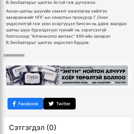
В.Энхбаатарыг шалгах ёстой гэж дүгнэжээ.
Анхан шатны шүүхийн нэмэлт ажиллагаа хийлгэх
захирамжийг НПГ-ын хяналтын прокурор Г.Онон
үндэслэлгүй гэж үзэн эсэргүүцэл бичсэн нь давж заалдах
шатны шүүх бүрэлдэхүүн түүнийг нь хэрэгсэхгүй
болгосноор “Алтанжолоо импэкс” ХХК-ийн захирал
В.Энхбаатарыг шалгах үндэслэл бүрдэв.
СУРТАЛЧИЛГАА
Facebook
Twitter
Сэтгэгдэл (0)