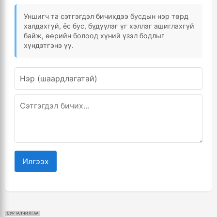
Уншигч та сэтгэгдэл бичихдээ бусдын нэр төрд
халдахгүй, ёс бус, бүдүүлэг үг хэллэг ашиглахгүй
байж, өөрийн болоод хүний үзэл бодлыг
хүндэтгэнэ үү.
Илгээх
СУРТАЛЧИЛГАА