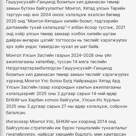
Гашуунсухайт–Ганцмод боомтын хил дамнасан төмөр
замын бүтээн байгуулалтыг Монгол, Хятад улсын Төрийн
тэргүүн нар анх 2004 оноос хэлэлцэж эхэлсэн бөгөөд
2020 онд “Монгол-Хятадын хилийн боомт, тэдгээрийн
дэглэмийн тухай хэлэлцээр”-т албан ёсоор тусгаж, 2021
онд хоёр улсын төмөр замаар холбох хилийн шугам
дайран өнгөрөх цэгийг тогтоосон нь төслийг хэрэгжүүлэх
эрх зүйн үндэс тавигдсан чухал үе шат байв.
Монгол Улсын Засгийн газрын 2024–2028 оны үйл
ажиллагааны хөтөлбөр, туссан 14 мега төслийн
Нэгдүгээртэрэмбэлэгдсэн Гашуунсухайт–Ганцмод
боомтын хил дамнасан төмөр замын төслийг хэрэгжүүлэх
хүрээнд Монгол Улс болон Бүгд Найрамдах Хятад Ард
Улсын Засгийн газар хоорондын хамтын ажиллагааны
хэлэлцээрийг 2025 оны 2 дугаар сарын 14-ний өдөр
БНХАУ-ын Харбин хотноо байгуулж, Улсын Их Хурлын
2025 оны 3 дугаар сарын 27-ны өдөр хэлэлцэж, соёрхон
баталсан.
Ингэснээр Монгол Улс, БНХАУ-ын хооронд 2014 онд
байгуулсан стратегийн иж бүрэн түншлэлийн тунхаглалыг
гүнзгийрүүлэх, найрсаг хөршийн бодлого, мөн хамтарсан