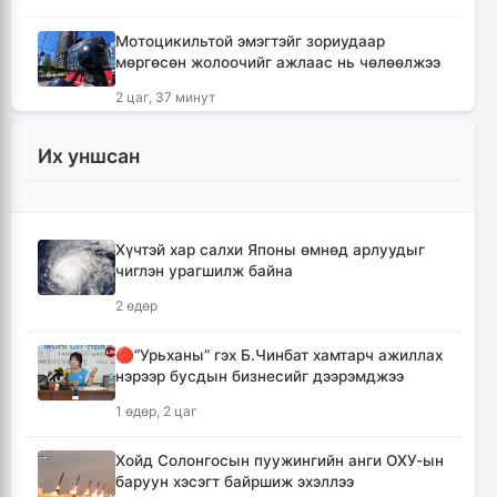
Мотоцикильтой эмэгтэйг зориудаар
мөргөсөн жолоочийг ажлаас нь чөлөөлжээ
2 цаг, 37 минут
🔴Торгоны замын цуваа 6.000 гаруй
Их уншсан
километр замыг туулж Монгол Улсад
хүрэлцэн ирлээ
3 цаг, 19 минут
Хүчтэй хар салхи Японы өмнөд арлуудыг
чиглэн урагшилж байна
Тайландад хөлбөмбөгийн тэмцээний үеэр
аянга бууж нэг тамирчин амиа алджээ
2 өдөр
5 цаг, 24 минут
🔴“Урьханы” гэх Б.Чинбат хамтарч ажиллах
нэрээр бусдын бизнесийг дээрэмджээ
"Дельфин" хар салхи Японыг чиглэн
урагшилж Тоёота компани үйлдвэрүүдээ
1 өдөр, 2 цаг
зогсоолоо
5 цаг, 39 минут
Хойд Солонгосын пуужингийн анги ОХУ-ын
баруун хэсэгт байршиж эхэллээ