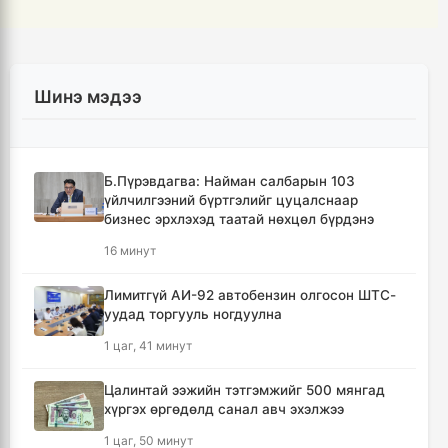
Шинэ мэдээ
Б.Пүрэвдагва: Найман салбарын 103
үйлчилгээний бүртгэлийг цуцалснаар
бизнес эрхлэхэд таатай нөхцөл бүрдэнэ
16 минут
Лимитгүй АИ-92 автобензин олгосон ШТС-
уудад торгууль ногдуулна
1 цаг, 41 минут
Цалинтай ээжийн тэтгэмжийг 500 мянгад
хүргэх өргөдөлд санал авч эхэлжээ
1 цаг, 50 минут