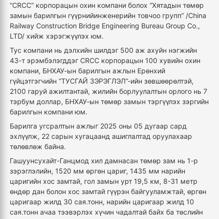
“CRCC” корпорацын охин компани болох “Хятадын төмөр
замын барилгын гүүрнийинженерийн товчоо групп” /China
Railway Construction Bridge Engineering Bureau Group Co.,
LTD/ хийж хэрэгжүүлэх юм.
Тус компани нь дэлхийн шилдэг 500 аж ахуйн нэгжийн
43-т эрэмбэлэгддэг CRCC корпорацын 100 хувийн охин
компани, БНХАУ-ын барилгын ажлын Ерөнхий
гүйцэтгэгчийн “ТУСГАЙ ЗЭРЭГЛЭЛ”-ийн зөвшөөрөлтэй,
2100 гаруй ажилтантай, жилийн борлуулалтын орлого нь 7
тэрбум доллар, БНХАУ-ын төмөр замын тэргүүлэх зэргийн
барилгын компани юм.
Барилга угсралтын ажлыг 2025 оны 05 дугаар сард
эхлүүлж, 22 сарын хугацаанд ашиглалтад оруулахаар
төлөвлөж байна.
Гашуунсухайт-Ганцмод хил дамнасан төмөр зам нь 1-р
зэрэглэлийн, 1520 мм өргөн цариг, 1435 мм нарийн
царигийн хос замтай, гол замын урт 19,5 км, 8-31 метр
өндөр дан болон хос замтай гүүрэн байгууламжтай, өргөн
царигаар жилд 30 сая.тонн, нарийн царигаар жилд 10
сая.тонн ачаа тээвэрлэх хүчин чадалтай байх ба төслийн