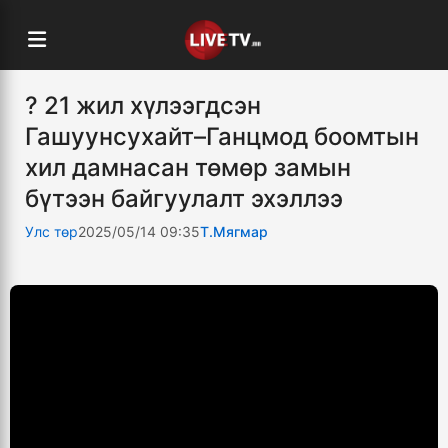
? 21 жил хүлээгдсэн
Гашуунсухайт–Ганцмод боомтын
хил дамнасан төмөр замын
бүтээн байгуулалт эхэллээ
Улс төр
2025/05/14 09:35
Т.Мягмар