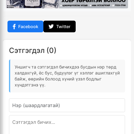
Facebook
Twitter
Сэтгэгдэл (0)
Уншигч та сэтгэгдэл бичихдээ бусдын нэр төрд
халдахгүй, ёс бус, бүдүүлэг үг хэллэг ашиглахгүй
байж, өөрийн болоод хүний үзэл бодлыг
хүндэтгэнэ үү.