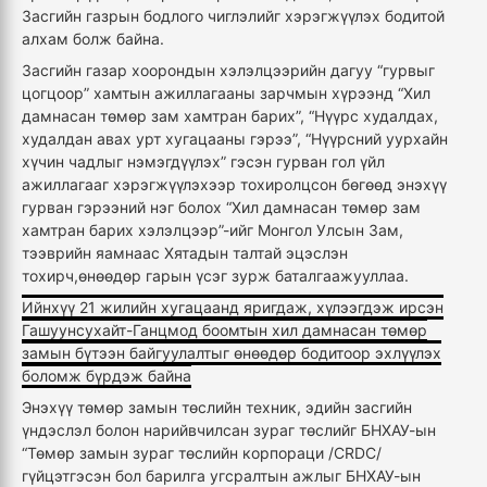
Засгийн газрын бодлого чиглэлийг хэрэгжүүлэх бодитой
алхам болж байна.
Засгийн газар хоорондын хэлэлцээрийн дагуу “гурвыг
цогцоор” хамтын ажиллагааны зарчмын хүрээнд “Хил
дамнасан төмөр зам хамтран барих”, “Нүүрс худалдах,
худалдан авах урт хугацааны гэрээ”, “Нүүрсний уурхайн
хүчин чадлыг нэмэгдүүлэх” гэсэн гурван гол үйл
ажиллагааг хэрэгжүүлэхээр тохиролцсон бөгөөд энэхүү
гурван гэрээний нэг болох “Хил дамнасан төмөр зам
хамтран барих хэлэлцээр”-ийг Монгол Улсын Зам,
тээврийн яамнаас Хятадын талтай эцэслэн
тохирч,өнөөдөр гарын үсэг зурж баталгаажууллаа.
Ийнхүү 21 жилийн хугацаанд яригдаж, хүлээгдэж ирсэн
Гашуунсухайт-Ганцмод боомтын хил дамнасан төмөр
замын бүтээн байгуулалтыг өнөөдөр бодитоор эхлүүлэх
боломж бүрдэж байна
Энэхүү төмөр замын төслийн техник, эдийн засгийн
үндэслэл болон нарийвчилсан зураг төслийг БНХАУ-ын
“Төмөр замын зураг төслийн корпораци /CRDC/
гүйцэтгэсэн бол барилга угсралтын ажлыг БНХАУ-ын