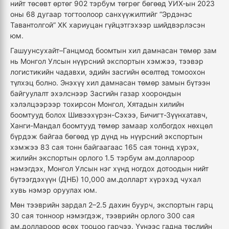
нийт төсөвт өртөг 902 тэрбум төгрөг бөгөөд УИХ-ын 2023
оны 68 дугаар тогтоолоор санхүүжилтийг “Эрдэнэс
Тавантолгой” ХК хариуцан гүйцэтгэхээр шийдвэрлэсэн
юм.
Гашуунсухайт–Ганцмод боомтын хил дамнасан төмөр зам
нь Монгол Улсын нүүрсний экспортын хэмжээ, тээвэр
логистикийн чадавхи, эдийн засгийн өсөлтөд томоохон
түлхэц болно. Энэхүү хил дамнасан төмөр замын бүтээн
байгуулалт эхэлснээр Засгийн газар хоорондын
хэлэлцээрээр тохирсон Монгол, Хятадын хилийн
боомтууд болох Шивээхүрэн-Сэхээ, Бичигт-Зүүнхатавч,
Ханги-Мандал боомтууд төмөр замаар холбогдох нөхцөл
бүрдэж байгаа бөгөөд үр дүнд нь нүүрсний экспортын
хэмжээ 83 сая тонн байгаагаас 165 сая тоннд хүрэх,
жилийн экспортын орлого 1.5 тэрбум ам.доллароор
нэмэгдэх, Монгол Улсын нэг хүнд ногдох дотоодын нийт
бүтээгдэхүүн (ДНБ) 10,000 ам.долларт хүрэхэд чухал
хувь нэмэр оруулах юм.
Мөн тээврийн зардал 2–2.5 дахин буурч, экспортын гарц
30 сая тонноор нэмэгдэж, тээврийн орлого 300 сая
ам.доллароор өсөх тооцоо гарчээ. Үүнээс гадна төслийн