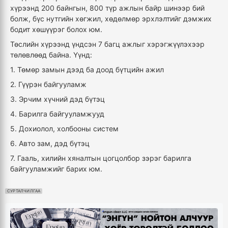
хүрээнд 200 байнгын, 800 түр ажлын байр шинээр бий
болж, бүс нутгийн хөгжил, хөдөлмөр эрхлэлтийг дэмжих
бодит хөшүүрэг болох юм.
Төслийн хүрээнд үндсэн 7 багц ажлыг хэрэгжүүлэхээр
төлөвлөөд байна. Үүнд:
1. Төмөр замын дээд ба доод бүтцийн ажил
2. Гүүрэн байгууламж
3. Эрчим хүчний дэд бүтэц
4. Барилга байгууламжууд
5. Дохиолол, холбооны систем
6. Авто зам, дэд бүтэц
7. Гааль, хилийн хяналтын цогцолбор зэрэг барилга
байгууламжийг барих юм.
СУРТАЛЧИЛГАА