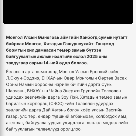
Монгол Улсын Өмнөговь аймгийн Ханбогд сумын нутагт
байрлах Монгол, Хятадын Гашуунсухайт–Ганцмод
боомтын хил дамнасан төмөр замын бүтээн
байгуулалтын ажлын нээлтийн ёслол 2025 оны
тавдугаар сарын 14-ний өдөр боллоо.
Ёслолын арга хэмжээнд Монгол Улсын Ерөнхий сайд
Л.Оюун-Эрдэнэ, БНХАУ-ын Өвөр Монголын Өөртөө Засах
Орны Намын хорооны нарийн бичгийн дарга Сунь
Шаочэнь, БНХАУ-ын Чайна Энержи Группийн Төлөөлөн
удирдах зөвлөлийн дарга Зоу Лэй, Хятадын төмөр замын
барилгын корпорац (CRCC) -ийн Төлөөлөн удирдах
зөвлөлийн дарга Дай Хөгэнь болон хоёр улсын Засгийн
газар, улс төр, өндөр түвшний албаныхан, холбогдох яам,
агентлаг, байгууллагуудын удирдлага, хэвлэл мэдээллийн
байгууллагын төлөөллүүд оролцлоо.