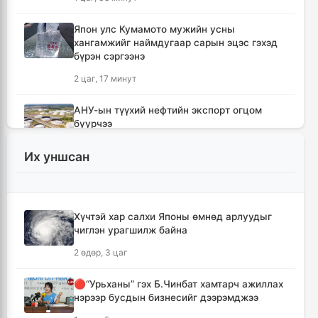
Япон улс Кумамото мужийн усны
хангамжийг наймдугаар сарын эцэс гэхэд
бүрэн сэргээнэ
2 цаг, 17 минут
АНУ-ын түүхий нефтийн экспорт огцом
буурчээ
2 цаг, 35 минут
Их уншсан
Б.Пүрэвдагва: Найман салбарын 103
үйлчилгээний бүртгэлийг цуцалснаар
бизнес эрхлэхэд таатай нөхцөл бүрдэнэ
Хүчтэй хар салхи Японы өмнөд арлуудыг
2 цаг, 56 минут
чиглэн урагшилж байна
2 өдөр, 3 цаг
Лимитгүй АИ-92 автобензин олгосон ШТС-
уудад торгууль ногдуулна
🔴“Урьханы” гэх Б.Чинбат хамтарч ажиллах
4 цаг, 21 минут
нэрээр бусдын бизнесийг дээрэмджээ