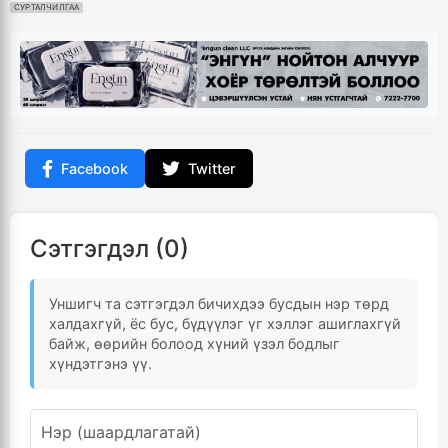
СУРТАЛЧИЛГАА
Facebook
Twitter
Сэтгэгдэл (0)
Уншигч та сэтгэгдэл бичихдээ бусдын нэр төрд
халдахгүй, ёс бус, бүдүүлэг үг хэллэг ашиглахгүй
байж, өөрийн болоод хүний үзэл бодлыг
хүндэтгэнэ үү.