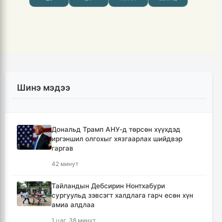
Шинэ мэдээ
Дональд Трамп АНУ-д төрсөн хүүхдэд
иргэншил олгохыг хязгаарлах шийдвэр
гаргав
42 минут
Тайландын Дебсирин Нонтхабури
сургуульд зэвсэгт халдлага гарч есөн хүн
амиа алдлаа
1 цаг, 38 минут