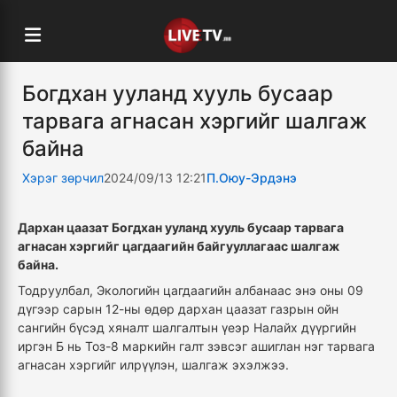
Богдхан ууланд хууль бусаар
тарвага агнасан хэргийг шалгаж
байна
Хэрэг зөрчил
2024/09/13 12:21
П.Оюу-Эрдэнэ
Дархан цаазат Богдхан ууланд хууль бусаар тарвага
агнасан хэргийг цагдаагийн байгууллагаас шалгаж
байна.
Тодруулбал, Экологийн цагдаагийн албанаас энэ оны 09
дүгээр сарын 12-ны өдөр дархан цаазат газрын ойн
сангийн бүсэд хяналт шалгалтын үеэр Налайх дүүргийн
иргэн Б нь Тоз-8 маркийн галт зэвсэг ашиглан нэг тарвага
агнасан хэргийг илрүүлэн, шалгаж эхэлжээ.