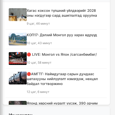
Хагас коксон түлшний үйлдвэрийг 2028
оны нэгдүгээр сард ашиглалтад оруулна
9 цаг, 46 минут
КОП17: Дэлхий Монгол руу харах өдрүүд
10 цаг, 43 минут
🔴 LIVE: Монгол vs Япон /сагсанбөмбөг/
10 цаг, 58 минут
🔴АМГТГ: Наймдугаар сарын дундаас
шатахууны нийлүүлэлт нэмэгдэж, нөхцөл
байдал тогтворжино
12 цаг, 6 минут
Японд хөрсний нуралт үүсэж, 390 орчим
хүн уулын бүсэд боогджээ