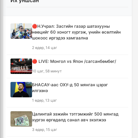
Их уншсан
12 цаг, 22 минут
Ерөнхий сайд Н.Учрал Газрын тосны
үйлдвэрийн бүтээн байгуулалтыг
🔴Н.Учрал: Засгийн газар шатахууны
тасралтгүй үргэлжлүүлж, түүхий эдийн
нөөцийг 60 хоногт хүргэж, үнийн өсөлтийн
хангамжийг баталгаажуулах үүрэг өгөв
шокоос иргэдээ хамгаална
12 цаг, 46 минут
2 өдөр, 14 цаг
Энэ онд ерөнхий боловсролын
🔴 LIVE: Монгол vs Япон /сагсанбөмбөг/
сургуулиудын гүйцэтгэл 80.2 хувьтай
гарчээ
10 цаг, 58 минут
13 цаг, 1 минут
БНАСАУ-аас ОХУ-д 50 мянган цэрэг
илгээнэ
Зарим голууд үерийн аюултай түвшинг 30
см даван үерлэж байна
1 өдөр, 13 цаг
13 цаг, 21 минут
Цалинтай ээжийн тэтгэмжийг 500 мянгад
хүргэх өргөдөлд санал авч эхэлжээ
“Сэлбэ ухаалаг хот” эдийн засгийн тусгай
бүс байгуулах тогтоолын төслийг
3 өдөр, 15 цаг
батлууллаа