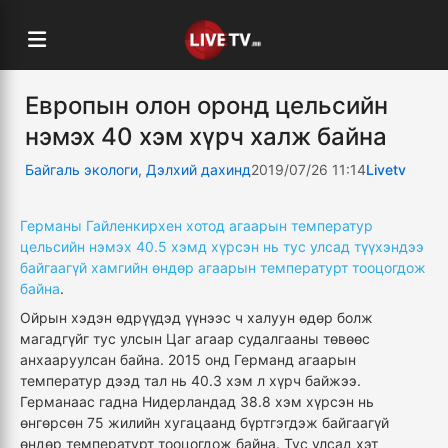
Европын олон оронд цельсийн
нэмэх 40 хэм хүрч халж байна
Байгаль экологи
,
Дэлхий дахинд
2019/07/26 11:14
Livetv
Германы Гайленкирхен хотод агаарын температур
цельсийн нэмэх 40.5 хэмд хүрсэн нь тус улсад түүхэндээ
байгаагүй хамгийн өндөр агаарын температурт тооцогдож
байна
.
Ойрын хэдэн өдрүүдэд үүнээс ч халуун өдөр болж
магадгүйг тус улсын Цаг агаар судалгааны төвөөс
анхааруулсан байна. 2015 онд Германд агаарын
температур дээд тал нь 40.3 хэм л хүрч байжээ.
Германаас гадна Нидерландад 38.8 хэм хүрсэн нь
өнгөрсөн 75 жилийн хугацаанд бүртгэгдэж байгаагүй
өндөр температурт тооцогдож байна. Тус улсад хэт