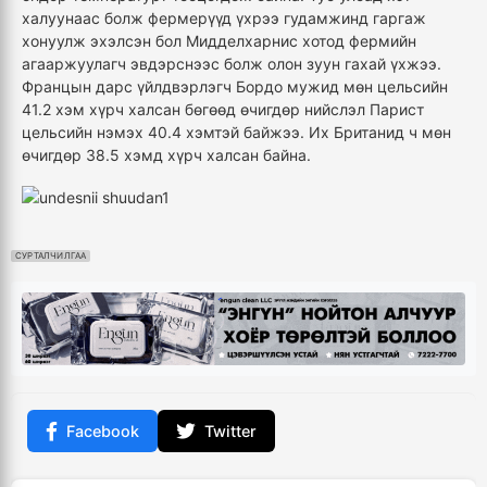
халуунаас болж фермерүүд үхрээ гудамжинд гаргаж
хонуулж эхэлсэн бол Мидделхарнис хотод фермийн
агааржуулагч эвдэрснээс болж олон зуун гахай үхжээ.
Францын дарс үйлдвэрлэгч Бордо мужид мөн цельсийн
41.2 хэм хүрч халсан бөгөөд өчигдөр нийслэл Парист
цельсийн нэмэх 40.4 хэмтэй байжээ. Их Британид ч мөн
өчигдөр 38.5 хэмд хүрч халсан байна.
СУРТАЛЧИЛГАА
Facebook
Twitter