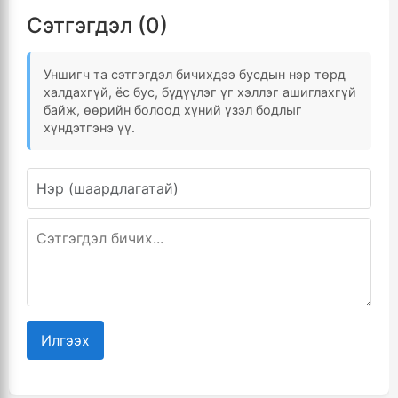
Сэтгэгдэл (0)
Уншигч та сэтгэгдэл бичихдээ бусдын нэр төрд
халдахгүй, ёс бус, бүдүүлэг үг хэллэг ашиглахгүй
байж, өөрийн болоод хүний үзэл бодлыг
хүндэтгэнэ үү.
Илгээх