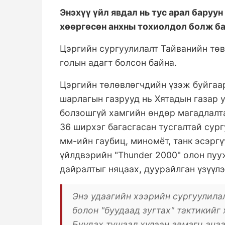
Энэхүү үйл явдал нь тус арал баруу
хөөргөсөн анхны тохиолдол болж ба
Цэргийн сургуулилалт Тайванийн төв
голын адагт болсон байна.
Цэргийн төлөвлөгчдийн үзэж буйгаар
шарлагын газрууд нь Хятадын газар 
болзошгүй хамгийн өндөр магадлалта
36 ширхэг багасгасан тусгалтай сур
мм-ийн гаубиц, миномёт, танк эсэрг
үйлдвэрийн "Thunder 2000" олон пу
дайралтыг няцаах, дуурайлган үзүүл
Энэ удаагийн хээрийн сургуулила
болон "буудаад зугтах" тактикийг
Буудах тушаал хүлээн авмагц ач