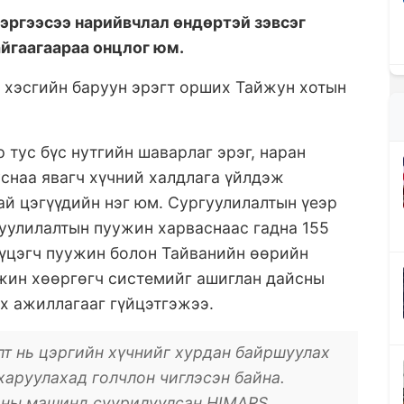
н эргээсээ нарийвчлал өндөртэй зэвсэг
йгаагаараа онцлог юм.
 хэсгийн баруун эрэгт орших Тайжун хотын
 тус бүс нутгийн шаварлаг эрэг, наран
уснаа явагч хүчний халдлага үйлдэж
й цэгүүдийн нэг юм. Сургуулилалтын үеэр
гуулилалтын пуужин харваснаас гадна 155
үүцэгч пуужин болон Тайванийн өөрийн
ужин хөөргөгч системийг ашиглан дайсны
эх ажиллагааг гүйцэтгэжээ.
лт нь цэргийн хүчнийг хурдан байршуулах
 харуулахад голчлон чиглэсэн байна.
ааны машинд суурилуулсан HIMARS