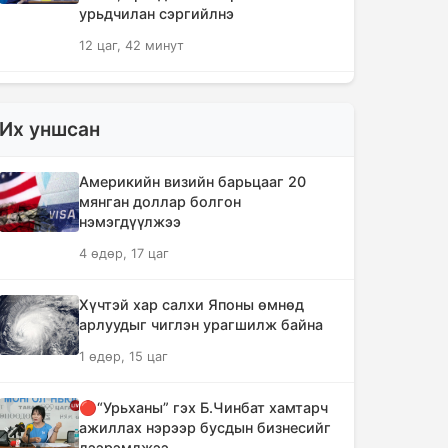
урьдчилан сэргийлнэ
12 цаг, 42 минут
ХЗДХЯ-ны “Явуулын оффис”
Нарантуул худалдааны төвд
Их уншсан
ажиллаж, иргэдэд үйлчилгээ
үзүүллээ
Америкийн визийн барьцааг 20
12 цаг, 50 минут
мянган доллар болгон
нэмэгдүүлжээ
УИХ-ын гишүүд БНСУ-ын Үндэсний
4 өдөр, 17 цаг
Ассамблейн гишүүдийг хүлээн авч
уулзлаа
Хүчтэй хар салхи Японы өмнөд
13 цаг, 15 минут
арлуудыг чиглэн урагшилж байна
1 өдөр, 15 цаг
Мексикийн ТикТок-чин шууд
дамжуулалтын үеэр буудуулж амиа
алджээ
🔴“Урьханы” гэх Б.Чинбат хамтарч
ажиллах нэрээр бусдын бизнесийг
13 цаг, 42 минут
дээрэмджээ