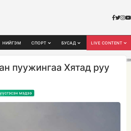
НИЙГЭМ
СПОРТ
БУСАД
LIVE CONTENT
СУ
ан пуужингаа Хятад руу
 үүсгэсэн мэдээ