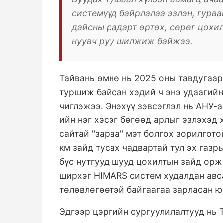
системүүд байрлалаа эзлэн, гурв
дайсны радарт өртөх, сөрөг цохи
нуувч руу шилжиж байжээ.
Тайвань өмнө нь 2025 оны тавдугаар
туршиж байсан хэдий ч энэ удаагийн
чиглэжээ. Энэхүү зэвсэглэл нь АНУ-
ийн нэг хэсэг бөгөөд арлыг эзлэхэд 
сайтай "зараа" мэт болгох зорилгот
км зайд тусах чадвартай тул эх газ
бүс нутгууд шууд цохилтын зайд орж
ширхэг HIMARS систем худалдан авс
төлөвлөгөөтэй байгаагаа зарласан ю
Эдгээр цэргийн сургуулилалтууд нь 