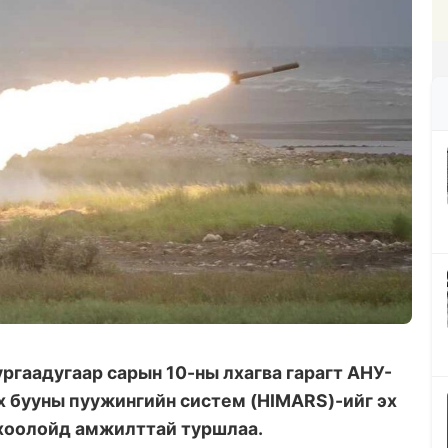
ургаадугаар сарын 10-ны лхагва гарагт АНУ-
х бууны пуужингийн систем (HIMARS)-ийг эх
 хоолойд амжилттай туршлаа.