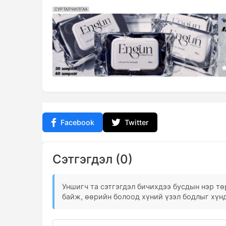
СУРТАЛЧИЛГАА
Facebook
Twitter
Сэтгэгдэл (0)
Уншигч та сэтгэгдэл бичихдээ бусдын нэр төр
байж, өөрийн болоод хүний үзэл бодлыг хүнд