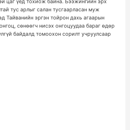
тэй цаг үед тохиож байна. Бээжингийн эрх
тай тус арлыг салан тусгаарласан муж
эд Тайванийн эргэн тойрон дахь агаарын
 онгоц, сөнөөгч нисэх онгоцуудаа бараг өдөр
юулгүй байдалд томоохон сорилт учруулсаар