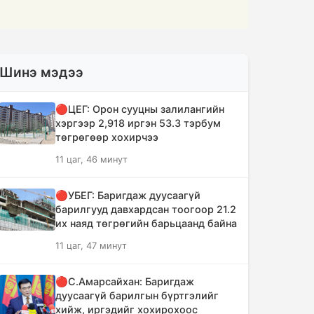
Шинэ мэдээ
🔴ЦЕГ: Орон сууцны залилангийн
хэргээр 2,918 иргэн 53.3 тэрбум
төгрөгөөр хохирчээ
11 цаг, 46 минут
🔴УБЕГ: Баригдаж дуусаагүй
барилгууд давхардсан тоогоор 21.2
их наяд төгрөгийн барьцаанд байна
11 цаг, 47 минут
🔴С.Амарсайхан: Баригдаж
дуусаагүй барилгын бүртгэлийг
хийж, иргэдийг хохирохоос