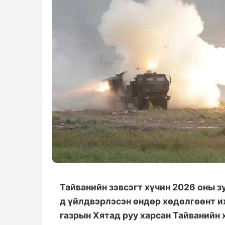
Тайванийн зэвсэгт хүчин 2026 оны з
д үйлдвэрлэсэн өндөр хөдөлгөөнт и
газрын Хятад руу харсан Тайванийн