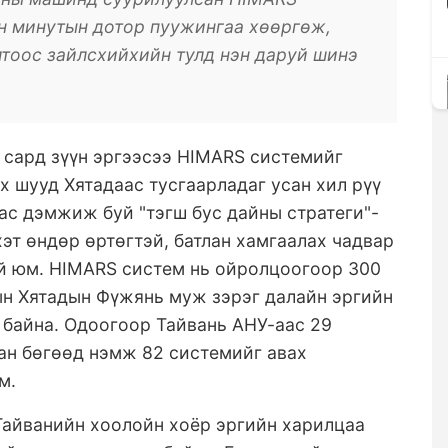
ан минутын дотор пуужингаа хөөргөж,
лтоос зайлсхийхийн тулд нэн даруй шинэ
 сард зүүн эргээсээ HIMARS системийг
х шууд Хятадаас тусгаарладаг усан хил рүү
аас дэмжиж буй "тэгш бус дайны стратеги"-
хэт өндөр өртөгтэй, батлан хамгаалах чадвар
ой юм. HIMARS систем нь ойролцоогоор 300
рын Хятадын Фүжянь муж зэрэг далайн эргийн
 байна. Одоогоор Тайвань АНУ-аас 29
ан бөгөөд нэмж 82 системийг авах
м.
Тайванийн хоолойн хоёр эргийн харилцаа