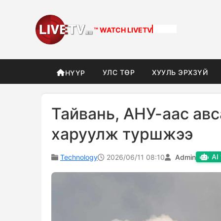
™ WATCH
DIFFERENT
УЛС ТӨР
ХУУЛЬ ЭРХЗҮЙ
НҮҮР
Тайвань, АНУ-аас авс
харуулж туршжээ
AI
Technology
2026/06/11 08:10
Admin