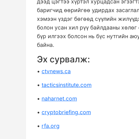
дээд цэгтээ хүртэл хурцадсан эгзэг
баригчид өөрийгөө удирдах засаглал
хэмээн үздэг бөгөөд сүүлийн жилүүд
болон усан хил рүү байлдааны хөлөг
бүр илгээх болсон нь бүс нутгийн а
байна.
Эх сурвалж:
•
ctvnews.ca
•
tacticsinstitute.com
•
naharnet.com
•
cryptobriefing.com
•
rfa.org