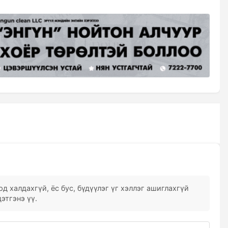
д халдахгүй, ёс бус, бүдүүлэг үг хэллэг ашиглахгүй
этгэнэ үү.