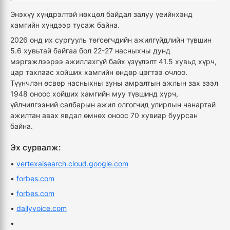
Энэхүү хүндрэлтэй нөхцөл байдал залуу үеийнхэнд
хамгийн хүндээр тусаж байна.
2026 онд их сургууль төгсөгчдийн ажилгүйдлийн түвшин
5.6 хувьтай байгаа бол 22-27 насныхны дунд
мэргэжлээрээ ажиллахгүй байх үзүүлэлт 41.5 хувьд хүрч,
цар тахлаас хойших хамгийн өндөр цэгтээ очлоо.
Түүнчлэн өсвөр насныхны зуны амралтын ажлын зах зээл
1948 оноос хойших хамгийн муу түвшинд хүрч,
үйлчилгээний салбарын ажил олгогчид улирлын чанартай
ажилтан авах явдал өмнөх оноос 70 хувиар буурсан
байна.
Эх сурвалж:
•
vertexaisearch.cloud.google.com
•
forbes.com
•
forbes.com
•
dailyvoice.com
•