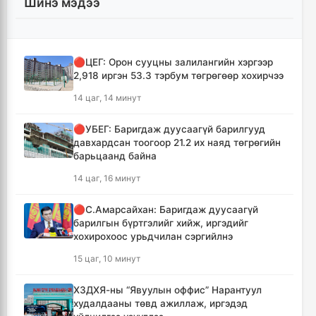
Шинэ мэдээ
🔴ЦЕГ: Орон сууцны залилангийн хэргээр
2,918 иргэн 53.3 тэрбум төгрөгөөр хохирчээ
14 цаг, 14 минут
🔴УБЕГ: Баригдаж дуусаагүй барилгууд
давхардсан тоогоор 21.2 их наяд төгрөгийн
барьцаанд байна
14 цаг, 16 минут
🔴С.Амарсайхан: Баригдаж дуусаагүй
барилгын бүртгэлийг хийж, иргэдийг
хохирохоос урьдчилан сэргийлнэ
15 цаг, 10 минут
ХЗДХЯ-ны “Явуулын оффис” Нарантуул
худалдааны төвд ажиллаж, иргэдэд