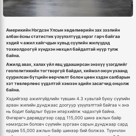
Америкийн Нэгдсэн Улсын хөдөлмөрийн зах зээлийн
албан ёсны статистик үзүүлэлтүүд эерэг гарч байгаа
хэдий ч ажил хайгчдын хувьд сүүлийн жилүүдэд
тохиолдоогүй хүндхэн нөхцөл байдалтай нүүр тулж
байна.
Ажилд авах, халах үйл явц удааширсан энэхүү үзэгдлийг
геополитикийн тогтворгүй байдал, хиймэл оюун ухаанд
суурилсан бүтцийн өөрчлөлт болон цөөн хэдэн салбарын
хэт төвлөрлөөс үүдэлтэй хэмээн эдийн засагчид онцолж
байна.
Хэдийгээр ажилгүйдлийн түвшин 4.3 хувьтай буюу сүүлийн
арван жилийн дунджаас доогуур үзүүлэлттэй байгаа ч энэ
нь бодит байдлыг бүрэн илэрхийлж чадахгүй байна.
Өнгөрөгч дөрөвдүгээр сард 115,000 шинэ ажлын байр
нэмэгдсэн боловч сүүлийн зургаан сарын дунджаар сард
ердөө 55,000 ажлын байр шинээр бий болжээ. Түүнчлэн