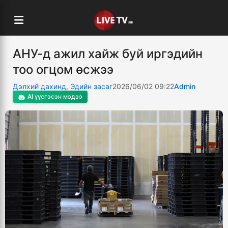
АНУ-д ажил хайж буй иргэдийн
тоо огцом өсжээ
Дэлхий дахинд
,
Эдийн засаг
2026/06/02 09:22
Admin
AI үүсгэсэн мэдээ