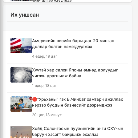
үйлчилгээ үзүүллээ
15 цаг, 18 минут
Их уншсан
УИХ-ын гишүүд БНСУ-ын Үндэсний
Ассамблейн гишүүдийг хүлээн авч уулзлаа
15 цаг, 43 минут
Америкийн визийн барьцааг 20 мянган
доллар болгон нэмэгдүүлжээ
Мексикийн ТикТок-чин шууд
4 өдөр, 19 цаг
дамжуулалтын үеэр буудуулж амиа алджээ
16 цаг, 10 минут
Хүчтэй хар салхи Японы өмнөд арлуудыг
чиглэн урагшилж байна
Кумамотогийн газар хөдлөлтийн улмаас
1 өдөр, 18 цаг
амиа алдагсдын тоо 38-д хүрчээ
17 цаг, 1 минут
🔴“Урьханы” гэх Б.Чинбат хамтарч ажиллах
нэрээр бусдын бизнесийг дээрэмджээ
Төр хувийн хэвшлийн түншлэлээр нийслэлд
20 цаг, 18 минут
хэрэгжүүлэх төслийн жагсаалтад өөрчлөлт
оруулах тухай хэлэлцэж байна
Хойд Солонгосын пуужингийн анги ОХУ-ын
17 цаг, 12 минут
баруун хэсэгт байршиж эхэллээ