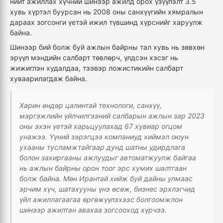
нийт ажиллах хүчний шинээр ажилд орох үзүүлэлт 3.5
хувь хүртэл буурсан нь 2008 оны санхүүгийн хямралын
дараах зогсонги үетэй ижил түвшинд хүрснийг харуулж
байна.
Шинээр бий болж буй ажлын байрны тал хувь нь зөвхөн
эрүүл мэндийн салбарт төвлөрч, үлдсэн хэсэг нь
жижиглэн худалдаа, тээвэр ложистикийн салбарт
хуваарилагдаж байна.
Харин өндөр цалинтай технологи, санхүү,
мэргэжлийн үйлчилгээний салбарын ажлын зар 2023
оны эхэн үетэй харьцуулахад 67 хувиар огцом
унажээ. Үүний зэрэгцээ компаниуд хиймэл оюун
ухааны тусламжтайгаар дунд шатны удирдлага
болон захиргааны ажлуудыг автоматжуулж байгаа
нь ажлын байрны орон тоог эрс хумих шалтгаан
болж байна. Мөн Ирантай хийж буй дайны улмаас
эрчим хүч, шатахууны үнэ өсөж, бизнес эрхлэгчид
үйл ажиллагаагаа өргөжүүлэхээс болгоомжлон
шинээр ажилтан авахаа зогсооход хүрчээ.