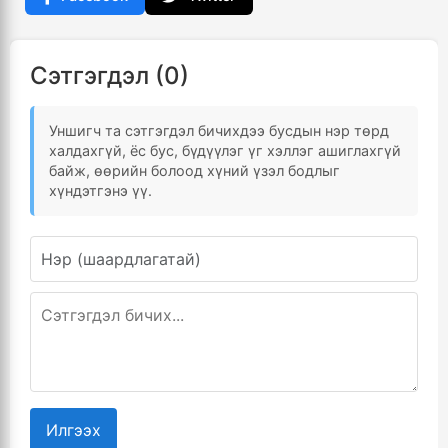
Сэтгэгдэл (0)
Уншигч та сэтгэгдэл бичихдээ бусдын нэр төрд
халдахгүй, ёс бус, бүдүүлэг үг хэллэг ашиглахгүй
байж, өөрийн болоод хүний үзэл бодлыг
хүндэтгэнэ үү.
Илгээх