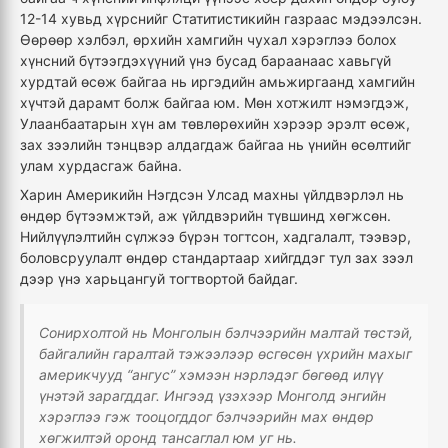
12-14 хувьд хүрснийг Статитистикийн газраас мэдээлсэн.
Өөрөөр хэлбэл, өрхийн хамгийн чухал хэрэглээ болох
хүнсний бүтээгдэхүүний үнэ бусад бараанаас хавьгүй
хурдтай өсөж байгаа нь иргэдийн амьжиргаанд хамгийн
хүчтэй дарамт болж байгаа юм. Мөн хотжилт нэмэгдэж,
Улаанбаатарын хүн ам төвлөрөхийн хэрээр эрэлт өсөж,
зах зээлийн тэнцвэр алдагдаж байгаа нь үнийн өсөлтийг
улам хурдасгаж байна.
Харин Америкийн Нэгдсэн Улсад махны үйлдвэрлэл нь
өндөр бүтээмжтэй, аж үйлдвэрийн түвшинд хөгжсөн.
Нийлүүлэлтийн сүлжээ бүрэн тогтсон, хадгалалт, тээвэр,
боловсруулалт өндөр стандартаар хийгддэг тул зах зээл
дээр үнэ харьцангуй тогтвортой байдаг.
Сонирхолтой нь Монголын бэлчээрийн малтай төстэй,
байгалийн гаралтай тэжээлээр өсгөсөн үхрийн махыг
америкчууд “ангус” хэмээн нэрлэдэг бөгөөд илүү
үнэтэй зарагддаг. Ингээд үзэхээр Монголд энгийн
хэрэглээ гэж тооцогддог бэлчээрийн мах өндөр
хөгжилтэй оронд тансаглал юм уг нь.