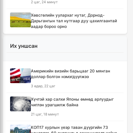
2 цаг, 24 минут
Хөвсгөлийн уулархаг нутаг, Дорнод-
Дарьгангын тал нутгаар дуу цахилгаантай
аадар бороо орно
2 цаг, 40 минут
Их уншсан
Татварын өртэй шатахуун импортлогч ААН-
үүдийн дансыг битүүмжлэхгүй
12 цаг, 33 минут
Америкийн визийн барьцааг 20 мянган
доллар болгон нэмэгдүүлжээ
АНУ-ын Элчин сайдын яам нэн
шаардлагагүй бол Монгол Улс руу аялахгүй
3 өдөр, 22 цаг
байхыг иргэддээ зөвлөжээ
17 цаг, 45 минут
Хүчтэй хар салхи Японы өмнөд арлуудыг
чиглэн урагшилж байна
Зүүн Азийн эрэгтэйчүүдийн волейболын
21 цаг, 18 минут
аварга шалгаруулах тэмцээн эхэллээ
18 цаг, 21 минут
КОП17 хурлын үеэр таван дүүргийн 73
цэцэрлэг, 60 сургуульд зохицуулалт хийнэ