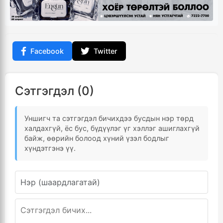
Facebook
Twitter
Сэтгэгдэл (0)
Уншигч та сэтгэгдэл бичихдээ бусдын нэр төрд
халдахгүй, ёс бус, бүдүүлэг үг хэллэг ашиглахгүй
байж, өөрийн болоод хүний үзэл бодлыг
хүндэтгэнэ үү.