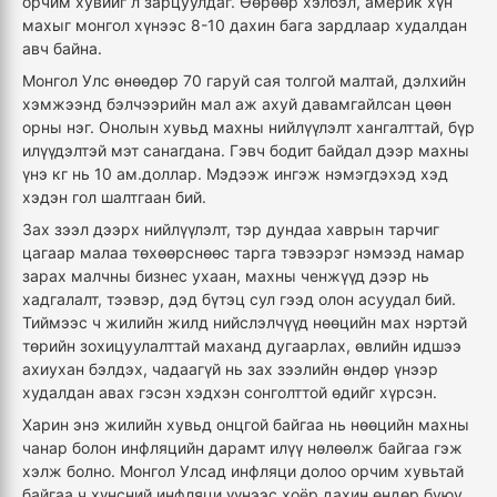
орчим хувийг л зарцуулдаг. Өөрөөр хэлбэл, америк хүн
махыг монгол хүнээс 8-10 дахин бага зардлаар худалдан
авч байна.
Монгол Улс өнөөдөр 70 гаруй сая толгой малтай, дэлхийн
хэмжээнд бэлчээрийн мал аж ахуй давамгайлсан цөөн
орны нэг. Онолын хувьд махны нийлүүлэлт хангалттай, бүр
илүүдэлтэй мэт санагдана. Гэвч бодит байдал дээр махны
үнэ кг нь 10 ам.доллар. Мэдээж ингэж нэмэгдэхэд хэд
хэдэн гол шалтгаан бий.
Зах зээл дээрх нийлүүлэлт, тэр дундаа хаврын тарчиг
цагаар малаа төхөөрснөөс тарга тэвээрэг нэмээд намар
зарах малчны бизнес ухаан, махны ченжүүд дээр нь
хадгалалт, тээвэр, дэд бүтэц сул гээд олон асуудал бий.
Тиймээс ч жилийн жилд нийслэлчүүд нөөцийн мах нэртэй
төрийн зохицуулалттай маханд дугаарлах, өвлийн идшээ
ахиухан бэлдэх, чадаагүй нь зах зээлийн өндөр үнээр
худалдан авах гэсэн хэдхэн сонголттой өдийг хүрсэн.
Харин энэ жилийн хувьд онцгой байгаа нь нөөцийн махны
чанар болон инфляцийн дарамт илүү нөлөөлж байгаа гэж
хэлж болно. Монгол Улсад инфляци долоо орчим хувьтай
байгаа ч хүнсний инфляци үүнээс хоёр дахин өндөр буюу