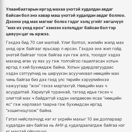
Улаанбаатарын иргэд махаа үнэтэй худалдан авдаг
байсан бол энэ хавар маш үнэтэй худалдан авдаг боллоо.
Дээхнэ үед мах магнаг болох гэдэг хэлц үгийг хөгшчүүл
“мах их үнэд орох” хэмээн хэлэлцдэг байсан бол тэр
цөвүүн цаг нь иржээ.
Гэхдээ бид 70 сая малтай. Улиг болтол, жилийн жилд мах
үнэд орж байгааг ярьсаар л ирсэн. Гэхдээ энэ жил гойд
үнэтэй байгааг тоож байгаа хүн гэж алга, тоолдог хэдээ
маханд өгөх үү яах уу гэж толгойгоо гашилгасан хотын
иргэд л хий бухимдаж байна. Хотын удирдлагуудаас
хэдэн сэтгүүлчид нь ширүүхэн асуучихвал нөөцийн мах
чинь байгаа биз дээ гээд улс төрийн хэрүүлийнхээ
хажуугаар “жон” гэхээ мартахгүй. Нөөцийн мах ч
асуудалтай. Хариугүй туранхай, тэгээд идье гэсэн ч
олигтой мах ч байдаггүй хэдэн хөлдөөсөн ясаа “нөөцийн
яс” гэж нэрлэвэл таарна гэж бухимдсан иргэд
“хошигноцгоож” байна.
Гэтэл нийслэлчүүд нэг кг үхрийн махыг 10 ам.доллараар
худалдан авч байгаа нь АНУ-д худалдаалагдаж байгаа нэг
кг махтай ойролцоо.