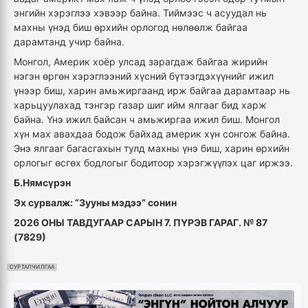
энгийн хэрэглээ хэвээр байна. Тиймээс ч асуудал нь
махны үнэд биш өрхийн орлогод нөлөөлж байгаа
дарамтанд учир байна.
Монгол, Америк хоёр улсад зарагдаж байгаа жирийн
нэгэн өргөн хэрэглээний хүсний бүтээгдэхүүнийг ижил
үнээр биш, харин амьжиргаанд ирж байгаа дарамтаар нь
харьцуулахад тэнгэр газар шиг ийм ялгааг бид харж
байна. Үнэ ижил байсан ч амьжиргаа ижил биш. Монгол
хүн мах авахдаа бодож байхад америк хүн сонгож байна.
Энэ ялгааг багасгахын тулд махны үнэ биш, харин өрхийн
орлогыг өсгөх бодлогыг бодитоор хэрэгжүүлэх цаг иржээ.
Б.Нямсүрэн
Эх сурвалж: “Зууны мэдээ” сонин
2026 ОНЫ ТАВДУГААР САРЫН 7. ПҮРЭВ ГАРАГ. № 87
(7829)
СУРТАЛЧИЛГАА