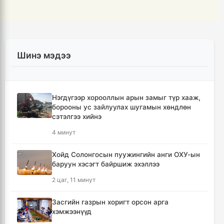
Шинэ мэдээ
Нэгдүгээр хорооллын арын замыг түр хааж,
борооны ус зайлуулах шугамын хөндлөн
сэтэлгээ хийнэ
4 минут
Хойд Солонгосын пуужингийн анги ОХУ-ын
баруун хэсэгт байршиж эхэллээ
2 цаг, 11 минут
Засгийн газрын хоригт орсон арга
хэмжээнүүд