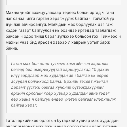
Махны үнийг зохицуулахаар төрөөс болон иргэд ч ганц
нэг санаачилга гарган хэрэгжүүлж байгаа ч тоймтой үр
дүн лав авчирсангүй. Малчдын мах борлуулах цэг гэж
хэдэн газарт байгуулсан нь эхэндээ иргэдэд таалагдаж
байсан ч одоо тийш бараг зүглэхээ больсон гэх. Тиймээс ч
махны үнээ бид ярьсан хэвээр л хаврын уртыг барж
байна.
Гэтэл мах бол өдөр тутмын хамгийн гол хэрэглээ
бөгөөд бид америкуудтай харьцуулахад 10 дахин
илүү зардлаар мах худалдан авч байгаа нь өөрөө
асуудал болчихоод байна. Өрхийн төсөвт жинтэй
дарамт үүсгэж байгаа хүнсний бүтээгдэхүүнийг
өрхийн орлогын хоёр хувиар худалдан авна гэдэг
өөр хаана ч байхгүй өндөр үнэтэй байгааг илэрхийлж
байгаа хэрэг.
Гэтэл өрхийнхөө орлогын бутархай хувиар мах худалдан
авдаг америкт мах яаж ч үнэд орлоо гэсэн өдөр тутмын