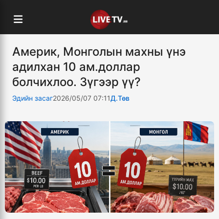
Америк, Монголын махны үнэ
адилхан 10 ам.доллар
болчихлоо. Зүгээр үү?
Эдийн засаг
2026/05/07 07:11
Д.Төв