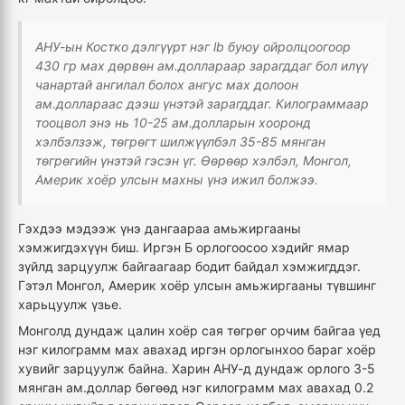
АНУ-ын Костко дэлгүүрт нэг lb буюу ойролцоогоор
430 гр мах дөрвөн ам.доллараар зарагддаг бол илүү
чанартай ангилал болох ангус мах долоон
ам.доллараас дээш үнэтэй зарагддаг. Килограммаар
тооцвол энэ нь 10-25 ам.долларын хооронд
хэлбэлзэж, төгрөгт шилжүүлбэл 35-85 мянган
төгрөгийн үнэтэй гэсэн үг. Өөрөөр хэлбэл, Монгол,
Америк хоёр улсын махны үнэ ижил болжээ.
Гэхдээ мэдээж үнэ дангаараа амьжиргааны
хэмжигдэхүүн биш. Иргэн Б орлогоосоо хэдийг ямар
зүйлд зарцуулж байгаагаар бодит байдал хэмжигддэг.
Гэтэл Монгол, Америк хоёр улсын амьжиргааны түвшинг
харьцуулж үзье.
Монголд дундаж цалин хоёр сая төгрөг орчим байгаа үед
нэг килограмм мах авахад иргэн орлогынхоо бараг хоёр
хувийг зарцуулж байна. Харин АНУ-д дундаж орлого 3-5
мянган ам.доллар бөгөөд нэг килограмм мах авахад 0.2