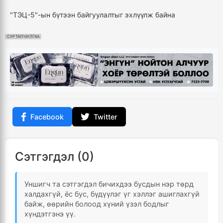
"ТЭЦ-5"-ын бүтээн байгуулалтыг эхлүүлж байна
СУРТАЛЧИЛГАА
Facebook
Twitter
Сэтгэгдэл (0)
Уншигч та сэтгэгдэл бичихдээ бусдын нэр төрд
халдахгүй, ёс бус, бүдүүлэг үг хэллэг ашиглахгүй
байж, өөрийн болоод хүний үзэл бодлыг
хүндэтгэнэ үү.