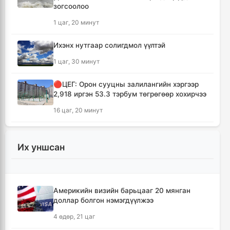
зогсоолоо
1 цаг, 20 минут
Ихэнх нутгаар солигдмол үүлтэй
1 цаг, 30 минут
🔴ЦЕГ: Орон сууцны залилангийн хэргээр
2,918 иргэн 53.3 тэрбум төгрөгөөр хохирчээ
16 цаг, 20 минут
🔴УБЕГ: Баригдаж дуусаагүй барилгууд
давхардсан тоогоор 21.2 их наяд төгрөгийн
Их уншсан
барьцаанд байна
16 цаг, 22 минут
Америкийн визийн барьцааг 20 мянган
🔴С.Амарсайхан: Баригдаж дуусаагүй
доллар болгон нэмэгдүүлжээ
барилгын бүртгэлийг хийж, иргэдийг
хохирохоос урьдчилан сэргийлнэ
4 өдөр, 21 цаг
17 цаг, 16 минут