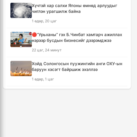
Хүчтэй хар салхи Японы өмнөд арлуудыг
чиглэн урагшилж байна
ХЗДХЯ-ны “Явуулын оффис” Нарантуул
худалдааны төвд ажиллаж, иргэдэд
1 өдөр, 20 цаг
үйлчилгээ үзүүллээ
17 цаг, 24 минут
🔴“Урьханы” гэх Б.Чинбат хамтарч ажиллах
нэрээр бусдын бизнесийг дээрэмджээ
УИХ-ын гишүүд БНСУ-ын Үндэсний
22 цаг, 24 минут
Ассамблейн гишүүдийг хүлээн авч уулзлаа
17 цаг, 49 минут
Хойд Солонгосын пуужингийн анги ОХУ-ын
баруун хэсэгт байршиж эхэллээ
Мексикийн ТикТок-чин шууд
1 өдөр, 1 цаг
дамжуулалтын үеэр буудуулж амиа алджээ
18 цаг, 16 минут
КОП17 хурлын үеэр таван дүүргийн 73
цэцэрлэг, 60 сургуульд зохицуулалт хийнэ
Кумамотогийн газар хөдлөлтийн улмаас
2 өдөр, 17 цаг
амиа алдагсдын тоо 38-д хүрчээ
19 цаг, 8 минут
ТАНИЛЦ: Наймдугаар сард олгох нийгмийн
халамжийн тэтгэвэр, тэтгэмж, хөнгөлөлт,
тусламжийн хуваарь
Төр хувийн хэвшлийн түншлэлээр нийслэлд