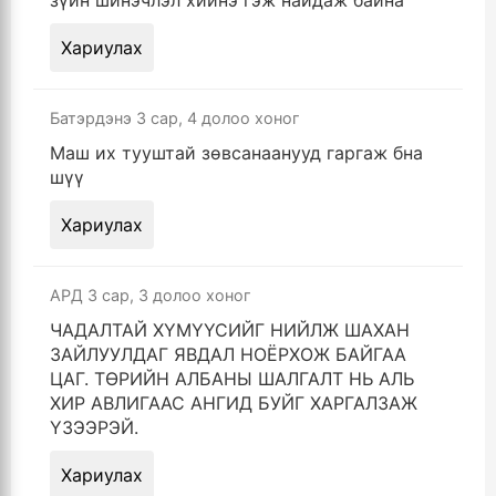
зүйн шинэчлэл хийнэ гэж найдаж байна
Хариулах
Батэрдэнэ
3 сар, 4 долоо хоног
Маш их тууштай зөвсанаанууд гаргаж бна
шүү
Хариулах
АРД
3 сар, 3 долоо хоног
ЧАДАЛТАЙ ХҮМҮҮСИЙГ НИЙЛЖ ШАХАН
ЗАЙЛУУЛДАГ ЯВДАЛ НОЁРХОЖ БАЙГАА
ЦАГ. ТӨРИЙН АЛБАНЫ ШАЛГАЛТ НЬ АЛЬ
ХИР АВЛИГААС АНГИД БУЙГ ХАРГАЛЗАЖ
ҮЗЭЭРЭЙ.
Хариулах