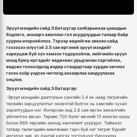
Эрүүл мэндийн сайд Э.Батшугар салбарынхаа цаашдын
бодлого, анхаарч ажиллах гол асуудлуудын талаар байр
сууриа илэрхийллээ. Тэрээр өөрийгөө зөвхөн сайд
гэхээсээ илүүтэй 3.5 сая иргэний эрүүл мэндийг
хариуцаж буй хүн хэмээн тодорхойлж, нийгмийн эрүүл
мэнд буюу иргэдийг өвдөхөөс урьдчилан сэргийлэх,
өвдсөн тохиолдолд өндөр стандартаар хурдан эмчлэх
гэсэн хоёр үндсэн чиглэлд анхаарлаа хандуулахаа
онцлов
.
Эрүүл мэндийн сайд Э.Батшугар:
-Эрүүл мэндийн даатгалын сангийн 2.4 их наяд төгрөгийн
төсвийн зарцуулалтыг оновчтой болгох нь хамгийн чухал
зорилтуудын нэг. Өнгөрсөн онд 2.6 сая иргэн эмнэлгийн
үйлчилгээ авсан. Төрөөс 700 бүлэг өвчний 15 мянган онош
болон 669 төрлийн эмэнд хөнгөлөлт үзүүлдэг. Тиймээс
татвар төлөгчдийн мөнгөнөөс гарч буй нэг төгрөг бүрийг
иргэдэд зөв, үр дүнтэй хүргэх тогтолцоог бүрдүүлэх