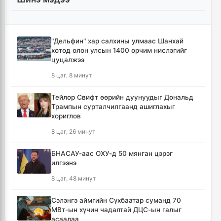
"Дельфин" хар салхины улмаас Шанхай
хотод олон улсын 1400 орчим нислэгийг
цуцалжээ
8 цаг, 8 минут
Тейлор Свифт өөрийн дуунуудыг Дональд
Трампын сурталчилгаанд ашиглахыг
хориглов
8 цаг, 26 минут
БНАСАУ-аас ОХУ-д 50 мянган цэрэг
илгээнэ
8 цаг, 48 минут
Сэлэнгэ аймгийн Сүхбаатар суманд 70
МВт-ын хүчин чадалтай ДЦС-ын галыг
асаалаа