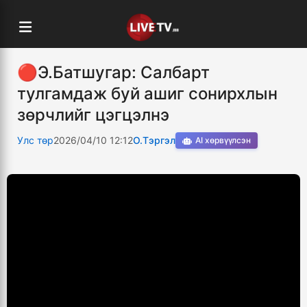
🔴Э.Батшугар: Салбарт
тулгамдаж буй ашиг сонирхлын
зөрчлийг цэгцэлнэ
Улс төр
2026/04/10 12:12
О.Тэргэл
AI хөрвүүлсэн