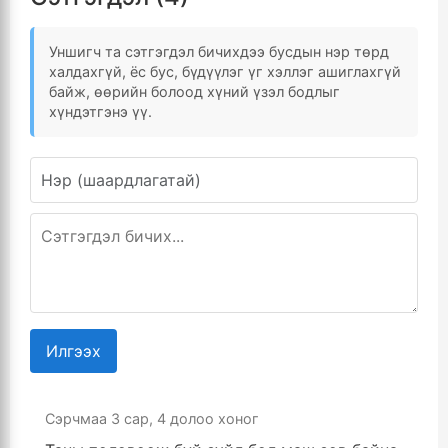
Уншигч та сэтгэгдэл бичихдээ бусдын нэр төрд
халдахгүй, ёс бус, бүдүүлэг үг хэллэг ашиглахгүй
байж, өөрийн болоод хүний үзэл бодлыг
хүндэтгэнэ үү.
Илгээх
Сэрчмаа
3 сар, 4 долоо хоног