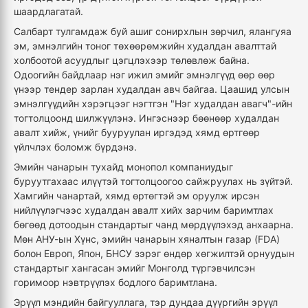
шаардлагатай.
Салбарт тулгамдаж буй ашиг сонирхлын зөрчил, ялангуяа
эм, эмнэлгийн тоног төхөөрөмжийн худалдан авалттай
холбоотой асуудлыг цэгцлэхээр төлөвлөж байна.
Одоогийн байдлаар нэг ижил эмийг эмнэлгүүд өөр өөр
үнээр тендер зарлан худалдан авч байгаа. Цаашид улсын
эмнэлгүүдийн хэрэгцээг нэгтгэн "Нэг худалдан авагч"-ийн
тогтолцоонд шилжүүлэнэ. Ингэснээр бөөнөөр худалдан
авалт хийж, үнийг бууруулан иргэдэд хямд өртгөөр
үйлчлэх боломж бүрдэнэ.
Эмийн чанарын тухайд монопол компаниудыг
буруутгахаас илүүтэй тогтолцоогоо сайжруулах нь зүйтэй.
Хамгийн чанартай, хямд өртөгтэй эм оруулж ирсэн
нийлүүлэгчээс худалдан авалт хийх зарчим баримтлах
бөгөөд дотоодын стандартыг чанд мөрдүүлэхэд анхаарна.
Мөн АНУ-ын Хүнс, эмийн чанарын хяналтын газар (FDA)
болон Европ, Япон, БНСУ зэрэг өндөр хөгжилтэй орнуудын
стандартыг хангасан эмийг Монголд түргэвчилсэн
горимоор нэвтрүүлэх бодлого баримтлана.
Эрүүл мэндийн байгууллага, тэр дундаа дүүргийн эрүүл