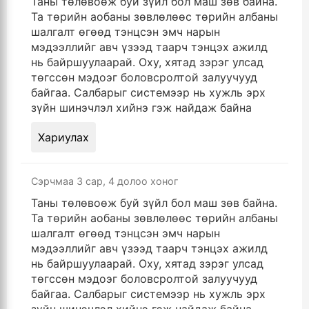
Таны төлөвоөж буй зүйл бол маш зөв байна.
Та төрийн аобаны зөвлөлөөс төрийн албаны
шалгалт өгөөд тэнцсэн эмч нарын
мэдээллийг авч үзээд таарч тэнцэх ажилд
нь байршуулаарай. Оху, хятад зэрэг улсад
төгссөн мэдоэг боловсролтой залуучууд
байгаа. Салбарыг системээр нь хужль эрх
зүйн шинэчлэл хийнэ гэж найдаж байна
Хариулах
Сэрчмаа
3 сар, 4 долоо хоног
Таны төлөвоөж буй зүйл бол маш зөв байна.
Та төрийн аобаны зөвлөлөөс төрийн албаны
шалгалт өгөөд тэнцсэн эмч нарын
мэдээллийг авч үзээд таарч тэнцэх ажилд
нь байршуулаарай. Оху, хятад зэрэг улсад
төгссөн мэдоэг боловсролтой залуучууд
байгаа. Салбарыг системээр нь хужль эрх