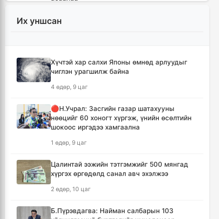
10 цаг, 20 минут
Их уншсан
Иран Оман улстай тээврийн чиглэлээр
тохиролцоонд хүрсэн ч Ормузын хоолойг
нээхгүй гэв
Хүчтэй хар салхи Японы өмнөд арлуудыг
14 цаг, 3 минут
чиглэн урагшилж байна
4 өдөр, 9 цаг
Канадын Британийн Колумб мужид ойн
түймрийн улмаас онц байдал зарлав
🔴Н.Учрал: Засгийн газар шатахууны
14 цаг, 34 минут
нөөцийг 60 хоногт хүргэж, үнийн өсөлтийн
шокоос иргэдээ хамгаална
Төвийн аймгуудын ихэнх нутгаар дуу
1 өдөр, 9 цаг
цахилгаантай аадар бороо орно
15 цаг, 30 минут
Цалинтай ээжийн тэтгэмжийг 500 мянгад
хүргэх өргөдөлд санал авч эхэлжээ
Хотын дарга асан Х.Нямбаатар улсын заан
2 өдөр, 10 цаг
Д.Алтанцоожид хүндэтгэл үзүүлэх наадамд
оролцлоо
Б.Пүрэвдагва: Найман салбарын 103
1 өдөр, 1 цаг