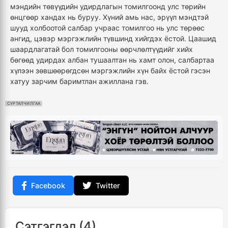
мэндийн төвүүдийн удирдлагын томилгоонд улс төрийн
өнцгөөр хандах нь буруу. Хүний амь нас, эрүүл мэндтэй
шууд холбоотой салбар учраас томилгоо нь улс төрөөс
ангид, цэвэр мэргэжлийн түвшинд хийгдэх ёстой. Цаашид
шаардлагатай бол томилгооны өөрчлөлтүүдийг хийх
бөгөөд удирдах албан тушаалтан нь хамт олон, салбартаа
хүлээн зөвшөөрөгдсөн мэргэжлийн хүн байх ёстой гэсэн
хатуу зарчим баримтлан ажиллана гэв.
СУРТАЛЧИЛГАА
Facebook
Twitter
Сэтгэгдэл (4)