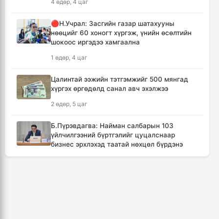
4 өдөр, 4 цаг
Канадын Британийн Колумб мужид ойн
түймрийн улмаас онц байдал зарлав
🔴Н.Учрал: Засгийн газар шатахууны
9 цаг, 25 минут
нөөцийг 60 хоногт хүргэж, үнийн өсөлтийн
шокоос иргэдээ хамгаална
Төвийн аймгуудын ихэнх нутгаар дуу
1 өдөр, 4 цаг
цахилгаантай аадар бороо орно
10 цаг, 21 минут
Цалинтай ээжийн тэтгэмжийг 500 мянгад
хүргэх өргөдөлд санал авч эхэлжээ
Хотын дарга асан Х.Нямбаатар улсын заан
2 өдөр, 5 цаг
Д.Алтанцоожид хүндэтгэл үзүүлэх наадамд
оролцлоо
Б.Пүрэвдагва: Найман салбарын 103
19 цаг, 57 минут
үйлчилгээний бүртгэлийг цуцалснаар
бизнес эрхлэхэд таатай нөхцөл бүрдэнэ
🔴Улсын ахлах засуул Т.Хэнбатад
2 өдөр, 4 цаг
хүндэтгэл үзүүлж, 10 сая төгрөг бэлэглэлээ
20 цаг, 57 минут
🔴“Урьханы” гэх Б.Чинбат хамтарч ажиллах
нэрээр бусдын бизнесийг дээрэмджээ
🔴Сэлэнгэ аймгийн “Таван хан” дэвжээний
3 өдөр, 6 цаг
бөхчүүдэд УИХ-ын гишүүн Б.Ундрамын гэр