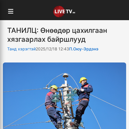
ТАНИЛЦ: Өнөөдөр цахилгаан
хязгаарлах байршлууд
Танд хэрэгтэй
2025/12/18 12:43
П.Оюу-Эрдэнэ