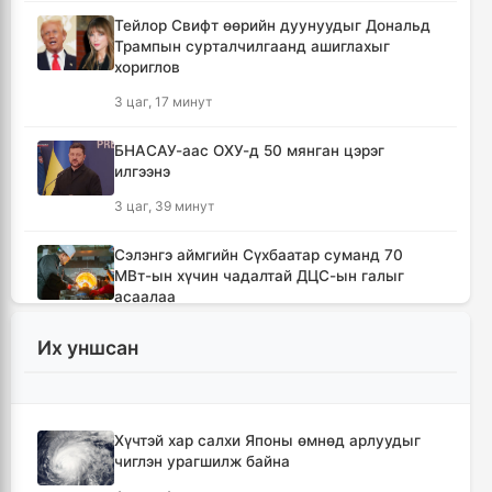
Тейлор Свифт өөрийн дуунуудыг Дональд
Трампын сурталчилгаанд ашиглахыг
хориглов
3 цаг, 17 минут
БНАСАУ-аас ОХУ-д 50 мянган цэрэг
илгээнэ
3 цаг, 39 минут
Сэлэнгэ аймгийн Сүхбаатар суманд 70
МВт-ын хүчин чадалтай ДЦС-ын галыг
асаалаа
5 цаг, 10 минут
Их уншсан
Иран Оман улстай тээврийн чиглэлээр
тохиролцоонд хүрсэн ч Ормузын хоолойг
нээхгүй гэв
Хүчтэй хар салхи Японы өмнөд арлуудыг
8 цаг, 53 минут
чиглэн урагшилж байна