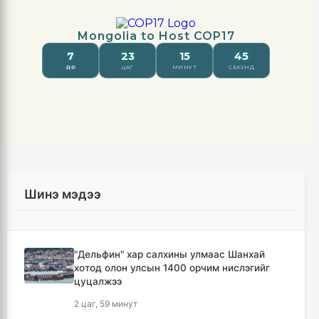
Шинэ мэдээ
"Дельфин" хар салхины улмаас Шанхай
хотод олон улсын 1400 орчим нислэгийг
цуцалжээ
2 цаг, 59 минут