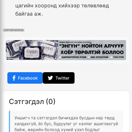
цагийн хооронд хийхээр төлөвлөөд
байгаа аж.
СУРТАЛЧИЛГАА
Facebook
Twitter
Сэтгэгдэл (0)
Уншигч та сэтгэгдэл бичихдээ бусдын нэр төрд
халдахгүй, ёс бус, бүдүүлэг үг хэллэг ашиглахгүй
байж, өөрийн болоод хүний үзэл бодлыг