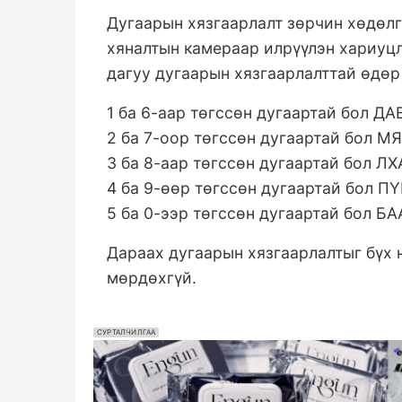
Дугаарын хязгаарлалт зөрчин хөдөл
хяналтын камераар илрүүлэн хариуцл
дагуу дугаарын хязгаарлалттай өдөр
1 ба 6-аар төгссөн дугаартай бол Д
2 ба 7-оор төгссөн дугаартай бол М
3 ба 8-аар төгссөн дугаартай бол Л
4 ба 9-өөр төгссөн дугаартай бол П
5 ба 0-ээр төгссөн дугаартай бол Б
Дараах дугаарын хязгаарлалтыг бүх 
мөрдөхгүй.
СУРТАЛЧИЛГАА