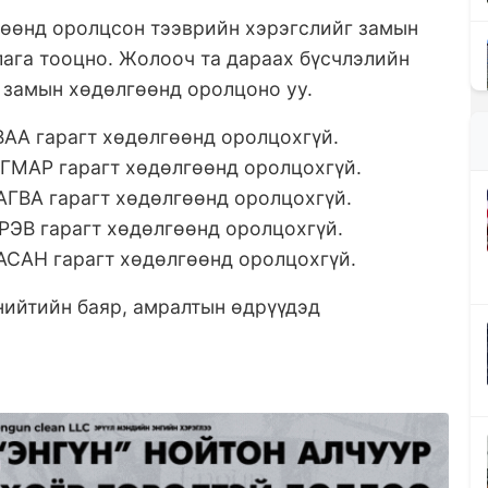
гөөнд оролцсон тээврийн хэрэгслийг замын
ага тооцно. Жолооч та дараах бүсчлэлийн
 замын хөдөлгөөнд оролцоно уу.
АВАА гарагт хөдөлгөөнд оролцохгүй.
ЯГМАР гарагт хөдөлгөөнд оролцохгүй.
ХАГВА гарагт хөдөлгөөнд оролцохгүй.
ҮРЭВ гарагт хөдөлгөөнд оролцохгүй.
ААСАН гарагт хөдөлгөөнд оролцохгүй.
нийтийн баяр, амралтын өдрүүдэд