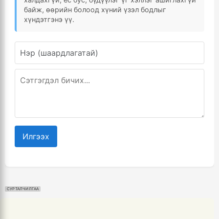
байж, өөрийн болоод хүний үзэл бодлыг
хүндэтгэнэ үү.
Илгээх
СУРТАЛЧИЛГАА