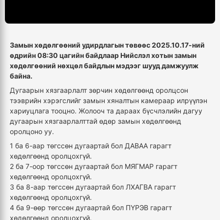
Замын хөдөлгөөний удирдлагын төвөөс 2025.10.17-ний
өдрийн 08:30 цагийн байдлаар Нийслэл хотын замын
хөдөлгөөний нөхцөл байдлын мэдээг шууд дамжуулж
байна.
Дугаарын хязгаарлалт зөрчин хөдөлгөөнд оролцсон
тээврийн хэрэгслийг замын хяналтын камераар илрүүлэн
хариуцлага тооцно. Жолооч та дараах бүсчлэлийн дагуу
дугаарын хязгаарлалттай өдөр замын хөдөлгөөнд
оролцоно уу.
1 ба 6-аар төгссөн дугаартай бол ДАВАА гарагт
хөдөлгөөнд оролцохгүй.
2 ба 7-оор төгссөн дугаартай бол МЯГМАР гарагт
хөдөлгөөнд оролцохгүй.
3 ба 8-аар төгссөн дугаартай бол ЛХАГВА гарагт
хөдөлгөөнд оролцохгүй.
4 ба 9-өөр төгссөн дугаартай бол ПҮРЭВ гарагт
хөдөлгөөнд оролцохгүй.