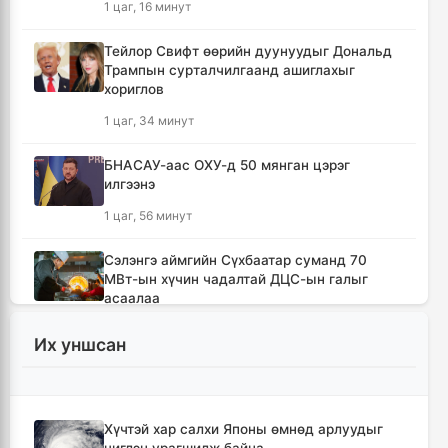
1 цаг, 16 минут
Тейлор Свифт өөрийн дуунуудыг Дональд
Трампын сурталчилгаанд ашиглахыг
хориглов
1 цаг, 34 минут
БНАСАУ-аас ОХУ-д 50 мянган цэрэг
илгээнэ
1 цаг, 56 минут
Сэлэнгэ аймгийн Сүхбаатар суманд 70
МВт-ын хүчин чадалтай ДЦС-ын галыг
асаалаа
3 цаг, 27 минут
Их уншсан
Иран Оман улстай тээврийн чиглэлээр
тохиролцоонд хүрсэн ч Ормузын хоолойг
нээхгүй гэв
Хүчтэй хар салхи Японы өмнөд арлуудыг
7 цаг, 10 минут