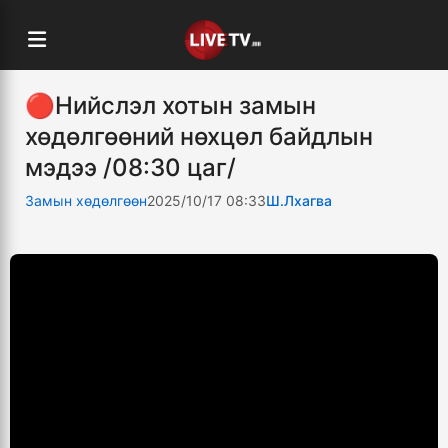
🔴Нийслэл хотын замын
хөдөлгөөний нөхцөл байдлын
мэдээ /08:30 цаг/
Замын хөдөлгөөн
2025/10/17 08:33
Ш.Лхагва