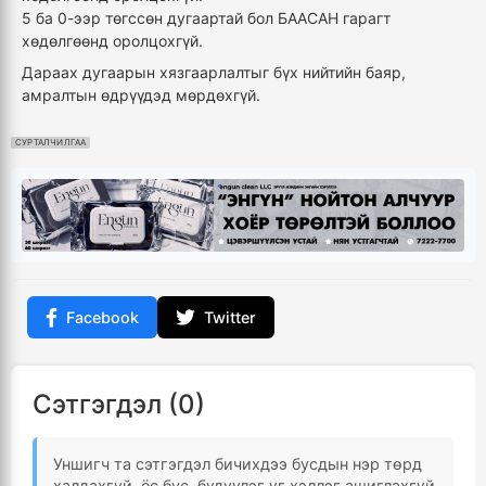
5 ба 0-ээр төгссөн дугаартай бол БААСАН гарагт
хөдөлгөөнд оролцохгүй.
Дараах дугаарын хязгаарлалтыг бүх нийтийн баяр,
амралтын өдрүүдэд мөрдөхгүй.
СУРТАЛЧИЛГАА
Facebook
Twitter
Сэтгэгдэл (0)
Уншигч та сэтгэгдэл бичихдээ бусдын нэр төрд
халдахгүй, ёс бус, бүдүүлэг үг хэллэг ашиглахгүй