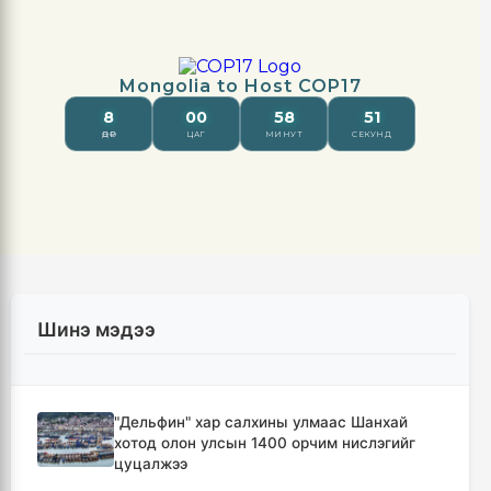
Шинэ мэдээ
"Дельфин" хар салхины улмаас Шанхай
хотод олон улсын 1400 орчим нислэгийг
цуцалжээ