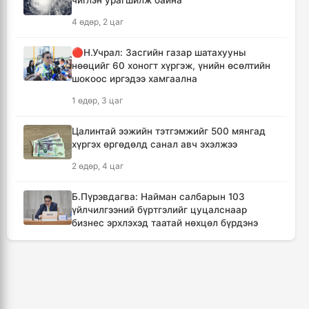
чиглэн урагшилж байна
4 өдөр, 2 цаг
Канадын Британийн Колумб мужид ойн
түймрийн улмаас онц байдал зарлав
🔴Н.Учрал: Засгийн газар шатахууны
7 цаг, 42 минут
нөөцийг 60 хоногт хүргэж, үнийн өсөлтийн
шокоос иргэдээ хамгаална
Төвийн аймгуудын ихэнх нутгаар дуу
1 өдөр, 3 цаг
цахилгаантай аадар бороо орно
8 цаг, 38 минут
Цалинтай ээжийн тэтгэмжийг 500 мянгад
хүргэх өргөдөлд санал авч эхэлжээ
Хотын дарга асан Х.Нямбаатар улсын заан
2 өдөр, 4 цаг
Д.Алтанцоожид хүндэтгэл үзүүлэх наадамд
оролцлоо
Б.Пүрэвдагва: Найман салбарын 103
18 цаг, 14 минут
үйлчилгээний бүртгэлийг цуцалснаар
бизнес эрхлэхэд таатай нөхцөл бүрдэнэ
🔴Улсын ахлах засуул Т.Хэнбатад
2 өдөр, 2 цаг
хүндэтгэл үзүүлж, 10 сая төгрөг бэлэглэлээ
19 цаг, 14 минут
🔴“Урьханы” гэх Б.Чинбат хамтарч ажиллах
нэрээр бусдын бизнесийг дээрэмджээ
🔴Сэлэнгэ аймгийн “Таван хан” дэвжээний