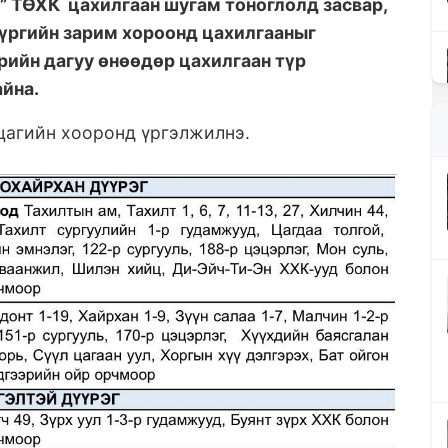
” ТӨХК цахилгаан шугам тоноглолд засвар,
үүргийн зарим хороонд цахилгааныг
рийн дагуу өнөөдөр цахилгаан түр
айна.
 цагийн хооронд үргэлжилнэ.