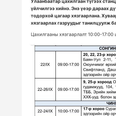
Улаанбаатар цахилгаан түгээх станц
үйлчилгээ хийнэ. Энэ үеэр дараах д
тодорхой цагаар хязгаарлана. Хуваа
хязгаарлах газруудыг танилцуулж б
Цахилгааны хязгаарлалт 10:00-17:00