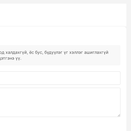
д халдахгүй, ёс бус, бүдүүлэг үг хэллэг ашиглахгүй
этгэнэ үү.