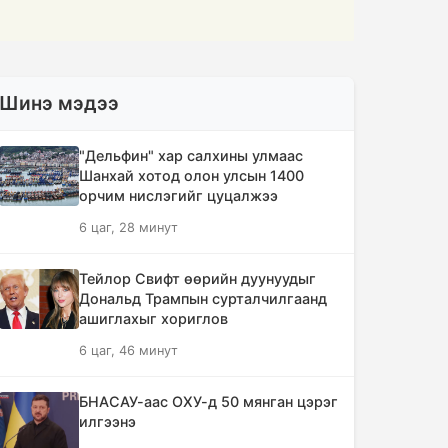
Шинэ мэдээ
"Дельфин" хар салхины улмаас
Шанхай хотод олон улсын 1400
орчим нислэгийг цуцалжээ
6 цаг, 28 минут
Тейлор Свифт өөрийн дуунуудыг
Дональд Трампын сурталчилгаанд
ашиглахыг хориглов
6 цаг, 46 минут
БНАСАУ-аас ОХУ-д 50 мянган цэрэг
илгээнэ