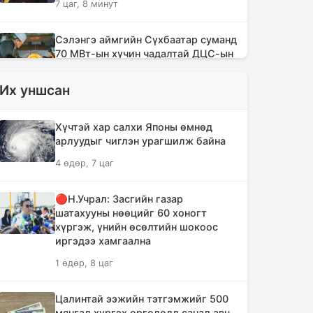
7 цаг, 8 минут
Сэлэнгэ аймгийн Сүхбаатар суманд
70 МВт-ын хүчин чадалтай ДЦС-ын
галыг асаалаа
Их уншсан
8 цаг, 39 минут
Иран Оман улстай тээврийн
Хүчтэй хар салхи Японы өмнөд
чиглэлээр тохиролцоонд хүрсэн ч
арлуудыг чиглэн урагшилж байна
Ормузын хоолойг нээхгүй гэв
4 өдөр, 7 цаг
12 цаг, 23 минут
🔴Н.Учрал: Засгийн газар
Канадын Британийн Колумб мужид
шатахууны нөөцийг 60 хоногт
ойн түймрийн улмаас онц байдал
хүргэж, үнийн өсөлтийн шокоос
зарлав
иргэдээ хамгаална
12 цаг, 54 минут
1 өдөр, 8 цаг
Төвийн аймгуудын ихэнх нутгаар
Цалинтай ээжийн тэтгэмжийг 500
дуу цахилгаантай аадар бороо
мянгад хүргэх өргөдөлд санал авч