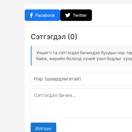
Facebook
Twitter
Сэтгэгдэл (0)
Уншигч та сэтгэгдэл бичихдээ бусдын нэр төр
байж, өөрийн болоод хүний үзэл бодлыг хүнд
Илгээх