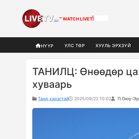
™ WATCH
DIFFERENT
УЛС ТӨР
ХУУЛЬ ЭРХЗҮЙ
НҮҮР
ТАНИЛЦ: Өнөөдөр цах
хуваарь
Танд хэрэгтэй
2025/09/22 10:02
П.Оюу-Эр