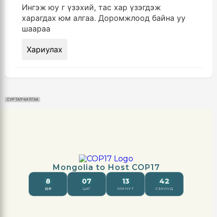
Ингэж юу г үзэхий, тас хар үзэгдэж
харагдах юм алгаа. Доромжлоод байна уу
шаараа
Хариулах
СУРТАЛЧИЛГАА