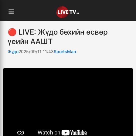
🔴 LIVE: Жүдо бөхийн өсвөр
үеийн ААШТ
Жүдо
2025/09/11 11:43
SportsMan