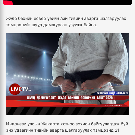
Жүдо бөхийн өсвөр үеийн Ази тивийн аварга шалгаруулах
тэмцээнийг шууд дамжуулан үзүүлж байна.
Индонези улсын Жакарта хотноо зохион байгуулагдаж буй
энэ удаагийн тивийн аварга шалгаруулах тэмцээнд 21