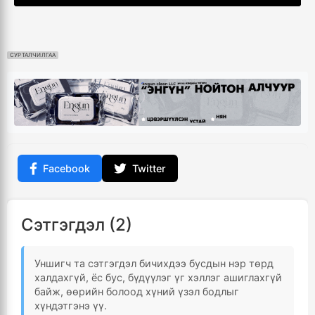
СУРТАЛЧИЛГАА
Facebook
Twitter
Сэтгэгдэл (2)
Уншигч та сэтгэгдэл бичихдээ бусдын нэр төрд
халдахгүй, ёс бус, бүдүүлэг үг хэллэг ашиглахгүй
байж, өөрийн болоод хүний үзэл бодлыг
хүндэтгэнэ үү.