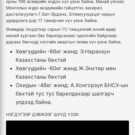
орны 196 өсвөрийн жүдоч хүч үзэж байна. Манай улсаас
Монголын жүдо академийн гүйцэтгэх захирал,
дасгалжуулагч Г.Бат-Эрдэнэ, Э.Намуунцэцэг нарын
удирдлага дор 17 тамирчин хүч үзэж байна.
Өнөөдөр /есдүгээр сарын 11/ тэмцээний эхний өдөр
манай зургаан бөх барилдсанаас одоогийн байдлаар
дараах бөхчүүд хэсгийн аваргын төлөө хүч үзэж байна.
Хөвгүүдийн -66кг жинд: Э.Наранзун
Казахстаны бөхтэй
Хөвгүүдийн -60кг жинд Ж.Энхтөр мөн
Казахстаны бөхтэй
Охидын -48кг жинд: А.Хонгорзул БНСУ-ын
бөхтэй тус тус барилдахаар шалгарч
үлдээд байна.
НЭГДҮГЭЭР ДЭВЖЭЭГ ШУУД ҮЗЭХ: