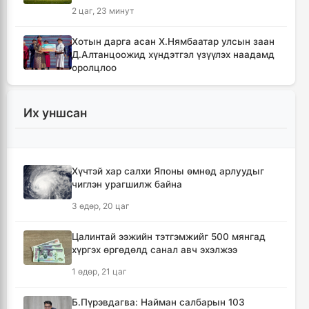
2 цаг, 23 минут
Хотын дарга асан Х.Нямбаатар улсын заан
Д.Алтанцоожид хүндэтгэл үзүүлэх наадамд
оролцлоо
11 цаг, 59 минут
Их уншсан
🔴Улсын ахлах засуул Т.Хэнбатад
хүндэтгэл үзүүлж, 10 сая төгрөг бэлэглэлээ
12 цаг, 59 минут
Хүчтэй хар салхи Японы өмнөд арлуудыг
чиглэн урагшилж байна
🔴Сэлэнгэ аймгийн “Таван хан” дэвжээний
бөхчүүдэд УИХ-ын гишүүн Б.Ундрамын гэр
3 өдөр, 20 цаг
бүл хүндэтгэл үзүүлж ₮100 саяыг
гардууллаа
Цалинтай ээжийн тэтгэмжийг 500 мянгад
14 цаг, 11 минут
хүргэх өргөдөлд санал авч эхэлжээ
1 өдөр, 21 цаг
"Сэлэнгэ-2026" цэргийн хээрийн сургууль
амжилттай өндөрлөлөө
Б.Пүрэвдагва: Найман салбарын 103