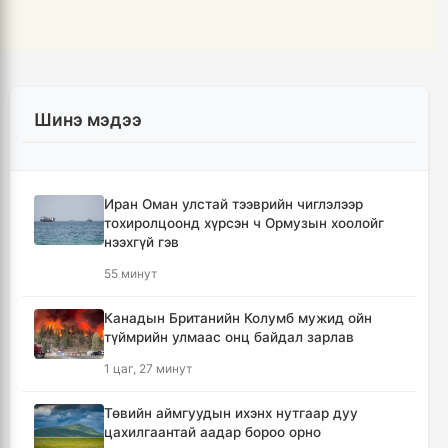
Шинэ мэдээ
Иран Оман улстай тээврийн чиглэлээр
тохиролцоонд хүрсэн ч Ормузын хоолойг
нээхгүй гэв
55 минут
Канадын Британийн Колумб мужид ойн
түймрийн улмаас онц байдал зарлав
1 цаг, 27 минут
Төвийн аймгуудын ихэнх нутгаар дуу
цахилгаантай аадар бороо орно