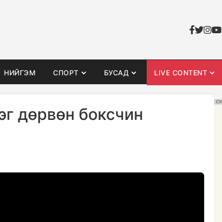
НИЙГЭМ
СПОРТ
БУСАД
LIVE CONTENT
СУ
г дөрвөн боксчин