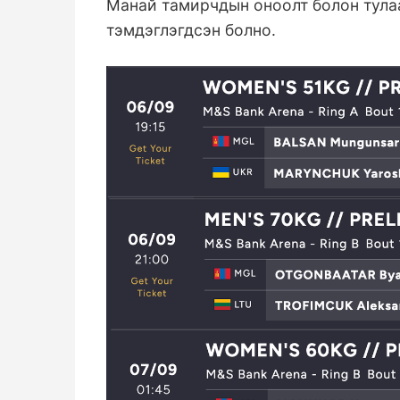
Манай тамирчдын оноолт болон тулаа
тэмдэглэгдсэн болно.