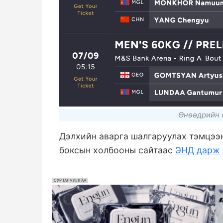
Өнөөдрийн 
Дэлхийн аварга шалгаруулах тэмцээ
боксын холбооны сайтаас
ЭНД дарж
СУРТАЛЧИЛГАА