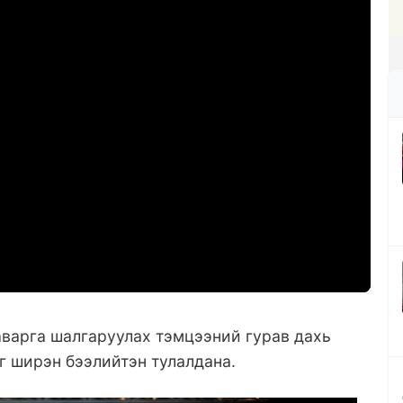
аварга шалгаруулах тэмцээний гурав дахь
г ширэн бээлийтэн тулалдана.