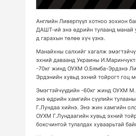
Английн Ливерпүүл хотноо зохион ба
ДАШТ-ий энэ өдрийн тулаанд манай 
д гарахын төлөө хүч үзнэ.
Манайхны салхийг хагалж эмэгтэйчү
эхний даваанд Украины И.Маринчукта
-70кг жинд ОУХМ О.Бямба-Эрдэнэ Ли
Эрдэнийн хувьд эхний тойрогт гоц 
Эмэгтэйчүүдийн -60кг жинд ОУХМ М.
энэ өдрийн хамгийн сүүлийн тулааны
Г.Лундаа хийнэ. Энэ жин хамгийн ол
ОУХМ Г.Лундаагийн хувьд эхний той
боксчинтой тулалдах хуваарьтай бай