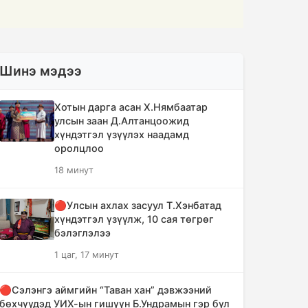
Шинэ мэдээ
Хотын дарга асан Х.Нямбаатар
улсын заан Д.Алтанцоожид
хүндэтгэл үзүүлэх наадамд
оролцлоо
18 минут
🔴Улсын ахлах засуул Т.Хэнбатад
хүндэтгэл үзүүлж, 10 сая төгрөг
бэлэглэлээ
1 цаг, 17 минут
🔴Сэлэнгэ аймгийн “Таван хан” дэвжээний
бөхчүүдэд УИХ-ын гишүүн Б.Ундрамын гэр бүл