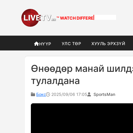
™ WATCH
DIFFERENT
УЛС ТӨР
ХУУЛЬ ЭРХЗҮЙ
НҮҮР
Өнөөдөр манай шилдэ
тулалдана
Бокс
2025/09/06 17:05
SportsMan