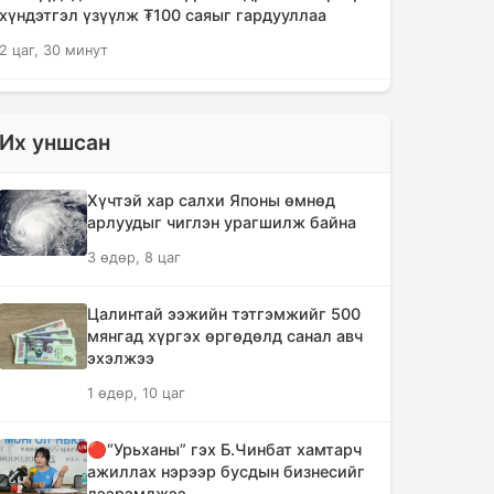
хүндэтгэл үзүүлж ₮100 саяыг гардууллаа
2 цаг, 30 минут
"Сэлэнгэ-2026" цэргийн хээрийн
сургууль амжилттай өндөрлөлөө
Их уншсан
4 цаг, 3 минут
Хүчтэй хар салхи Японы өмнөд
Хотын захын хорооллуудад бизнес
арлуудыг чиглэн урагшилж байна
эрхлэгчдээ дэмжих инкубатор
3 өдөр, 8 цаг
төвүүдийг байгуулна
4 цаг, 34 минут
Цалинтай ээжийн тэтгэмжийг 500
мянгад хүргэх өргөдөлд санал авч
Даян аварга цолны мялаалга
эхэлжээ
наадамд түрүүлсэн бөхийг 20 сая
1 өдөр, 10 цаг
төгрөгөөр байлна
7 цаг, 30 минут
🔴“Урьханы” гэх Б.Чинбат хамтарч
ажиллах нэрээр бусдын бизнесийг
🔴Н.Учрал: Засгийн газар
дээрэмджээ