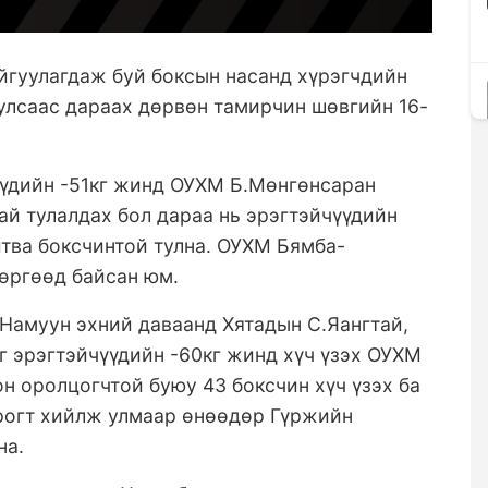
йгуулагдаж буй боксын насанд хүрэгчдийн
улсаас дараах дөрвөн тамирчин шөвгийн 16-
үдийн -51кг жинд ОУХМ Б.Мөнгөнсаран
й тулалдах бол дараа нь эрэгтэйчүүдийн
тва боксчинтой тулна. ОУХМ Бямба-
мөргөөд байсан юм.
Намуун эхний даваанд Хятадын С.Яангтай,
г эрэгтэйчүүдийн -60кг жинд хүч үзэх ОУХМ
он оролцогчтой буюу 43 боксчин хүч үзэх ба
рогт хийлж улмаар өнөөдөр Гүржийн
на.