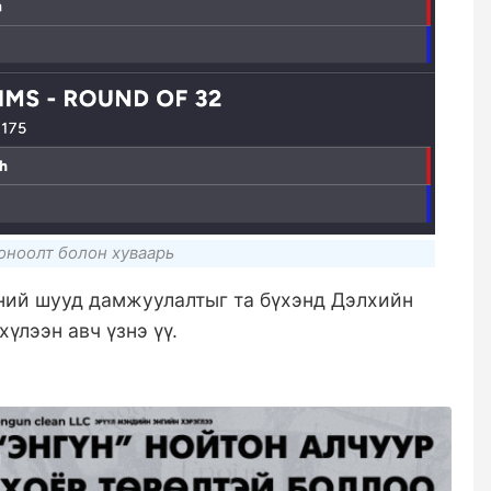
оноолт болон хуваарь
ний шууд дамжуулалтыг та бүхэнд Дэлхийн
хүлээн авч үзнэ үү.