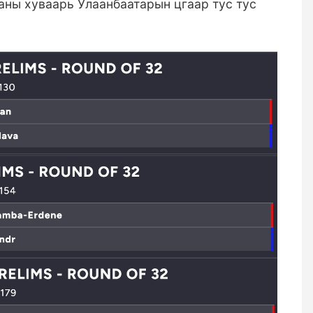
ны хуваарь Улаанбаатарын цгаар тус тус