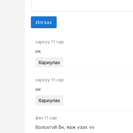
Илгээх
хархүү
11 сар
ок
Хариулах
хархүү
11 сар
ок
Хариулах
фен
11 сар
болохгvй бн, яаж vзэх vv