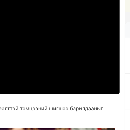
ээлттэй тэмцээний шигшээ барилдааныг