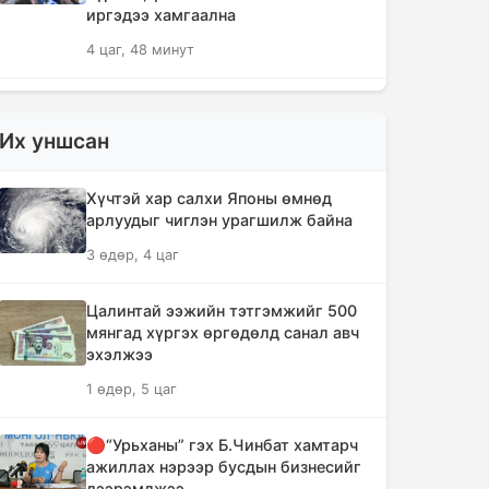
иргэдээ хамгаална
4 цаг, 48 минут
"Дельфин" хар салхи Японы өмнөд
арлуудыг дайрч ихээхэн хохирол
Их уншсан
учрууллаа
7 цаг, 33 минут
Хүчтэй хар салхи Японы өмнөд
арлуудыг чиглэн урагшилж байна
АНУ-ын Сенат Оросын эсрэг хориг
3 өдөр, 4 цаг
арга хэмжээ авах хуулийн төслийг
баталлаа
Цалинтай ээжийн тэтгэмжийг 500
8 цаг, 9 минут
мянгад хүргэх өргөдөлд санал авч
эхэлжээ
Сэлэнгэ аймагт 70 МВт-ын
1 өдөр, 5 цаг
Дулааны цахилгаан станцыг ирэх
сард ашиглалтад оруулна
🔴“Урьханы” гэх Б.Чинбат хамтарч
8 цаг, 21 минут
ажиллах нэрээр бусдын бизнесийг
дээрэмджээ