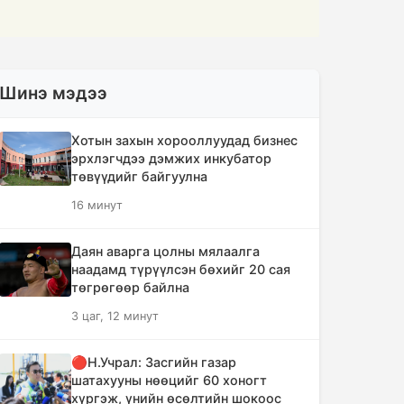
Шинэ мэдээ
Хотын захын хорооллуудад бизнес
эрхлэгчдээ дэмжих инкубатор
төвүүдийг байгуулна
16 минут
Даян аварга цолны мялаалга
наадамд түрүүлсэн бөхийг 20 сая
төгрөгөөр байлна
3 цаг, 12 минут
🔴Н.Учрал: Засгийн газар
шатахууны нөөцийг 60 хоногт
хүргэж, үнийн өсөлтийн шокоос