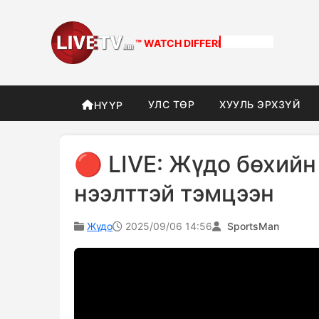
™ WATCH
DIFFERENT
УЛС ТӨР
ХУУЛЬ ЭРХЗҮЙ
НҮҮР
🔴 LIVE: Жүдо бөхийн
нээлттэй тэмцээн
Жүдо
2025/09/06 14:56
SportsMan