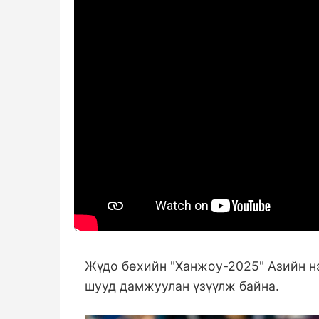
Жүдо бөхийн "Ханжоу-2025" Азийн н
шууд дамжуулан үзүүлж байна.