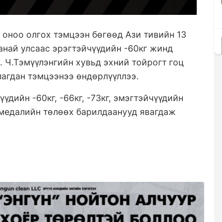
 оноо олгох тэмцээн бөгөөд Ази тивийн 13
анай улсаас эрэгтэйчүүдийн -60кг жинд
. Ч.Тэмүүлэнгийн хувьд эхний тойрогт гоц
агдан тэмцээнээ өндөрлүүллээ.
үдийн -60кг, -66кг, -73кг, эмэгтэйчүүдийн
йн медалийн төлөөх барилдаанууд явагдаж