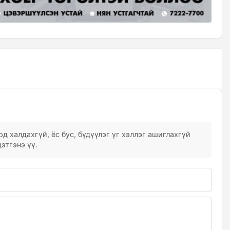
д халдахгүй, ёс бус, бүдүүлэг үг хэллэг ашиглахгүй
этгэнэ үү.