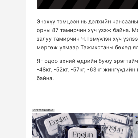
Энэхүү тэмцээн нь дэлхийн чансааны
орны 87 тамирчин хүч үзэж байна. М
залуу тамирчин Ч.Тэмүүлэн хүч үзлээ
мөргөж улмаар Тажикстаны бөхөд ял
Яг одоо эхний өдрийн буюу эрэгтэйчү
-48кг, -52кг, -57кг, -63кг жингүүди
байна.
СУРТАЛЧИЛГАА