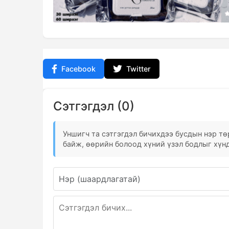
Facebook
Twitter
Сэтгэгдэл (0)
Уншигч та сэтгэгдэл бичихдээ бусдын нэр төр
байж, өөрийн болоод хүний үзэл бодлыг хүнд