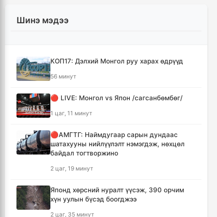
Шинэ мэдээ
КОП17: Дэлхий Монгол руу харах өдрүүд
56 минут
🔴 LIVE: Монгол vs Япон /сагсанбөмбөг/
1 цаг, 11 минут
🔴АМГТГ: Наймдугаар сарын дундаас
шатахууны нийлүүлэлт нэмэгдэж, нөхцөл
байдал тогтворжино
2 цаг, 19 минут
Японд хөрсний нуралт үүсэж, 390 орчим
хүн уулын бүсэд боогджээ
2 цаг, 35 минут