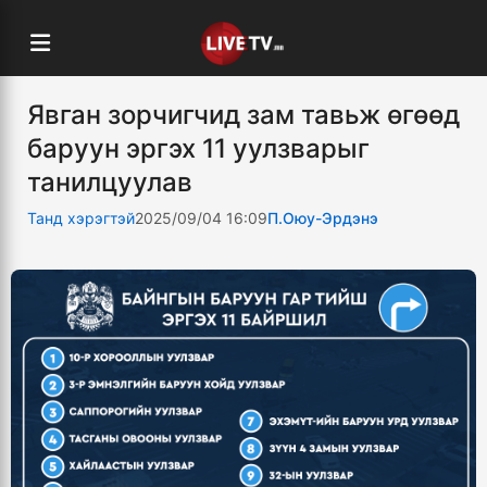
Явган зорчигчид зам тавьж өгөөд
баруун эргэх 11 уулзварыг
танилцуулав
Танд хэрэгтэй
2025/09/04 16:09
П.Оюу-Эрдэнэ