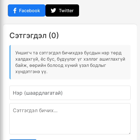
Facebook
Twitter
Сэтгэгдэл (0)
Уншигч та сэтгэгдэл бичихдээ бусдын нэр төрд
халдахгүй, ёс бус, бүдүүлэг үг хэллэг ашиглахгүй
байж, өөрийн болоод хүний үзэл бодлыг
хүндэтгэнэ үү.