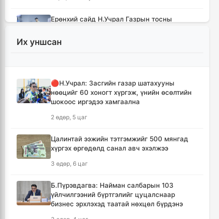
Ерөнхий сайд Н.Учрал Газрын тосны
үйлдвэрийн бүтээн байгуулалтыг
тасралтгүй үргэлжлүүлж, түүхий эдийн
Их уншсан
хангамжийг баталгаажуулах үүрэг өгөв
2 цаг, 59 минут
🔴Н.Учрал: Засгийн газар шатахууны
Энэ онд ерөнхий боловсролын
нөөцийг 60 хоногт хүргэж, үнийн өсөлтийн
сургуулиудын гүйцэтгэл 80.2 хувьтай
шокоос иргэдээ хамгаална
гарчээ
2 өдөр, 5 цаг
3 цаг, 15 минут
Цалинтай ээжийн тэтгэмжийг 500 мянгад
Зарим голууд үерийн аюултай түвшинг 30
хүргэх өргөдөлд санал авч эхэлжээ
см даван үерлэж байна
3 өдөр, 6 цаг
3 цаг, 34 минут
Б.Пүрэвдагва: Найман салбарын 103
“Сэлбэ ухаалаг хот” эдийн засгийн тусгай
үйлчилгээний бүртгэлийг цуцалснаар
бүс байгуулах тогтоолын төслийг
бизнес эрхлэхэд таатай нөхцөл бүрдэнэ
батлууллаа