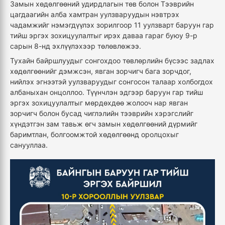
Замын хөдөлгөөний удирдлагын төв болон Тээврийн
цагдаагийн алба хамтран уулзваруудын нэвтрэх
чадамжийг нэмэгдүүлэх зорилгоор 11 уулзварт баруун гар
тийш эргэх зохицуулалтыг ирэх даваа гараг буюу 9-р
сарын 8-нд эхлүүлэхээр төлөвлөжээ.
Тухайн байршлуудыг сонгохдоо төвлөрлийн бүсээс задлах
хөдөлгөөнийг дэмжсэн, явган зорчигч бага зорчдог,
нийлэх эгнээтэй уулзваруудыг сонгосон талаар холбогдох
албаныхан онцоллоо. Түүнчлэн эдгээр баруун гар тийш
эргэх зохицуулалтыг мөрдөхдөө жолооч нар явган
зорчигч болон бусад чиглэлийн тээврийн хэрэгслийг
хүндэтгэн зам тавьж өгч замын хөдөлгөөний дүрмийг
баримтлан, болгоомжтой хөдөлгөөнд оролцохыг
санууллаа.