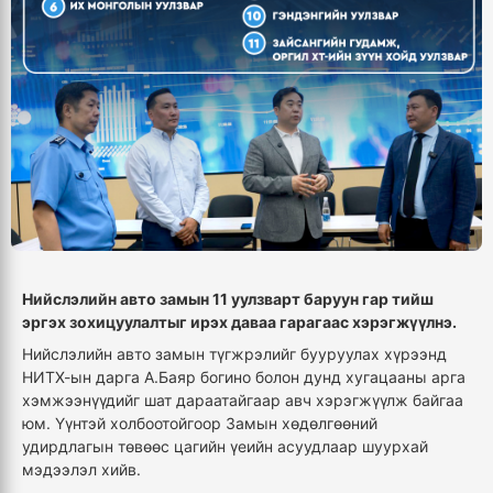
Нийслэлийн авто замын 11 уулзварт баруун гар тийш
эргэх зохицуулалтыг ирэх даваа гарагаас хэрэгжүүлнэ.
Нийслэлийн авто замын түгжрэлийг бууруулах хүрээнд
НИТХ-ын дарга А.Баяр богино болон дунд хугацааны арга
хэмжээнүүдийг шат дараатайгаар авч хэрэгжүүлж байгаа
юм. Үүнтэй холбоотойгоор Замын хөдөлгөөний
удирдлагын төвөөс цагийн үеийн асуудлаар шуурхай
мэдээлэл хийв.