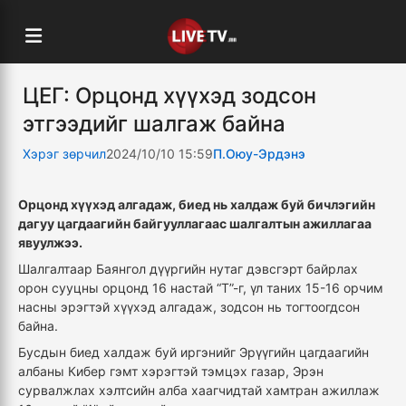
ЦЕГ: Орцонд хүүхэд зодсон
этгээдийг шалгаж байна
Хэрэг зөрчил
2024/10/10 15:59
П.Оюу-Эрдэнэ
Орцонд хүүхэд алгадаж, биед нь халдаж буй бичлэгийн
дагуу цагдаагийн байгууллагаас шалгалтын ажиллагаа
явуулжээ.
Шалгалтаар Баянгол дүүргийн нутаг дэвсгэрт байрлах
орон сууцны орцонд 16 настай “Т”-г, үл таних 15-16 орчим
насны эрэгтэй хүүхэд алгадаж, зодсон нь тогтоогдсон
байна.
Бусдын биед халдаж буй иргэнийг Эрүүгийн цагдаагийн
албаны Кибер гэмт хэрэгтэй тэмцэх газар, Эрэн
сурвалжлах хэлтсийн алба хаагчидтай хамтран ажиллаж