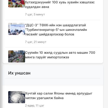
бүтээгдэхүүнийг 100 хувь хувийн хэвшлээс
худалдан авна
7 цаг, 5 минут
"ДЦС-3” ТӨХК-ийн нэн шаардлагатай
“Турбингенератор-5”-ын шинэчлэлийн
төсвийг шийдвэрлэхээр болов
7 цаг, 21 минут
Сүүлийн 10 жилд суудлын авто машин 700
мянга гаруйг импортолжээ
7 цаг, 25 минут
Их уншсан
Монгол Улсын гадаад валютын нөөц анх
удаа 7.9 тэрбум ам.долларт хүрлээ
7 цаг, 31 минут
Хүчтэй хар салхи Японы өмнөд арлуудыг
чиглэн урагшилж байна
Өмнөд Солонгост хэт халууны улмаас амиа
алдсан хүний тоо 23-т хүржээ
2 өдөр, 11 цаг