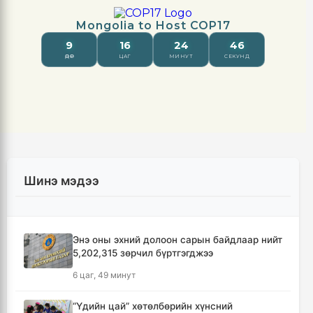
Шинэ мэдээ
Энэ оны эхний долоон сарын байдлаар нийт
5,202,315 зөрчил бүртгэгджээ
6 цаг, 49 минут
“Үдийн цай” хөтөлбөрийн хүнсний