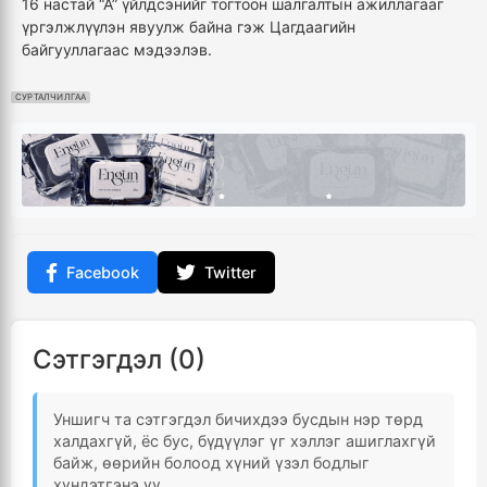
16 настай “А” үйлдсэнийг тогтоон шалгалтын ажиллагааг
үргэлжлүүлэн явуулж байна гэж Цагдаагийн
байгууллагаас мэдээлэв.
СУРТАЛЧИЛГАА
Facebook
Twitter
Сэтгэгдэл (0)
Уншигч та сэтгэгдэл бичихдээ бусдын нэр төрд
халдахгүй, ёс бус, бүдүүлэг үг хэллэг ашиглахгүй
байж, өөрийн болоод хүний үзэл бодлыг
хүндэтгэнэ үү.