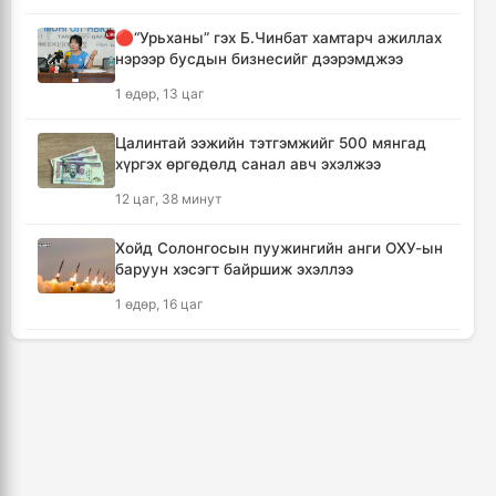
7 цаг, 40 минут
🔴“Урьханы” гэх Б.Чинбат хамтарч ажиллах
нэрээр бусдын бизнесийг дээрэмджээ
Шатахуун дамлан борлуулсан хоёр
зөрчлийг илрүүлэн шалгаж байна
1 өдөр, 13 цаг
8 цаг, 6 минут
Цалинтай ээжийн тэтгэмжийг 500 мянгад
хүргэх өргөдөлд санал авч эхэлжээ
Дональд Трамп АНУ-д төрсөн хүүхдэд
иргэншил олгохыг хязгаарлах шийдвэр
12 цаг, 38 минут
гаргав
8 цаг, 51 минут
Хойд Солонгосын пуужингийн анги ОХУ-ын
баруун хэсэгт байршиж эхэллээ
Тайландын Дебсирин Нонтхабури
1 өдөр, 16 цаг
сургуульд зэвсэгт халдлага гарч есөн хүн
амиа алдлаа
КОП17 хурлын үеэр таван дүүргийн 73
9 цаг, 46 минут
цэцэрлэг, 60 сургуульд зохицуулалт хийнэ
3 өдөр, 8 цаг
Япон улс Кумамото мужийн усны
хангамжийг наймдугаар сарын эцэс гэхэд
ТАНИЛЦ: Наймдугаар сард олгох нийгмийн
бүрэн сэргээнэ
халамжийн тэтгэвэр, тэтгэмж, хөнгөлөлт,
10 цаг, 26 минут