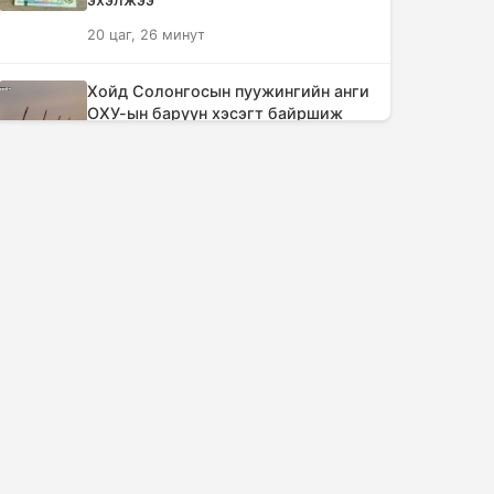
20 цаг, 26 минут
Шатахуун дамлан борлуулсан хоёр
зөрчлийг илрүүлэн шалгаж байна
Хойд Солонгосын пуужингийн анги
15 цаг, 53 минут
ОХУ-ын баруун хэсэгт байршиж
эхэллээ
Дональд Трамп АНУ-д төрсөн
1 өдөр, 23 цаг
хүүхдэд иргэншил олгохыг
хязгаарлах шийдвэр гаргав
КОП17 хурлын үеэр таван дүүргийн
16 цаг, 38 минут
73 цэцэрлэг, 60 сургуульд
зохицуулалт хийнэ
Тайландын Дебсирин Нонтхабури
3 өдөр, 16 цаг
сургуульд зэвсэгт халдлага гарч
есөн хүн амиа алдлаа
ТАНИЛЦ: Наймдугаар сард олгох
17 цаг, 34 минут
нийгмийн халамжийн тэтгэвэр,
тэтгэмж, хөнгөлөлт, тусламжийн
Япон улс Кумамото мужийн усны
хуваарь
хангамжийг наймдугаар сарын
3 өдөр, 21 цаг
эцэс гэхэд бүрэн сэргээнэ