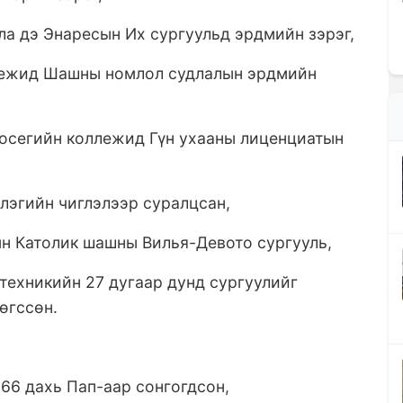
ла дэ Энаресын Их сургуульд эрдмийн зэрэг,
ллежид Шашны номлол судлалын эрдмийн
Хосегийн коллежид Гүн ухааны лиценциатын
лэгийн чиглэлээр суралцсан,
ын Католик шашны Вилья-Девото сургууль,
техникийн 27 дугаар дунд сургуулийг
өгссөн.
266 дахь Пап-аар сонгогдсон,