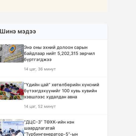
Шинэ мэдээ
Энэ оны эхний долоон сарын
байдлаар нийт 5,202,315 зөрчил
бүртгэгджээ
14 цаг, 36 минут
“Үдийн цай” хөтөлбөрийн хүнсний
бүтээгдэхүүнийг 100 хувь хувийн
хэвшлээс худалдан авна
14 цаг, 52 минут
"ДЦС-3” ТӨХК-ийн нэн
шаардлагатай
“Турбингенератор-5”-ын