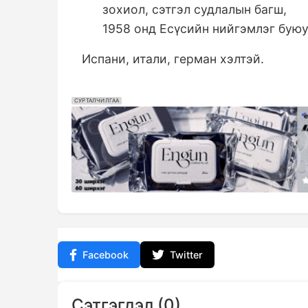
зохиол, сэтгэл судлалын багш,
1958 онд Есүсийн нийгэмлэг буюу
Испани, итали, герман хэлтэй.
СУРТАЛЧИЛГАА
Facebook
Twitter
Сэтгэгдэл (0)