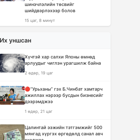
шинэчлэлийн төсвийг
шийдвэрлэхээр болов
15 цаг, 8 минут
Сүүлийн 10 жилд суудлын авто
Их уншсан
машин 700 мянга гаруйг
импортолжээ
Хүчтэй хар салхи Японы өмнөд
15 цаг, 12 минут
арлуудыг чиглэн урагшилж байна
2 өдөр, 19 цаг
Монгол Улсын гадаад валютын
нөөц анх удаа 7.9 тэрбум
ам.долларт хүрлээ
🔴“Урьханы” гэх Б.Чинбат хамтарч
ажиллах нэрээр бусдын бизнесийг
15 цаг, 19 минут
дээрэмджээ
1 өдөр, 21 цаг
Өмнөд Солонгост хэт халууны
улмаас амиа алдсан хүний тоо 23-т
хүржээ
Цалинтай ээжийн тэтгэмжийг 500
мянгад хүргэх өргөдөлд санал авч
15 цаг, 28 минут
эхэлжээ