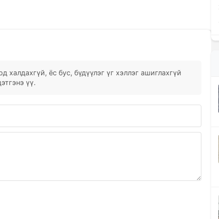
д халдахгүй, ёс бус, бүдүүлэг үг хэллэг ашиглахгүй
этгэнэ үү.