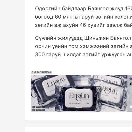
Одоогийн байдлаар Баянгол жөүд 160
бөгөөд 60 мянга гаруй зөгийн колон
зөгийн аж ахуйн 46 хувийг эзэлж ба
Сүүлийн жилүүдэд Шиньжян Баянгол 
орчин үеийн том хэмжээний зөгийн 
300 гаруй шилдэг зөгийг үржүүлэн а
СУРТАЛЧИЛГАА