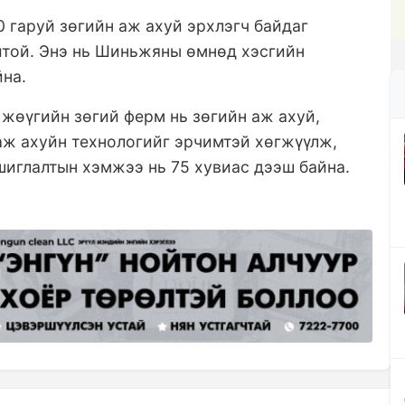
 гаруй зөгийн аж ахуй эрхлэгч байдаг
итой. Энэ нь Шиньжяны өмнөд хэсгийн
йна.
жөүгийн зөгий ферм нь зөгийн аж ахуй,
аж ахуйн технологийг эрчимтэй хөгжүүлж,
шиглалтын хэмжээ нь 75 хувиас дээш байна.