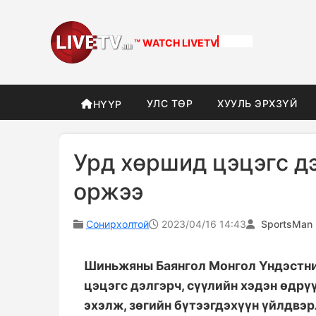
™ WATCH
LIVETV
УЛС ТӨР
ХУУЛЬ ЭРХЗҮЙ
НҮҮР
Урд хөршид цэцэгс д
оржээ
Сонирхолтой
2023/04/16 14:43
SportsMan
Шиньжяны Баянгол Монгол Үндэстни
цэцэгс дэлгэрч, сүүлийн хэдэн өдрү
эхэлж, зөгийн бүтээгдэхүүн үйлдвэ