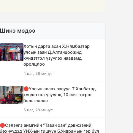
Шинэ мэдээ
Хотын дарга асан Х.Нямбаатар
улсын заан Д.Алтанцоожид
хүндэтгэл үзүүлэх наадамд
оролцлоо
4 цаг, 28 минут
🔴Улсын ахлах засуул Т.Хэнбатад
хүндэтгэл үзүүлж, 10 сая төгрөг
бэлэглэлээ
5 цаг, 28 минут
🔴Сэлэнгэ аймгийн “Таван хан” дэвжээний
бөхчүүдэд УИХ-ын гишүүн Б.Ундрамын гэр бүл