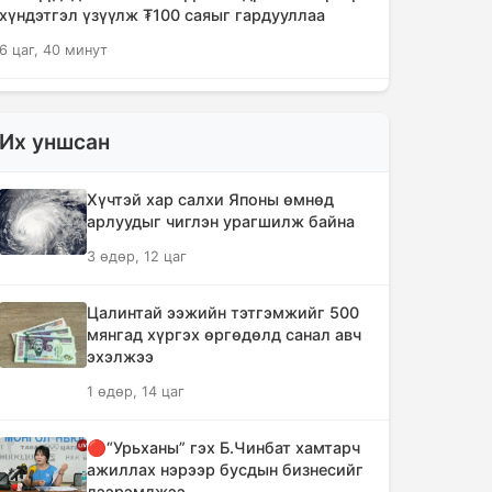
хүндэтгэл үзүүлж ₮100 саяыг гардууллаа
6 цаг, 40 минут
"Сэлэнгэ-2026" цэргийн хээрийн
сургууль амжилттай өндөрлөлөө
Их уншсан
8 цаг, 13 минут
Хүчтэй хар салхи Японы өмнөд
Хотын захын хорооллуудад бизнес
арлуудыг чиглэн урагшилж байна
эрхлэгчдээ дэмжих инкубатор
3 өдөр, 12 цаг
төвүүдийг байгуулна
8 цаг, 45 минут
Цалинтай ээжийн тэтгэмжийг 500
мянгад хүргэх өргөдөлд санал авч
Даян аварга цолны мялаалга
эхэлжээ
наадамд түрүүлсэн бөхийг 20 сая
1 өдөр, 14 цаг
төгрөгөөр байлна
11 цаг, 40 минут
🔴“Урьханы” гэх Б.Чинбат хамтарч
ажиллах нэрээр бусдын бизнесийг
🔴Н.Учрал: Засгийн газар
дээрэмджээ