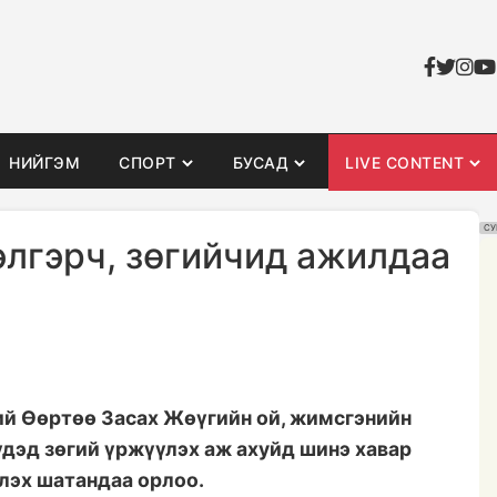
НИЙГЭМ
СПОРТ
БУСАД
LIVE CONTENT
СУ
элгэрч, зөгийчид ажилдаа
й Өөртөө Засах Жөүгийн ой, жимсгэнийн
үдэд зөгий үржүүлэх аж ахуйд шинэ хавар
рлэх шатандаа орлоо.