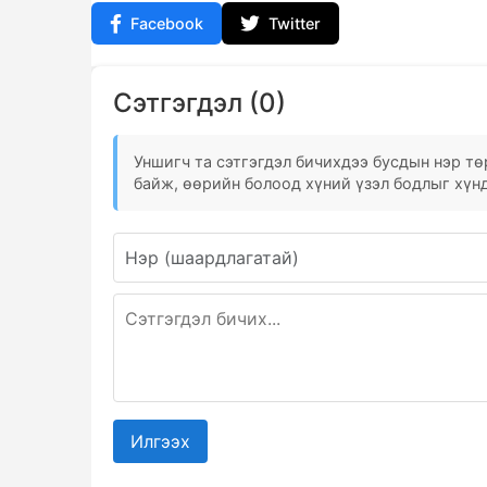
Facebook
Twitter
Сэтгэгдэл (0)
Уншигч та сэтгэгдэл бичихдээ бусдын нэр төр
байж, өөрийн болоод хүний үзэл бодлыг хүнд
Илгээх