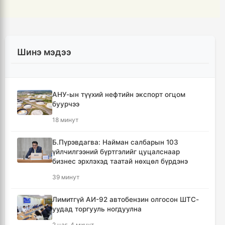
Шинэ мэдээ
АНУ-ын түүхий нефтийн экспорт огцом
буурчээ
18 минут
Б.Пүрэвдагва: Найман салбарын 103
үйлчилгээний бүртгэлийг цуцалснаар
бизнес эрхлэхэд таатай нөхцөл бүрдэнэ
39 минут
Лимитгүй АИ-92 автобензин олгосон ШТС-
уудад торгууль ногдуулна
2 цаг, 4 минут