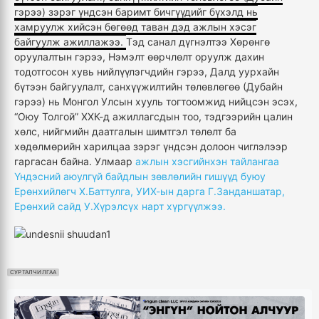
гэрээ) зэрэг үндсэн баримт бичгүүдийг бүхэлд нь
хамруулж хийсэн бөгөөд таван дэд ажлын хэсэг
байгуулж ажиллажээ.
Тэд санал дүгнэлтээ Хөрөнгө
оруулалтын гэрээ, Нэмэлт өөрчлөлт оруулж дахин
тодотгосон хувь нийлүүлэгчдийн гэрээ, Далд уурхайн
бүтээн байгуулалт, санхүүжилтийн төлөвлөгөө (Дубайн
гэрээ) нь Монгол Улсын хууль тогтоомжид нийцсэн эсэх,
“Оюу Толгой” ХХК-д ажиллагсдын тоо, тэдгээрийн цалин
хөлс, нийгмийн даатгалын шимтгэл төлөлт ба
хөдөлмөрийн харилцаа зэрэг үндсэн долоон чиглэлээр
гаргасан байна. Улмаар
ажлын хэсгийнхэн тайлангаа
Үндэсний аюулгүй байдлын зөвлөлийн гишүүд буюу
Ерөнхийлөгч Х.Баттулга, УИХ-ын дарга Г.Занданшатар,
Ерөнхий сайд У.Хүрэлсүх нарт хүргүүлжээ.
СУРТАЛЧИЛГАА