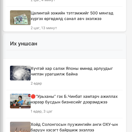
Цалинтай ээжийн тэтгэмжийг 500 мянгад
хүргэх өргөдөлд санал авч эхэлжээ
2 цаг, 13 минут
Мотоцикильтой эмэгтэйг зориудаар
Их уншсан
мөргөсөн жолоочийг ажлаас нь чөлөөлжээ
3 цаг
Хүчтэй хар салхи Японы өмнөд арлуудыг
🔴Торгоны замын цуваа 6.000 гаруй
чиглэн урагшилж байна
километр замыг туулж Монгол Улсад
хүрэлцэн ирлээ
2 өдөр
3 цаг, 42 минут
🔴“Урьханы” гэх Б.Чинбат хамтарч ажиллах
нэрээр бусдын бизнесийг дээрэмджээ
Тайландад хөлбөмбөгийн тэмцээний үеэр
аянга бууж нэг тамирчин амиа алджээ
1 өдөр, 3 цаг
5 цаг, 47 минут
Хойд Солонгосын пуужингийн анги ОХУ-ын
баруун хэсэгт байршиж эхэллээ
"Дельфин" хар салхи Японыг чиглэн