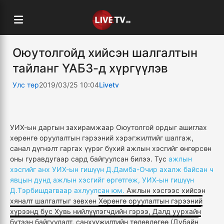
Оюутолгойд хийсэн шалгалтын
тайланг ҮАБЗ-д хүргүүлэв
Улс төр
2019/03/25 10:04
Livetv
УИХ-ын даргын захирамжаар Оюутолгой ордыг ашиглах
хөрөнгө оруулалтын гэрээний хэрэгжилтийг шалгаж,
санал дүгнэлт гаргах үүрэг бүхий ажлын хэсгийг өнгөрсөн
оны гуравдугаар сард байгуулсан билээ. Тус
ажлын
хэсгийг анх УИХ-ын гишүүн Д.Дамба-Очир ахалж байсан ч
явцын дунд ажлын хэсгийг өргөтгөж, УИХ-ын гишүүн
Д.Тэрбишдагваар ахлуулсан юм.
Ажлын хэсгээс хийсэн
хяналт шалгалтыг зөвхөн
Хөрөнгө оруулалтын гэрээний
хүрээнд бус Хувь нийлүүлэгчдийн гэрээ, Далд уурхайн
бүтээн байгуулалт, санхүүжилтийн төлөвлөгөө (Дубайн