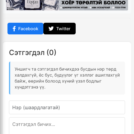
Facebook
Twitter
Сэтгэгдэл (0)
Уншигч та сэтгэгдэл бичихдээ бусдын нэр төрд
халдахгүй, ёс бус, бүдүүлэг үг хэллэг ашиглахгүй
байж, өөрийн болоод хүний үзэл бодлыг
хүндэтгэнэ үү.