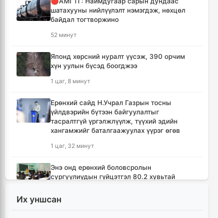
🔴АМГТГ: Наймдугаар сарын дундаас
шатахууны нийлүүлэлт нэмэгдэж, нөхцөл
байдал тогтворжино
52 минут
Японд хөрсний нуралт үүсэж, 390 орчим
хүн уулын бүсэд боогджээ
1 цаг, 8 минут
Ерөнхий сайд Н.Учрал Газрын тосны
үйлдвэрийн бүтээн байгуулалтыг
тасралтгүй үргэлжлүүлж, түүхий эдийн
хангамжийг баталгаажуулах үүрэг өгөв
1 цаг, 32 минут
Энэ онд ерөнхий боловсролын
сургуулиудын гүйцэтгэл 80.2 хувьтай
гарчээ
Их уншсан
1 цаг, 48 минут