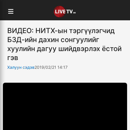
ВИДЕО: НИТХ-ын тэргүүлэгчид
БЗД-ийн дахин сонгуулийг
хуулийн дагуу шийдвэрлэх ёстой
гэв
Халуун сэдэв
2019/02/21 14:17