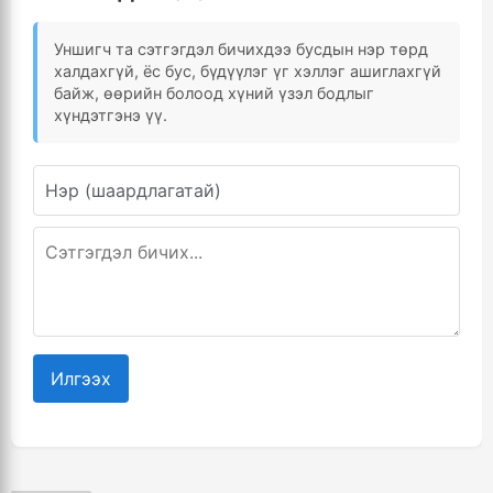
Уншигч та сэтгэгдэл бичихдээ бусдын нэр төрд
халдахгүй, ёс бус, бүдүүлэг үг хэллэг ашиглахгүй
байж, өөрийн болоод хүний үзэл бодлыг
хүндэтгэнэ үү.
Илгээх