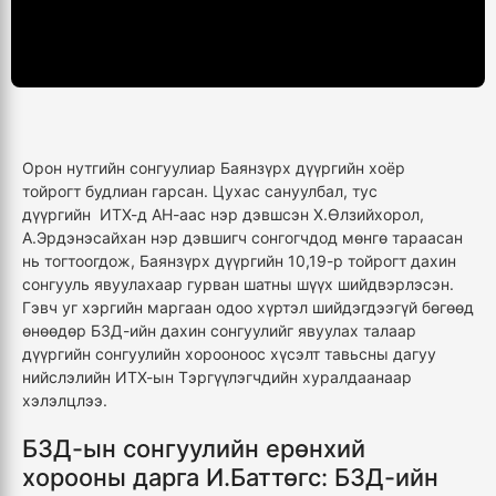
Орон нутгийн сонгуулиар Баянзүрх дүүргийн хоёр
тойрогт будлиан гарсан. Цухас сануулбал, тус
дүүргийн ИТХ-д АН-аас нэр дэвшсэн Х.Өлзийхорол,
А.Эрдэнэсайхан нэр дэвшигч сонгогчдод мөнгө тараасан
нь тогтоогдож, Баянзүрх дүүргийн 10,19-р тойрогт дахин
сонгууль явуулахаар гурван шатны шүүх шийдвэрлэсэн.
Гэвч уг хэргийн маргаан одоо хүртэл шийдэгдээгүй бөгөөд
өнөөдөр БЗД-ийн дахин сонгуулийг явуулах талаар
дүүргийн сонгуулийн хорооноос хүсэлт тавьсны дагуу
нийслэлийн ИТХ-ын Тэргүүлэгчдийн хуралдаанаар
хэлэлцлээ.
БЗД-ын сонгуулийн ерөнхий
хорооны дарга И.Баттөгс: БЗД-ийн