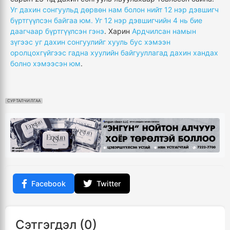
Уг дахин сонгуульд дөрвөн нам болон нийт 12 нэр дэвшигч
бүртгүүлсэн байгаа юм. Уг 12 нэр дэвшигчийн 4 нь бие
даагчаар бүртгүүлсэн гэнэ
. Харин
Ардчилсан намын
зүгээс уг дахин сонгуулийг хууль бус хэмээн
оролцохгүйгээс гадна хуулийн байгууллагад дахин хандах
болно хэмээсэн юм
.
СУРТАЛЧИЛГАА
Facebook
Twitter
Сэтгэгдэл (0)