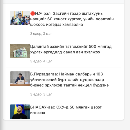
Зарим голууд үерийн аюултай түвшинг 30
см даван үерлэж байна
🔴Н.Учрал: Засгийн газар шатахууны
2 цаг, 7 минут
нөөцийг 60 хоногт хүргэж, үнийн өсөлтийн
шокоос иргэдээ хамгаална
“Сэлбэ ухаалаг хот” эдийн засгийн тусгай
2 өдөр, 3 цаг
бүс байгуулах тогтоолын төслийг
батлууллаа
Цалинтай ээжийн тэтгэмжийг 500 мянгад
2 цаг, 24 минут
хүргэх өргөдөлд санал авч эхэлжээ
3 өдөр, 4 цаг
“Дэлхийн адууны өдөр”-ийн уралдаанд
уясан хүлэг нь түрүүлж, айрагдсан уяачдыг
Б.Пүрэвдагва: Найман салбарын 103
шагналаа
үйлчилгээний бүртгэлийг цуцалснаар
2 цаг, 47 минут
бизнес эрхлэхэд таатай нөхцөл бүрдэнэ
3 өдөр, 3 цаг
"Хархорум 360°" хөгжмийн фестиваль
Хүннүгийн үеэс хойших түүхээр "аялуулна"
БНАСАУ-аас ОХУ-д 50 мянган цэрэг
3 цаг, 10 минут
илгээнэ
1 өдөр, 2 цаг
Байгаль эхийн хилэн