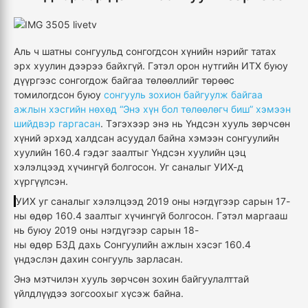
Аль ч шатны сонгуульд сонгогдсон хүнийн нэрийг татах
эрх хуулин дээрээ байхгүй. Гэтэл орон нутгийн ИТХ буюу
дүүргээс сонгогдож байгаа төлөөллийг төрөөс
томилогдсон буюу
сонгууль зохион байгуулж байгаа
ажлын хэсгийн нөхөд “Энэ хүн бол төлөөлөгч биш” хэмээн
шийдвэр гаргасан
. Тэгэхээр энэ нь Үндсэн хууль зөрчсөн
хүний эрхэд халдсан асуудал байна хэмээн сонгуулийн
хуулийн 160.4 гэдэг заалтыг Үндсэн хуулийн цэц
хэлэлцээд хүчингүй болгосон. Уг саналыг УИХ-д
хүргүүлсэн.
УИХ уг саналыг хэлэлцээд 2019 оны нэгдүгээр сарын 17-
ны өдөр 160.4 заалтыг хүчингүй болгосон. Гэтэл маргааш
нь буюу 2019 оны нэгдүгээр сарын 18-
ны өдөр БЗД дахь Сонгуулийн ажлын хэсэг 160.4
үндэслэн дахин сонгууль зарласан.
Энэ мэтчилэн хууль зөрчсөн зохин байгуулалттай
үйлдлүүдээ зогсоохыг хүсэж байна.