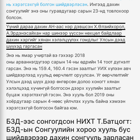
нь хэрэгсэхгүй болгон шийдвэрлэсэн
. Ингээд дахин
сонгуулийг энэ оны гуравдугаар сарын 23-нд товлохоор
болсон.
Үүний дараа дахин АН-аас нэр дэвшсэн Х.Өлзийхорол,
А.Эрдэнэсайхан нар шинээр үүссэн нөхцөл байдлаар
дахин хэргийг хянан хэлэлцүүлэх гомдлыг Улсын дээд
шүүхэд гаргасан
Энэ нь ямар учиртай вэ гэхээр 2018
оны арваннэгдүгээр сарын 14-ны өдрийн 14 тоот дүгнэлт
гарсан. Энэ нь 159.4, 160.4 гэсэн заалтыг УИХ хүлээн авч
шийдвэрлээд хуульд өөрчлөлт оруулсан. Уг өөрчлөлтийг
Улсын дээд шүүх дээр өнгөрсөн долоо хоногт хянан
хэлэлцээд хүчингүй болгосон дээрх хуулийн заалтыг
буцаж хэрэглэхгүй гэсэн. Энэ хууль бол 2019 оны
хоёрдугаар сарын 4-нөөс үйлчлэх хууль байна хэмээн
хэрэгсэхгүй болгосон байгаа юм.
БЗД-ээс сонгогдсон НИХТ Т.Батцогт:
БЗД-ын Сонгуулийн хороо хууль бус
шийдвэрээр дахин сонгууль зарласан