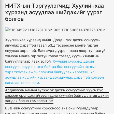
НИТХ-ын Тэргүүлэгчид: Хуулийнхаа
хүрээнд асуудлаа шийдэхийг үүрэг
болгов
Хуулийнхаа хүрээнд шийд. Дээд шүүх дахин сонгууль
явуулах хэрэгтэй гэвэл БЗД төсвөөсөө мөнгө гарган
явуулах хэрэгтэй. Баянзүрх дүүрэг төсөв дээр тусгаагүй
хэмээн мөнгө гаргахгүй гэвэл тэгээд хууль хяналтын
байгууллагаар явах ёстой.
Хуулийн хүрээнд дахин
сонгууль явуулах гэж байгаа бол сонгуулийн ажлыг
хэрэгжүүлэх ажлыг зохион байгуулах хэрэгтэй. Уг
асуудлаа хуулийн хүрээнд зохицуулах хэрэгтэй хэмээн
саналаа хэлсэн юм
.
Ардчилсан намын зүгээс уг дахин сонгуулийг хууль бус
хэмээн оролцохгүйгээс гадна хуулийн байгууллагад дахин
хандах болно хэмээсэн юм
БЗД-ийн сонгуулийн хорооноос энэ оны гуравдугаар
сарын 23-нд дахин сонгууль явуулахаар товлосон байна.