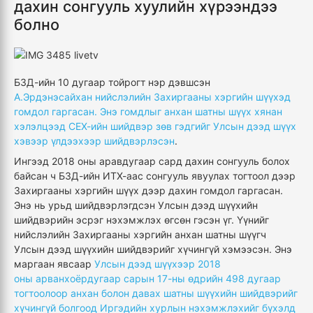
дахин сонгууль хуулийн хүрээндээ
болно
БЗД-ийн 10 дугаар тойрогт нэр дэвшсэн
А.Эрдэнэсайхан нийслэлийн Захиргааны хэргийн шүүхэд
гомдол гаргасан. Энэ гомдлыг анхан шатны шүүх хянан
хэлэлцээд СЕХ-ийн шийдвэр зөв гэдгийг Улсын дээд шүүх
хэвээр үлдээхээр шийдвэрлэсэн
.
Ингээд 2018 оны аравдугаар сард дахин сонгууль болох
байсан ч БЗД-ийн ИТХ-аас сонгууль явуулах тогтоол дээр
Захиргааны хэргийн шүүх дээр дахин гомдол гаргасан.
Энэ нь урьд шийдвэрлэгдсэн Улсын дээд шүүхийн
шийдвэрийн эсрэг нэхэмжлэх өгсөн гэсэн үг. Үүнийг
нийслэлийн Захиргааны хэргийн анхан шатны шүүгч
Улсын дээд шүүхийн шийдвэрийг хүчингүй хэмээсэн. Энэ
маргаан явсаар
Улсын дээд шүүхээр 2018
оны арванхоёрдугаар сарын 17-ны өдрийн 498 дугаар
тогтоолоор анхан болон давах шатны шүүхийн шийдвэрийг
хүчингүй болгоод Иргэдийн хурлын нэхэмжлэхийг бүхэлд