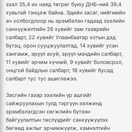
зээл 35,4 их наяд төгрөг буюу ДНБ-ний 39,4
хувьтай тэнцэж байна. Эдийн засаг, нийгмийн
ач холбогдлоор нь эрэмбэлэн гадаад зээлийн
санхүүжилтийн 26 хувийг зам тээврийн
салбарт, 22 хувийг Улаанбаатар хотын дэд
бүтэц, орон сууцжуулалтад, 14 хувийг усан
хангамж, эрүүл ахуй, эрүүл мэндийн салбарт,
11 хувийг эрчим хүчний, 9 хувийг боловсрол,
онцгой байдлын салбарт, 18 хувийг бусад
салбарт тус тус ашиглажээ.
Засгийн газар зээлийн үр ашгийг
сайжруулахын тулд тэргүүн ээлжинд
эрэмбэлэгдсэн хөгжлийн бүтээн
байгуулалтын төслүүдийг санхүүжүүлэх
бөгөөд ажлыг эрчимжүүлж, хэмнэлтийн