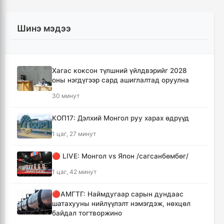
Шинэ мэдээ
Хагас коксон түлшний үйлдвэрийг 2028
оны нэгдүгээр сард ашиглалтад оруулна
30 минут
КОП17: Дэлхий Монгол руу харах өдрүүд
1 цаг, 27 минут
🔴 LIVE: Монгол vs Япон /сагсанбөмбөг/
1 цаг, 42 минут
🔴АМГТГ: Наймдугаар сарын дундаас
шатахууны нийлүүлэлт нэмэгдэж, нөхцөл
байдал тогтворжино