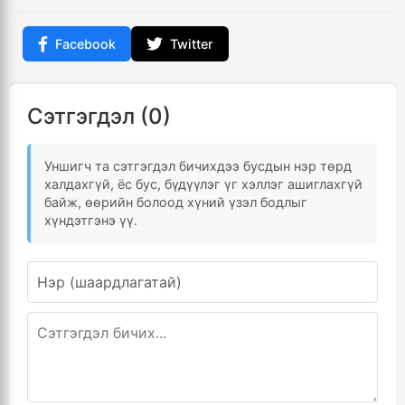
Facebook
Twitter
Сэтгэгдэл (0)
Уншигч та сэтгэгдэл бичихдээ бусдын нэр төрд
халдахгүй, ёс бус, бүдүүлэг үг хэллэг ашиглахгүй
байж, өөрийн болоод хүний үзэл бодлыг
хүндэтгэнэ үү.