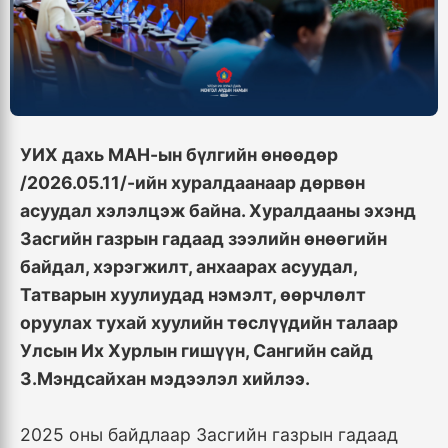
УИХ дахь МАН-ын бүлгийн өнөөдөр
/2026.05.11/-ийн хуралдаанаар дөрвөн
асуудал хэлэлцэж байна. Хуралдааны эхэнд
Засгийн газрын гадаад зээлийн өнөөгийн
байдал, хэрэгжилт, анхаарах асуудал,
Татварын хуулиудад нэмэлт, өөрчлөлт
оруулах тухай хуулийн төслүүдийн талаар
Улсын Их Хурлын гишүүн, Сангийн сайд
З.Мэндсайхан мэдээлэл хийлээ.
2025 оны байдлаар Засгийн газрын гадаад