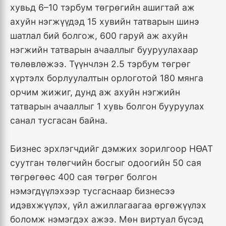
хувьд 6–10 тэрбум төгрөгийн ашигтай аж
ахуйн нэгжүүдэд 15 хувийн татварын шинэ
шатлал бий болгож, 600 гаруй аж ахуйн
нэгжийн татварын ачааллыг бууруулахаар
төлөвлөжээ. Түүнчлэн 2.5 тэрбум төгрөг
хүртэлх борлуулалтын орлоготой 180 мянга
орчим жижиг, дунд аж ахуйн нэгжийн
татварын ачааллыг 1 хувь болгон бууруулах
санал тусгасан байна.
Бизнес эрхлэгчдийг дэмжих зорилгоор НӨАТ
суутган төлөгчийн босгыг одоогийн 50 сая
төгрөгөөс 400 сая төгрөг болгон
нэмэгдүүлэхээр тусгаснаар бизнесээ
идэвхжүүлэх, үйл ажиллагаагаа өргөжүүлэх
боломж нэмэгдэх ажээ. Мөн виртуал бүсэд