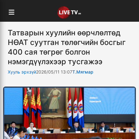
Татварын хуулийн өөрчлөлтөд
НӨАТ суутган төлөгчийн босгыг
400 сая төгрөг болгон
нэмэгдүүлэхээр тусгажээ
Хууль эрхзүй
2026/05/11 13:07
Т.Мягмар