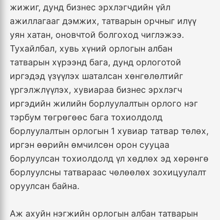
жижиг, дунд бизнес эрхлэгчдийн үйл
ажиллагааг дэмжих, татварын орчныг илүү
уян хатан, оновчтой болгоход чиглэжээ.
Тухайлбал, хувь хүний орлогын албан
татварын хүрээнд бага, дунд орлоготой
иргэдэд үзүүлэх шаталсан хөнгөлөлтийг
үргэлжлүүлэх, хувиараа бизнес эрхлэгч
иргэдийн жилийн борлуулалтын орлого нэг
тэрбум төгрөгөөс бага тохиолдолд
борлуулалтын орлогын 1 хувиар татвар төлөх,
иргэн өөрийн өмчилсөн орон сууцаа
борлуулсан тохиолдолд үл хөдлөх эд хөрөнгө
борлуулсны татвараас чөлөөлөх зохицуулалт
оруулсан байна.
Аж ахуйн нэгжийн орлогын албан татварын