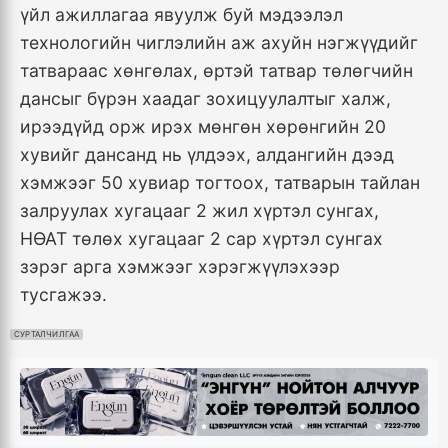
үйл ажиллагаа явуулж буй мэдээлэл
технологийн чиглэлийн аж ахуйн нэгжүүдийг
татвараас хөнгөлах, өртэй татвар төлөгчийн
дансыг бүрэн хаадаг зохицуулалтыг халж,
ирээдүйд орж ирэх мөнгөн хөрөнгийн 20
хувийг дансанд нь үлдээх, алдангийн дээд
хэмжээг 50 хувиар тогтоох, татварын тайлан
залруулах хугацааг 2 жил хүртэл сунгах,
НӨАТ төлөх хугацааг 2 сар хүртэл сунгах
зэрэг арга хэмжээг хэрэгжүүлэхээр
тусгажээ.
СУРТАЛЧИЛГАА