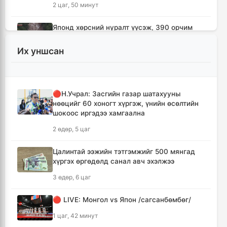
2 цаг, 50 минут
Японд хөрсний нуралт үүсэж, 390 орчим
хүн уулын бүсэд боогджээ
Их уншсан
3 цаг, 7 минут
Ерөнхий сайд Н.Учрал Газрын тосны
үйлдвэрийн бүтээн байгуулалтыг
🔴Н.Учрал: Засгийн газар шатахууны
тасралтгүй үргэлжлүүлж, түүхий эдийн
нөөцийг 60 хоногт хүргэж, үнийн өсөлтийн
хангамжийг баталгаажуулах үүрэг өгөв
шокоос иргэдээ хамгаална
3 цаг, 30 минут
2 өдөр, 5 цаг
Энэ онд ерөнхий боловсролын
Цалинтай ээжийн тэтгэмжийг 500 мянгад
сургуулиудын гүйцэтгэл 80.2 хувьтай
хүргэх өргөдөлд санал авч эхэлжээ
гарчээ
3 өдөр, 6 цаг
3 цаг, 46 минут
🔴 LIVE: Монгол vs Япон /сагсанбөмбөг/
Зарим голууд үерийн аюултай түвшинг 30
см даван үерлэж байна
1 цаг, 42 минут
4 цаг, 6 минут