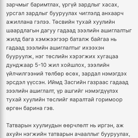
зарчмыг баримтлах, үргүй зардлыг хасах,
урсгал зардлыг бууруулах чиглэлд анхаарч
ажиллана гэлээ. Төсвийн тухай хуулийн
шаардлагын дагуу гадаад зээлийн ашиглалтыг
жилд бага хэмжээгээр баталж байгаа нь
гадаад зээлийн ашиглалтыг ихээхэн
бууруулж, нэг төслийн хэрэгжих хугацаа
дунджаар 5-10 жил хойшлох, зээлийн
үйлчилгээний төлбөр өсөх, зардал нэмэгдэх
эрсдэл үүссэн. Иймд Засгийн газраас гадаад
зээлийн ашиглалт, үр ашгийг нэмэгдүүлэх
тухай хуулийн төслийг яаралтай горимоор
өргөн барина гэв.
Татварын хуулиудын өөрчлөлт нь иргэн, аж
ахуйн нэгжийн татварын ачааллыг бууруулах,