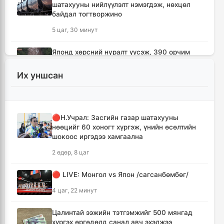
шатахууны нийлүүлэлт нэмэгдэж, нөхцөл
байдал тогтворжино
5 цаг, 30 минут
Японд хөрсний нуралт үүсэж, 390 орчим
хүн уулын бүсэд боогджээ
Их уншсан
5 цаг, 46 минут
Ерөнхий сайд Н.Учрал Газрын тосны
үйлдвэрийн бүтээн байгуулалтыг
🔴Н.Учрал: Засгийн газар шатахууны
тасралтгүй үргэлжлүүлж, түүхий эдийн
нөөцийг 60 хоногт хүргэж, үнийн өсөлтийн
хангамжийг баталгаажуулах үүрэг өгөв
шокоос иргэдээ хамгаална
6 цаг, 10 минут
2 өдөр, 8 цаг
Энэ онд ерөнхий боловсролын
🔴 LIVE: Монгол vs Япон /сагсанбөмбөг/
сургуулиудын гүйцэтгэл 80.2 хувьтай
гарчээ
4 цаг, 22 минут
6 цаг, 26 минут
Цалинтай ээжийн тэтгэмжийг 500 мянгад
хүргэх өргөдөлд санал авч эхэлжээ
Зарим голууд үерийн аюултай түвшинг 30