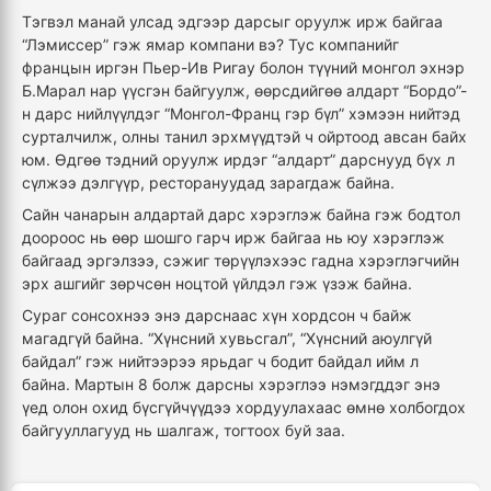
Тэгвэл манай улсад эдгээр дарсыг оруулж ирж байгаа
“Лэмиссер” гэж ямар компани вэ? Тус компанийг
францын иргэн Пьер-Ив Ригау болон түүний монгол эхнэр
Б.Марал нар үүсгэн байгуулж, өөрсдийгөө алдарт “Бордо”-
н дарс нийлүүлдэг “Монгол-Франц гэр бүл” хэмээн нийтэд
сурталчилж, олны танил эрхмүүдтэй ч ойртоод авсан байх
юм. Өдгөө тэдний оруулж ирдэг “алдарт” дарснууд бүх л
сүлжээ дэлгүүр, ресторануудад зарагдаж байна.
Сайн чанарын алдартай дарс хэрэглэж байна гэж бодтол
доороос нь өөр шошго гарч ирж байгаа нь юу хэрэглэж
байгаад эргэлзээ, сэжиг төрүүлэхээс гадна хэрэглэгчийн
эрх ашгийг зөрчсөн ноцтой үйлдэл гэж үзэж байна.
Сураг сонсохнээ энэ дарснаас хүн хордсон ч байж
магадгүй байна. “Хүнсний хувьсгал”, “Хүнсний аюулгүй
байдал” гэж нийтээрээ ярьдаг ч бодит байдал ийм л
байна. Мартын 8 болж дарсны хэрэглээ нэмэгддэг энэ
үед олон охид бүсгүйчүүдээ хордуулахаас өмнө холбогдох
байгууллагууд нь шалгаж, тогтоох буй заа.