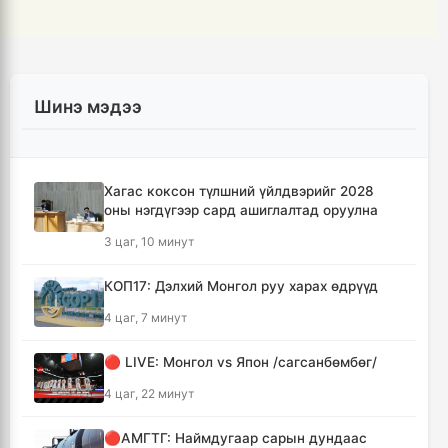
Шинэ мэдээ
Хагас коксон түлшний үйлдвэрийг 2028
оны нэгдүгээр сард ашиглалтад оруулна
3 цаг, 10 минут
КОП17: Дэлхий Монгол руу харах өдрүүд
4 цаг, 7 минут
🔴 LIVE: Монгол vs Япон /сагсанбөмбөг/
4 цаг, 22 минут
🔴АМГТГ: Наймдугаар сарын дундаас