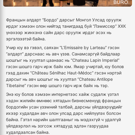
Францын алдарт “Бордо” дарсыг Монгол Улсад оруулж
ирдэг хэмээн олон нийтэд танигдаад буй “Лэмиссер” ХХК
үнэхээр жинхэнэ сайн дарс оруулж ирдэг эсэх нь
эргэлзээтэй байна.
Учир юу вэ гэвэл, саяхан “L’Emissaire by Larteau” гэсэн
“алдарт” дарснаас нь авч үзэв. Санамсаргүй байдлаар
шошгыг нь хуултал цаанаас нь “Chateau Lapin Imperial”
гэсэн шошго гарч ирж байх юм. Ямар учиртай, юу болов
гээд дахин “Château Sénilhac Haut-Médoc” гэсэн нэртэй
дарсыг нь авч шошгыг нь хуултал “Chateau Antilope
Tibetaine” гэсэн өөр шошго гарч ирж байх нь тэр.
Энэ юу болов хэмээн интернетээс хайж судалж үзтэл
хэдэн жилийн өмнөөс хятадын бизнесменүүд францын
бордогийн усан үзэмний талбай, дарсны үйлдвэрүүдийг
ихээр худалдан авч олон улсад дарс нийлүүлэх болсон
байна. Гэтэл нарийн шалтгааныг нь мэдэхгүй ч удалгүй
үйлдвэрлэл нь зогсож хятадууд эдлэн газруудаа
худалдаалсан байна.