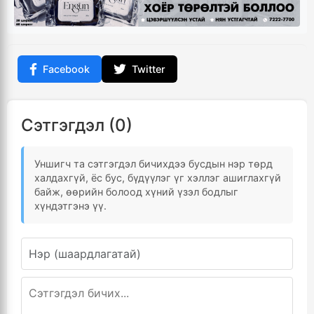
Facebook
Twitter
Сэтгэгдэл (0)
Уншигч та сэтгэгдэл бичихдээ бусдын нэр төрд
халдахгүй, ёс бус, бүдүүлэг үг хэллэг ашиглахгүй
байж, өөрийн болоод хүний үзэл бодлыг
хүндэтгэнэ үү.