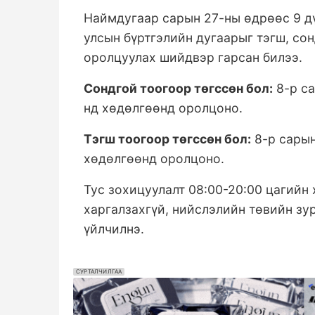
Наймдугаар сарын 27-ны өдрөөс 9 д
улсын бүртгэлийн дугаарыг тэгш, со
оролцуулах шийдвэр гарсан билээ.
Сондгой тоогоор төгссөн бол:
8-р сар
нд хөдөлгөөнд оролцоно.
Тэгш тоогоор төгссөн бол:
8-р сарын 
хөдөлгөөнд оролцоно.
Тус зохицуулалт 08:00-20:00 цагийн
харгалзахгүй, нийслэлийн төвийн з
үйлчилнэ.
СУРТАЛЧИЛГАА