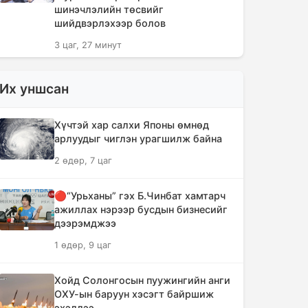
шинэчлэлийн төсвийг
шийдвэрлэхээр болов
3 цаг, 27 минут
Сүүлийн 10 жилд суудлын авто
Их уншсан
машин 700 мянга гаруйг
импортолжээ
Хүчтэй хар салхи Японы өмнөд
3 цаг, 31 минут
арлуудыг чиглэн урагшилж байна
2 өдөр, 7 цаг
Монгол Улсын гадаад валютын
нөөц анх удаа 7.9 тэрбум
ам.долларт хүрлээ
🔴“Урьханы” гэх Б.Чинбат хамтарч
ажиллах нэрээр бусдын бизнесийг
3 цаг, 37 минут
дээрэмджээ
1 өдөр, 9 цаг
Өмнөд Солонгост хэт халууны
улмаас амиа алдсан хүний тоо 23-т
хүржээ
Хойд Солонгосын пуужингийн анги
ОХУ-ын баруун хэсэгт байршиж
3 цаг, 46 минут
эхэллээ