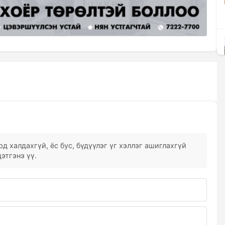
д халдахгүй, ёс бус, бүдүүлэг үг хэллэг ашиглахгүй
этгэнэ үү.