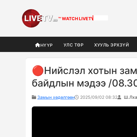
™ WATCH
DIFFERENT
УЛС ТӨР
ХУУЛЬ ЭРХЗҮЙ
НҮҮР
🔴Нийслэл хотын зам
байдлын мэдээ /08.30
Замын хөдөлгөөн
2025/09/02 08:32
Ш.Лха