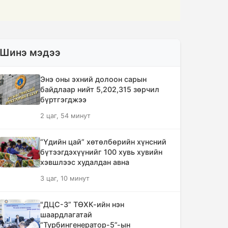
Шинэ мэдээ
Энэ оны эхний долоон сарын
байдлаар нийт 5,202,315 зөрчил
бүртгэгджээ
2 цаг, 54 минут
“Үдийн цай” хөтөлбөрийн хүнсний
бүтээгдэхүүнийг 100 хувь хувийн
хэвшлээс худалдан авна
3 цаг, 10 минут
"ДЦС-3” ТӨХК-ийн нэн
шаардлагатай
“Турбингенератор-5”-ын