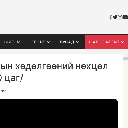
НИЙГЭМ
СПОРТ
БУСАД
LIVE CONTENT
СУ
ын хөдөлгөөний нөхцөл
 цаг/
гва