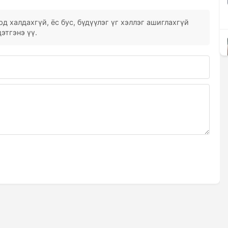
д халдахгүй, ёс бус, бүдүүлэг үг хэллэг ашиглахгүй
этгэнэ үү.