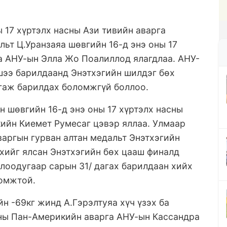
 17 хүртэлх насны Ази тивийн аварга
ьт Ц.Уранзаяа шөвгийн 16-д энэ оны 17
а АНУ-ын Элла Жо Поалиллод ялагдлаа. АНУ-
шээ барилдаанд Энэтхэгийн шилдэг бөх
агаж барилдах боломжгүй боллоо.
н шөвгийн 16-д энэ оны 17 хүртэлх насны
ийн Киемет Румесаг цэвэр яллаа. Улмаар
варгын гурван алтан медальт Энэтхэгийн
хийг ялсан Энэтхэгийн бөх цааш финалд
лоодугаар сарын 31/ дагах барилдаан хийх
ломжтой.
н -69кг жинд А.Гэрэлтуяа хүч үзэх ба
сны Пан-Америкийн аварга АНУ-ын Кассандра