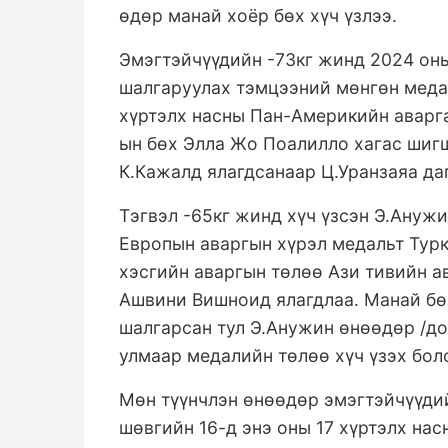
өдөр манай хоёр бөх хүч үзлээ.
Эмэгтэйчүүдийн -73кг жинд 2024 оны
шалгаруулах тэмцээний мөнгөн медал
хүртэлх насны Пан-Америкийн аварг
ын бөх Элла Жо Поалилло хагас шиг
К.Кажалд ялагдсанаар Ц.Уранзаяа д
Тэгвэл -65кг жинд хүч үзсэн Э.Анужи
Европын аваргын хүрэл медальт Турк
хэсгийн аваргын төлөө Ази тивийн а
Ашвини Вишноид ялагдлаа. Манай бө
шалгарсан тул Э.Анужин өнөөдөр /до
улмаар медалийн төлөө хүч үзэх бо
Мөн түүнчлэн өнөөдөр эмэгтэйчүүдий
шөвгийн 16-д энэ оны 17 хүртэлх на