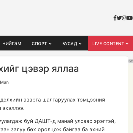
НИЙГЭМ
СПОРТ
БУСАД
LIVE CONTENT
СУ
хийг цэвэр яллаа
sMan
 дэлхийн аварга шалгаруулах тэмцээний
л эхэллээ.
уулагдаж буй ДАШТ-д манай улсаас эрэгтэй,
гаан залуу бөх оролцож байгаа ба эхний