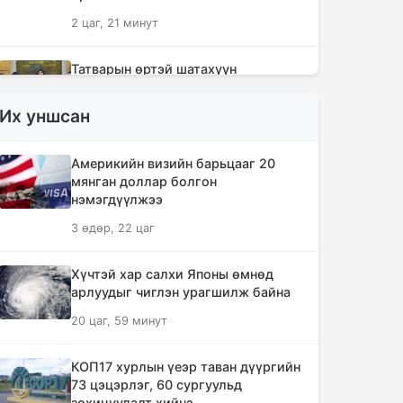
2 цаг, 21 минут
Татварын өртэй шатахуун
импортлогч ААН-үүдийн дансыг
битүүмжлэхгүй
Их уншсан
12 цаг, 14 минут
Америкийн визийн барьцааг 20
АНУ-ын Элчин сайдын яам нэн
мянган доллар болгон
шаардлагагүй бол Монгол Улс руу
нэмэгдүүлжээ
аялахгүй байхыг иргэддээ
3 өдөр, 22 цаг
зөвлөжээ
17 цаг, 26 минут
Хүчтэй хар салхи Японы өмнөд
арлуудыг чиглэн урагшилж байна
Зүүн Азийн эрэгтэйчүүдийн
20 цаг, 59 минут
волейболын аварга шалгаруулах
тэмцээн эхэллээ
КОП17 хурлын үеэр таван дүүргийн
18 цаг, 1 минут
73 цэцэрлэг, 60 сургуульд
зохицуулалт хийнэ