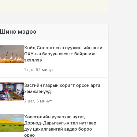
Шинэ мэдээ
Хойд Солонгосын пуужингийн анги
ОХУ-ын баруун хэсэгт байршиж
эхэллээ
1 цаг, 52 минут
Засгийн газрын хоригт орсон арга
хэмжээнүүд
2 цаг, 5 минут
Хөвсгөлийн уулархаг нутаг,
Дорнод-Дарьгангын тал нутгаар
дуу цахилгаантай аадар бороо
орно