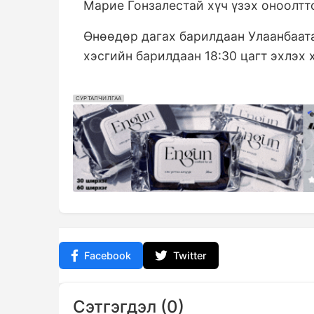
Марие Гонзалестай хүч үзэх оноолтт
Өнөөдөр дагах барилдаан Улаанбаата
хэсгийн барилдаан 18:30 цагт эхлэх 
СУРТАЛЧИЛГАА
Facebook
Twitter
Сэтгэгдэл (0)