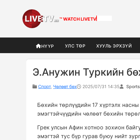
™ WATCH
LIVETV
УЛС ТӨР
ХУУЛЬ ЭРХЗҮЙ
НҮҮР
Э.Анужин Туркийн бө
Спорт
,
Чөлөөт бөх
2025/07/31 14:35
Sport
Бөхийн төрлүүдийн 17 хүртэлх насны
эмэгтэйчүүдийн чөлөөт бөхийн төрө
Грек улсын Афин хотноо зохион байг
эмэгтэй тус бүр гурав буюу нийт зур