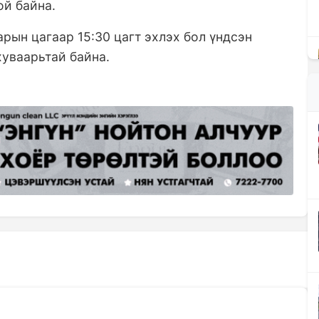
ой байна.
рын цагаар 15:30 цагт эхлэх бол үндсэн
хуваарьтай байна.