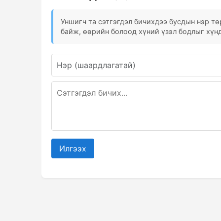
Уншигч та сэтгэгдэл бичихдээ бусдын нэр төр
байж, өөрийн болоод хүний үзэл бодлыг хүнд
Илгээх