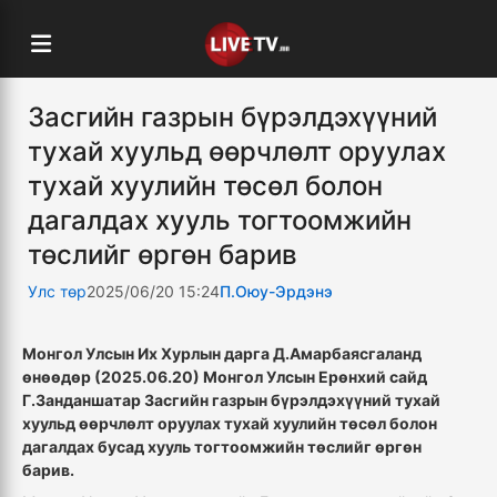
Засгийн газрын бүрэлдэхүүний
тухай хуульд өөрчлөлт оруулах
тухай хуулийн төсөл болон
дагалдах хууль тогтоомжийн
төслийг өргөн барив
Улс төр
2025/06/20 15:24
П.Оюу-Эрдэнэ
Монгол Улсын Их Хурлын дарга Д.Амарбаясгаланд
өнөөдөр (2025.06.20) Монгол Улсын Ерөнхий сайд
Г.Занданшатар Засгийн газрын бүрэлдэхүүний тухай
хуульд өөрчлөлт оруулах тухай хуулийн төсөл болон
дагалдах бусад хууль тогтоомжийн төслийг өргөн
барив.