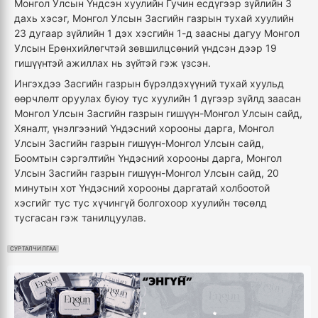
Монгол Улсын Үндсэн хуулийн Гучин есдүгээр зүйлийн 3
дахь хэсэг, Монгол Улсын Засгийн газрын тухай хуулийн
23 дугаар зүйлийн 1 дэх хэсгийн 1-д заасны дагуу Монгол
Улсын Ерөнхийлөгчтэй зөвшилцсөний үндсэн дээр 19
гишүүнтэй ажиллах нь зүйтэй гэж үзсэн.
Ингэхдээ 3асгийн газрын бүрэлдэхүүний тухай хуульд
өөрчлөлт оруулах буюу тус хуулийн 1 дүгээр зүйлд заасан
Монгол Улсын 3асгийн газрын гишүүн-Монгол Улсын сайд,
Хяналт, үнэлгээний Үндэсний хорооны дарга, Монгол
Улсын 3асгийн газрын гишүүн-Монгол Улсын сайд,
Боомтын сэргэлтийн Үндэсний хорооны дарга, Монгол
Улсын 3асгийн газрын гишүүн-Монгол Улсын сайд, 20
минутын хот Үндэсний хорооны даргатай холбоотой
хэсгийг тус тус хүчингүй болгохоор хуулийн төсөлд
тусгасан гэж танилцуулав.
СУРТАЛЧИЛГАА