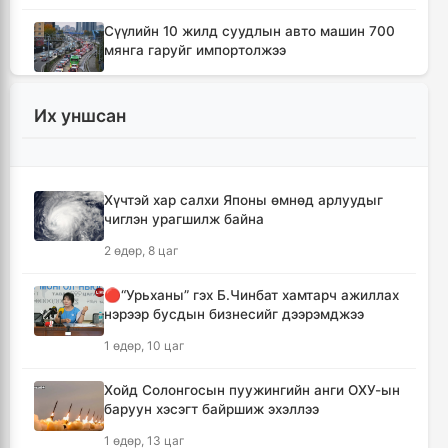
Сүүлийн 10 жилд суудлын авто машин 700
мянга гаруйг импортолжээ
4 цаг, 41 минут
Их уншсан
Монгол Улсын гадаад валютын нөөц анх
удаа 7.9 тэрбум ам.долларт хүрлээ
4 цаг, 48 минут
Хүчтэй хар салхи Японы өмнөд арлуудыг
чиглэн урагшилж байна
Өмнөд Солонгост хэт халууны улмаас амиа
алдсан хүний тоо 23-т хүржээ
2 өдөр, 8 цаг
4 цаг, 56 минут
🔴“Урьханы” гэх Б.Чинбат хамтарч ажиллах
нэрээр бусдын бизнесийг дээрэмджээ
Шатахуун дамлан борлуулсан хоёр
зөрчлийг илрүүлэн шалгаж байна
1 өдөр, 10 цаг
5 цаг, 22 минут
Хойд Солонгосын пуужингийн анги ОХУ-ын
баруун хэсэгт байршиж эхэллээ
Дональд Трамп АНУ-д төрсөн хүүхдэд
иргэншил олгохыг хязгаарлах шийдвэр
1 өдөр, 13 цаг