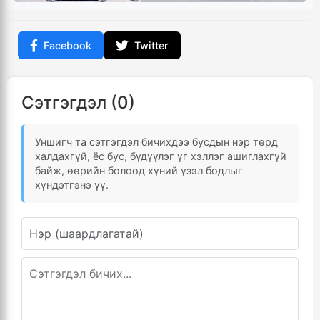
Facebook
Twitter
Сэтгэгдэл (0)
Уншигч та сэтгэгдэл бичихдээ бусдын нэр төрд
халдахгүй, ёс бус, бүдүүлэг үг хэллэг ашиглахгүй
байж, өөрийн болоод хүний үзэл бодлыг
хүндэтгэнэ үү.