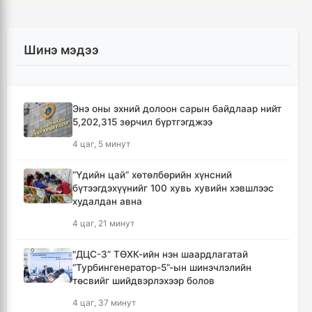
Шинэ мэдээ
Энэ оны эхний долоон сарын байдлаар нийт
5,202,315 зөрчил бүртгэгджээ
4 цаг, 5 минут
“Үдийн цай” хөтөлбөрийн хүнсний
бүтээгдэхүүнийг 100 хувь хувийн хэвшлээс
худалдан авна
4 цаг, 21 минут
"ДЦС-3” ТӨХК-ийн нэн шаардлагатай
“Турбингенератор-5”-ын шинэчлэлийн
төсвийг шийдвэрлэхээр болов
4 цаг, 37 минут