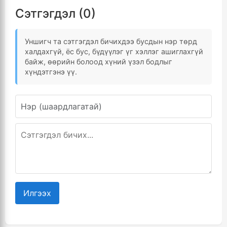
Сэтгэгдэл (0)
Уншигч та сэтгэгдэл бичихдээ бусдын нэр төрд
халдахгүй, ёс бус, бүдүүлэг үг хэллэг ашиглахгүй
байж, өөрийн болоод хүний үзэл бодлыг
хүндэтгэнэ үү.
Илгээх