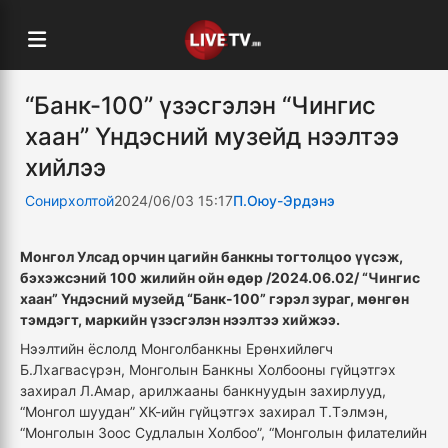
“Банк-100” үзэсгэлэн “Чингис
хаан” Үндэсний музейд нээлтээ
хийлээ
Сонирхолтой
2024/06/03 15:17
П.Оюу-Эрдэнэ
Монгол Улсад орчин цагийн банкны тогтолцоо үүсэж,
бэхэжсэний 100 жилийн ойн өдөр /2024.06.02/ “Чингис
хаан” Үндэсний музейд “Банк-100” гэрэл зураг, мөнгөн
тэмдэгт, маркийн үзэсгэлэн нээлтээ хийжээ.
Нээлтийн ёслолд Монголбанкны Ерөнхийлөгч
Б.Лхагвасүрэн, Монголын Банкны Холбооны гүйцэтгэх
захирал Л.Амар, арилжааны банкнуудын захирлууд,
“Монгол шуудан” ХК-ийн гүйцэтгэх захирал Т.Тэлмэн,
“Монголын Зоос Судлалын Холбоо”, “Монголын филателийн