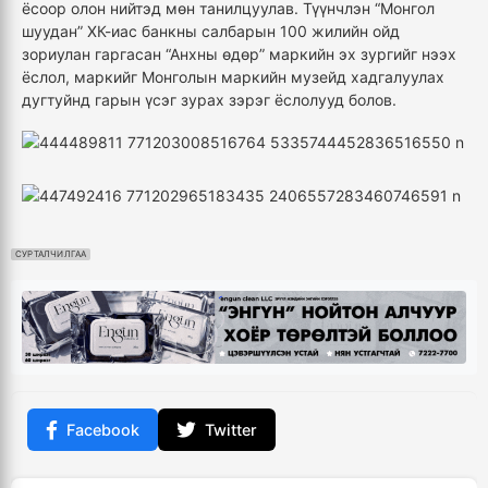
ёсоор олон нийтэд мөн танилцуулав. Түүнчлэн “Монгол
шуудан” ХК-иас банкны салбарын 100 жилийн ойд
зориулан гаргасан “Анхны өдөр” маркийн эх зургийг нээх
ёслол, маркийг Монголын маркийн музейд хадгалуулах
дугтуйнд гарын үсэг зурах зэрэг ёслолууд болов.
СУРТАЛЧИЛГАА
Facebook
Twitter