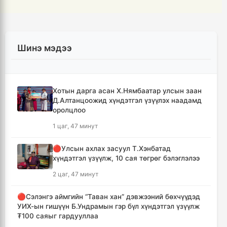
Шинэ мэдээ
Хотын дарга асан Х.Нямбаатар улсын заан
Д.Алтанцоожид хүндэтгэл үзүүлэх наадамд
оролцлоо
1 цаг, 47 минут
🔴Улсын ахлах засуул Т.Хэнбатад
хүндэтгэл үзүүлж, 10 сая төгрөг бэлэглэлээ
2 цаг, 47 минут
🔴Сэлэнгэ аймгийн “Таван хан” дэвжээний бөхчүүдэд
УИХ-ын гишүүн Б.Ундрамын гэр бүл хүндэтгэл үзүүлж
₮100 саяыг гардууллаа