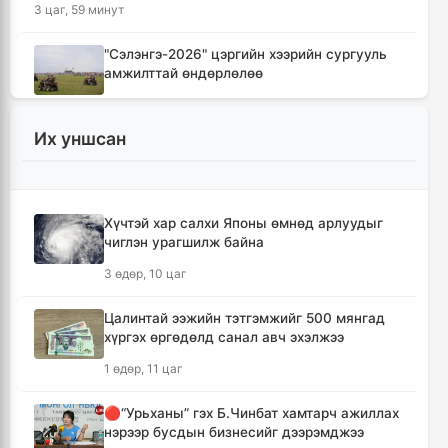
3 цаг, 59 минут
"Сэлэнгэ-2026" цэргийн хээрийн сургууль
амжилттай өндөрлөлөө
5 цаг, 32 минут
Их уншсан
Хотын захын хорооллуудад бизнес
эрхлэгчдээ дэмжих инкубатор төвүүдийг
байгуулна
6 цаг, 4 минут
Хүчтэй хар салхи Японы өмнөд арлуудыг
чиглэн урагшилж байна
Даян аварга цолны мялаалга наадамд
3 өдөр, 10 цаг
түрүүлсэн бөхийг 20 сая төгрөгөөр байлна
9 цаг
Цалинтай ээжийн тэтгэмжийг 500 мянгад
хүргэх өргөдөлд санал авч эхэлжээ
🔴Н.Учрал: Засгийн газар шатахууны
1 өдөр, 11 цаг
нөөцийг 60 хоногт хүргэж, үнийн өсөлтийн
шокоос иргэдээ хамгаална
🔴“Урьханы” гэх Б.Чинбат хамтарч ажиллах
10 цаг, 36 минут
нэрээр бусдын бизнесийг дээрэмджээ