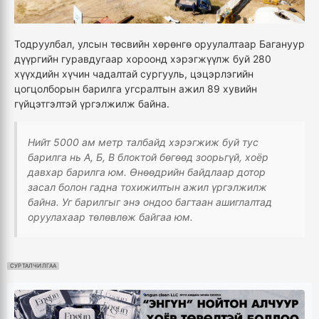
Тодруулбал, улсын төсвийн хөрөнгө оруулалтаар Багануур
дүүргийн гуравдугаар хороонд хэрэгжүүлж буй 280
хүүхдийн хүчин чадалтай сургууль, цэцэрлэгийн
цогцолборын барилга угсралтын ажил 89 хувийн
гүйцэтгэлтэй үргэлжилж байна.
Нийт 5000 ам метр талбайд хэрэгжиж буй тус
барилга нь А, Б, В блоктой бөгөөд зоорьгүй, хоёр
давхар барилга юм. Өнөөдрийн байдлаар дотор
засал болон гадна тохижилтын ажил үргэлжилж
байна. Уг барилгыг энэ ондоо багтаан ашиглалтад
оруулахаар төлөвлөж байгаа юм.
СУРТАЛЧИЛГАА