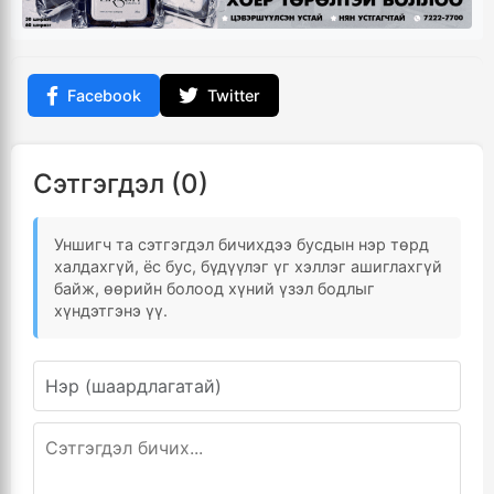
Facebook
Twitter
Сэтгэгдэл (0)
Уншигч та сэтгэгдэл бичихдээ бусдын нэр төрд
халдахгүй, ёс бус, бүдүүлэг үг хэллэг ашиглахгүй
байж, өөрийн болоод хүний үзэл бодлыг
хүндэтгэнэ үү.