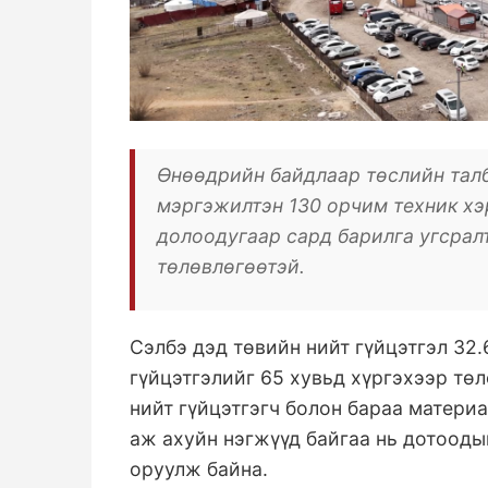
Өнөөдрийн байдлаар төслийн талб
мэргэжилтэн 130 орчим техник хэ
долоодугаар сард барилга угсрал
төлөвлөгөөтэй.
Сэлбэ дэд төвийн нийт гүйцэтгэл 32.
гүйцэтгэлийг 65 хувьд хүргэхээр тө
нийт гүйцэтгэгч болон бараа матери
аж ахуйн нэгжүүд байгаа нь дотооды
оруулж байна.