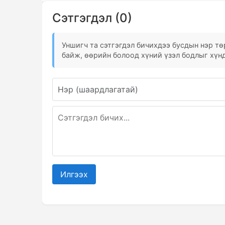
Сэтгэгдэл (0)
Уншигч та сэтгэгдэл бичихдээ бусдын нэр төр
байж, өөрийн болоод хүний үзэл бодлыг хүнд
Илгээх