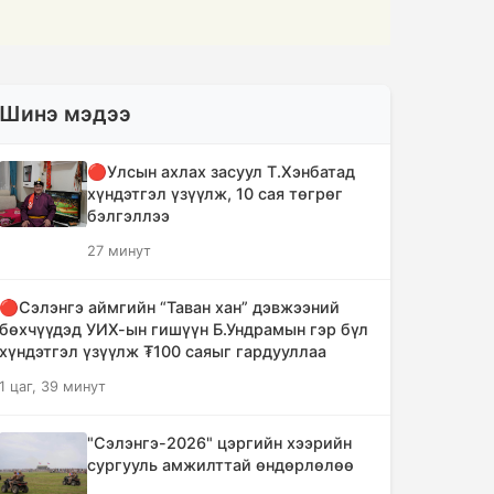
Шинэ мэдээ
🔴Улсын ахлах засуул Т.Хэнбатад
хүндэтгэл үзүүлж, 10 сая төгрөг
бэлгэллээ
27 минут
🔴Сэлэнгэ аймгийн “Таван хан” дэвжээний
бөхчүүдэд УИХ-ын гишүүн Б.Ундрамын гэр бүл
хүндэтгэл үзүүлж ₮100 саяыг гардууллаа
1 цаг, 39 минут
"Сэлэнгэ-2026" цэргийн хээрийн
сургууль амжилттай өндөрлөлөө