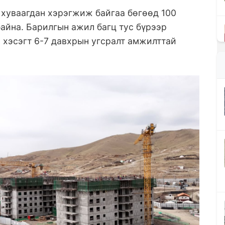
т хуваагдан хэрэгжиж байгаа бөгөөд 100
айна. Барилгын ажил багц тус бүрээр
 хэсэгт 6-7 давхрын угсралт амжилттай