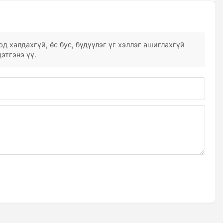
д халдахгүй, ёс бус, бүдүүлэг үг хэллэг ашиглахгүй
этгэнэ үү.