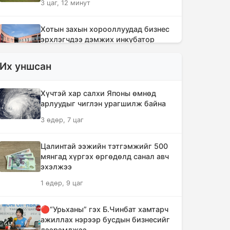
3 цаг, 12 минут
Хотын захын хорооллуудад бизнес
эрхлэгчдээ дэмжих инкубатор
төвүүдийг байгуулна
Их уншсан
3 цаг, 43 минут
Даян аварга цолны мялаалга
Хүчтэй хар салхи Японы өмнөд
наадамд түрүүлсэн бөхийг 20 сая
арлуудыг чиглэн урагшилж байна
төгрөгөөр байлна
3 өдөр, 7 цаг
6 цаг, 39 минут
Цалинтай ээжийн тэтгэмжийг 500
🔴Н.Учрал: Засгийн газар
мянгад хүргэх өргөдөлд санал авч
шатахууны нөөцийг 60 хоногт
эхэлжээ
хүргэж, үнийн өсөлтийн шокоос
1 өдөр, 9 цаг
иргэдээ хамгаална
8 цаг, 16 минут
🔴“Урьханы” гэх Б.Чинбат хамтарч
ажиллах нэрээр бусдын бизнесийг
"Дельфин" хар салхи Японы өмнөд
дээрэмджээ