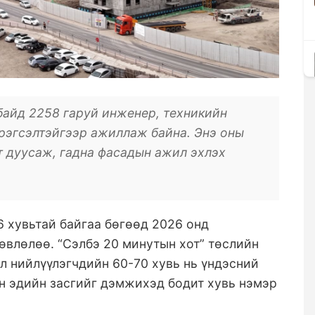
айд 2258 гаруй инженер, техникийн
рэгсэлтэйгээр ажиллаж байна. Энэ оны
т дуусаж, гадна фасадын ажил эхлэх
6 хувьтай байгаа бөгөөд 2026 онд
лөвлөлөө. “Сэлбэ 20 минутын хот” төслийн
ал нийлүүлэгчдийн 60-70 хувь нь үндэсний
н эдийн засгийг дэмжихэд бодит хувь нэмэр