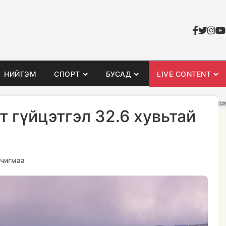
НИЙГЭМ
СПОРТ
БУСАД
LIVE CONTENT
СУ
т гүйцэтгэл 32.6 хувьтай
нчигмаа