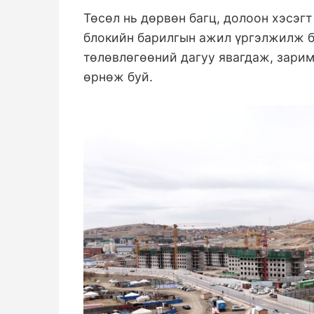
Төсөл нь дөрвөн багц, долоон хэсэг
блокийн барилгын ажил үргэлжилж б
төлөвлөгөөний дагуу явагдаж, зарим
өрнөж буй.