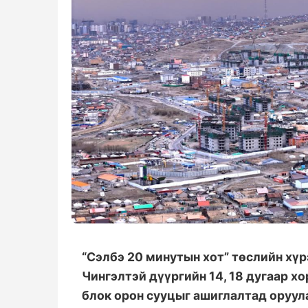
“Сэлбэ 20 минутын хот” төслийн хүр
Чингэлтэй дүүргийн 14, 18 дугаар х
блок орон сууцыг ашиглалтад оруул