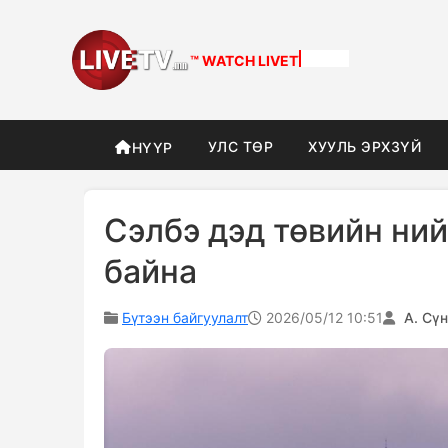
™ WATCH
DIFFERENT
УЛС ТӨР
ХУУЛЬ ЭРХЗҮЙ
НҮҮР
Сэлбэ дэд төвийн ний
байна
Бүтээн байгуулалт
2026/05/12 10:51
А. Сү