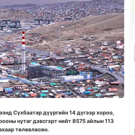
ээнд Сүхбаатар дүүргийн 14 дүгээр хороо,
орооны нутаг дэвсгэрт нийт 8575 айлын 113
ахаар төлөвлөсөн.