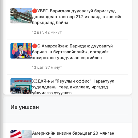
🔴УБЕГ: Баригдаж дуусаагүй барилгууд
давхардсан тоогоор 21.2 их наяд төгрөгийн
барьцаанд байна
12 цаг, 42 минут
🔴С.Амарсайхан: Баригдаж дуусаагүй
барилгын бүртгэлийг хийж, иргэдийг
хохирохоос урьдчилан сэргийлнэ
13 цаг, 37 минут
ХЗДХЯ-ны “Явуулын оффис” Нарантуул
худалдааны төвд ажиллаж, иргэдэд
үйлчилгээ үзүүллээ
13 цаг, 45 минут
Их уншсан
УИХ-ын гишүүд БНСУ-ын Үндэсний
Ассамблейн гишүүдийг хүлээн авч уулзлаа
14 цаг, 10 минут
Америкийн визийн барьцааг 20 мянган