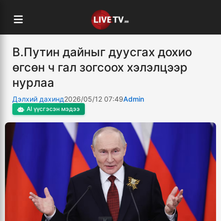
В.Путин дайныг дуусгах дохио
өгсөн ч гал зогсоох хэлэлцээр
нурлаа
Дэлхий дахинд
2026/05/12 07:49
Admin
AI үүсгэсэн мэдээ