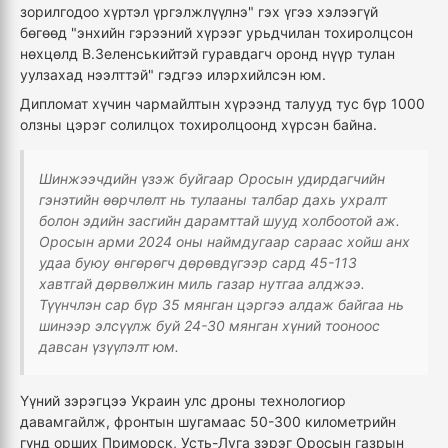
зорилгодоо хүртэл үргэлжлүүлнэ" гэх үгээ хэлээгүй
бөгөөд "энхийн гэрээний хүрээг урьдчилан тохиролцсон
нөхцөлд В.Зеленськийтэй гуравдагч оронд нүүр тулан
уулзахад нээлттэй" гэдгээ илэрхийлсэн юм.
Дипломат хүчин чармайлтын хүрээнд талууд тус бүр 1000
олзны цэрэг солилцох тохиролцоонд хүрсэн байна.
Шинжээчдийн үзэж буйгаар Оросын удирдагчийн
гэнэтийн өөрчлөлт нь тулааны талбар дахь ухралт
болон эдийн засгийн дарамттай шууд холбоотой аж.
Оросын арми 2024 оны наймдугаар сараас хойш анх
удаа буюу өнгөрөгч дөрөвдүгээр сард 45-113
хавтгай дөрвөлжин миль газар нутгаа алджээ.
Түүнчлэн сар бүр 35 мянган цэргээ алдаж байгаа нь
шинээр элсүүлж буй 24-30 мянган хүний тооноос
давсан үзүүлэлт юм.
Үүний зэрэгцээ Украин улс дроны технологиор
давамгайлж, фронтын шугамаас 50-300 километрийн
гүнд орших Приморск, Усть-Луга зэрэг Оросын газрын