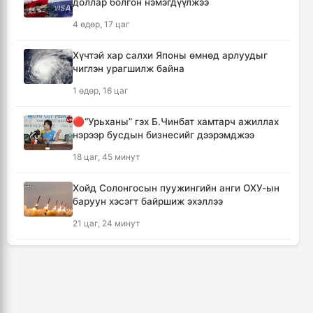
доллар болгон нэмэгдүүлжээ
Мексикийн ТикТок-чин шууд
4 өдөр, 17 цаг
дамжуулалтын үеэр буудуулж амиа алджээ
14 цаг, 37 минут
Хүчтэй хар салхи Японы өмнөд арлуудыг
чиглэн урагшилж байна
Кумамотогийн газар хөдлөлтийн улмаас
1 өдөр, 16 цаг
амиа алдагсдын тоо 38-д хүрчээ
15 цаг, 28 минут
🔴“Урьханы” гэх Б.Чинбат хамтарч ажиллах
нэрээр бусдын бизнесийг дээрэмджээ
Төр хувийн хэвшлийн түншлэлээр нийслэлд
18 цаг, 45 минут
хэрэгжүүлэх төслийн жагсаалтад өөрчлөлт
оруулах тухай хэлэлцэж байна
Хойд Солонгосын пуужингийн анги ОХУ-ын
15 цаг, 39 минут
баруун хэсэгт байршиж эхэллээ
21 цаг, 24 минут
Монгол Улсын сагсан бөмбөгийн эрэгтэй
шигшээ баг Япон улсыг зорилоо
КОП17 хурлын үеэр таван дүүргийн 73
16 цаг, 22 минут
цэцэрлэг, 60 сургуульд зохицуулалт хийнэ
2 өдөр, 13 цаг
Татварын өрийг барагдуулахдаа орлогын
30 хувийг татвар төлөгчид үлдээхээр