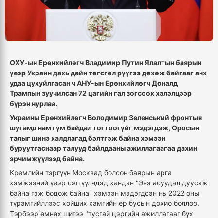
ОХУ-ын Ерөнхийлөгч Владимир Путин Ялалтын баярын
үеэр Украин дахь дайн төгсгөл рүүгээ дөхөж байгааг анх
удаа цухуйлгасан ч АНУ-ын Ерөнхийлөгч Доналд
Трампын зуучилсан 72 цагийн гал зогсоох хэлэлцээр
бүрэн нурлаа.
Украины Ерөнхийлөгч Володимир Зеленський фронтын
шугамд нам гүм байдал тогтоогүйг мэдэгдэж, Оросын
талыг шинэ халдлагад бэлтгэж байна хэмээн
буруутгаснаар талууд байлдааны ажиллагаагаа дахин
эрчимжүүлээд байна.
Кремлийн тэргүүн Москвад болсон баярын арга
хэмжээний үеэр сэтгүүлчдэд хандан "Энэ асуудал дуусаж
байна гэж бодож байна" хэмээн мэдэгдсэн нь 2022 оны
түрэмгийллээс хойших хамгийн ер бусын дохио боллоо.
Тэрбээр өмнөх шигээ "тусгай цэргийн ажиллагааг бүх