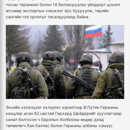
тосны терминал болон 14 боловсруулах үйлдвэрт цохилт
өгснөөр экспортын хэмжээг эрс бууруулж, төрийн
сангийн гол орлогыг тасалдуулаад байна.
Энхийн хэлэлцээг эхлүүлэх зорилгоор В.Путин Германы
канцлер асан 82 настай Герхард Шрёдерийг зуучлагчаар
санал болгосон ч Европын Холбооны өндөр дээд
төлөөлөгч Кая Каллас болон Германы албаны хүмүүс