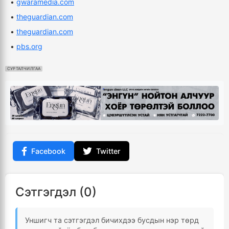
•
gwaramedia.com
•
theguardian.com
•
theguardian.com
•
pbs.org
СУРТАЛЧИЛГАА
Facebook
Twitter
Сэтгэгдэл (0)
Уншигч та сэтгэгдэл бичихдээ бусдын нэр төрд