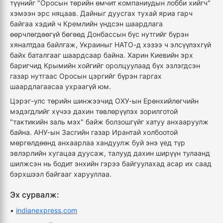
түүнийг "Оросын төрийн өмчит компаниудын лобби хийгч"
хэмээн эрс няцаав. Дайныг дуусгах тухай яриа гарч
байгаа хэдий ч Кремлийн үндсэн шаардлага
өөрчлөгдөөгүй бөгөөд Донбассын бүс нутгийг бүрэн
хяналтдаа байлгаж, Украиныг НАТО-д хэзээ ч элсүүлэхгүй
байх баталгааг шаардсаар байна. Харин Киевийн эрх
баригчид Крымийн хойгийг оролцуулаад бүх эзлэгдсэн
газар нутгаас Оросын цэргийг бүрэн гаргах
шаардлагаасаа ухраагүй юм.
Цэрэг-улс төрийн шинжээчид ОХУ-ын Ерөнхийлөгчийн
мэдэгдлийг хүчээ дахин төвлөрүүлэх зорилготой
"тактикийн заль мэх" байж болзошгүйг хатуу анхааруулж
байна. АНУ-ын Засгийн газар Ирантай холбоотой
мөргөлдөөнд анхаарлаа хандуулж буй энэ үед түр
эвлэрлийн хугацаа дуусаж, талууд дахин ширүүн тулаанд
шилжсэн нь бодит энхийн гэрээ байгуулахад асар их саад
бэрхшээл байгааг харууллаа.
Эх сурвалж:
•
indianexpress.com