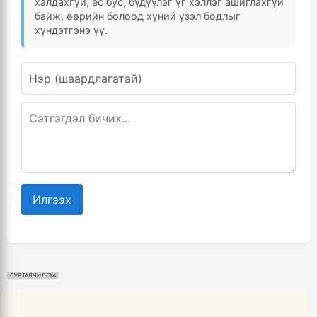
халдахгүй, ёс бус, бүдүүлэг үг хэллэг ашиглахгүй
байж, өөрийн болоод хүний үзэл бодлыг
хүндэтгэнэ үү.
Илгээх
СУРТАЛЧИЛГАА