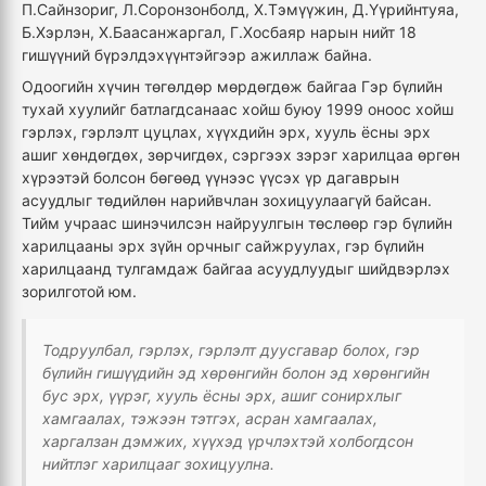
П.Сайнзориг, Л.Соронзонболд, Х.Тэмүүжин, Д.Үүрийнтуяа,
Б.Хэрлэн, Х.Баасанжаргал, Г.Хосбаяр нарын нийт 18
гишүүний бүрэлдэхүүнтэйгээр ажиллаж байна.
Одоогийн хүчин төгөлдөр мөрдөгдөж байгаа Гэр бүлийн
тухай хуулийг батлагдсанаас хойш буюу 1999 оноос хойш
гэрлэх, гэрлэлт цуцлах, хүүхдийн эрх, хууль ёсны эрх
ашиг хөндөгдөх, зөрчигдөх, сэргээх зэрэг харилцаа өргөн
хүрээтэй болсон бөгөөд үүнээс үүсэх үр дагаврын
асуудлыг төдийлөн нарийвчлан зохицуулаагүй байсан.
Тийм учраас шинэчилсэн найруулгын төслөөр гэр бүлийн
харилцааны эрх зүйн орчныг сайжруулах, гэр бүлийн
харилцаанд тулгамдаж байгаа асуудлуудыг шийдвэрлэх
зорилготой юм.
Тодруулбал, гэрлэх, гэрлэлт дуусгавар болох, гэр
бүлийн гишүүдийн эд хөрөнгийн болон эд хөрөнгийн
бус эрх, үүрэг, хууль ёсны эрх, ашиг сонирхлыг
хамгаалах, тэжээн тэтгэх, асран хамгаалах,
харгалзан дэмжих, хүүхэд үрчлэхтэй холбогдсон
нийтлэг харилцааг зохицуулна.