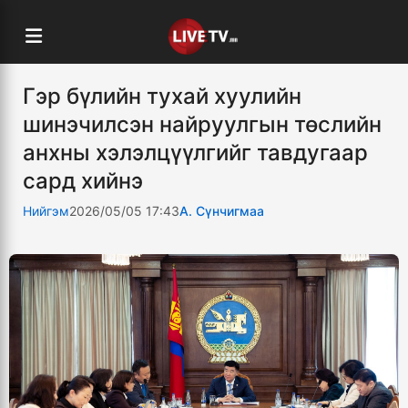
Гэр бүлийн тухай хуулийн
шинэчилсэн найруулгын төслийн
анхны хэлэлцүүлгийг тавдугаар
сард хийнэ
Нийгэм
2026/05/05 17:43
А. Сүнчигмаа