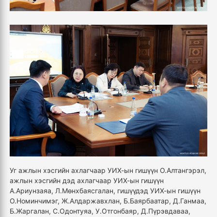
Уг ажлын
хэсгийн ахлагчаар УИХ-ын гишүүн О.Алтангэрэл,
ажлын хэсгийн дэд ахлагчаар УИХ-ын гишүүн
А.Ариунзаяа, Л.Мөнхбаясгалан, гишүүдэд УИХ-ын гишүүн
О.Номинчимэг, Ж.Алдаржавхлан, Б.Баярбаатар, Д.Ганмаа,
Б.Жаргалан, С.Одонтуяа, У.Отгонбаяр, Д.Пүрэвдаваа,