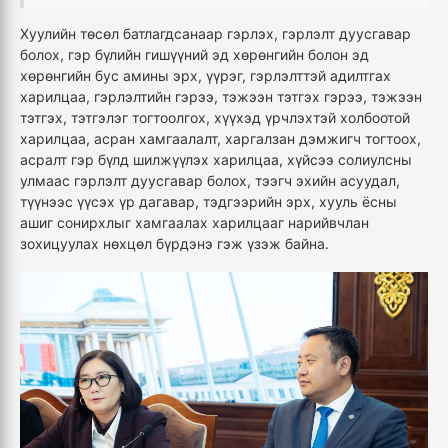
Хуулийн төсөл батлагдсанаар гэрлэх, гэрлэлт дуусгавар
болох, гэр бүлийн гишүүний эд хөрөнгийн болон эд
хөрөнгийн бус амины эрх, үүрэг, гэрлэлттэй адилтгах
харилцаа, гэрлэлтийн гэрээ, тэжээн тэтгэх гэрээ, тэжээн
тэтгэх, тэтгэлэг тогтоолгох, хүүхэд үрчлэхтэй холбоотой
харилцаа, асран хамгаалалт, харгалзан дэмжигч тогтоох,
асралт гэр бүлд шилжүүлэх харилцаа, хүйсээ солиулсны
улмаас гэрлэлт дуусгавар болох, тээгч эхийн асуудал,
түүнээс үүсэх үр дагавар, тэдгээрийн эрх, хууль ёсны
ашиг сонирхлыг хамгаалах харилцааг нарийвчлан
зохицуулах нөхцөл бүрдэнэ
гэж үзэж байна.