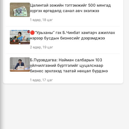
16 цаг, 7 минут
Цалинтай ээжийн тэтгэмжийг 500 мянгад
хүргэх өргөдөлд санал авч эхэлжээ
🔴Н.Учрал: Засгийн газар шатахууны
1 өдөр, 18 цаг
нөөцийг 60 хоногт хүргэж, үнийн өсөлтийн
шокоос иргэдээ хамгаална
🔴“Урьханы” гэх Б.Чинбат хамтарч ажиллах
17 цаг, 44 минут
нэрээр бусдын бизнесийг дээрэмджээ
2 өдөр, 19 цаг
"Дельфин" хар салхи Японы өмнөд
арлуудыг дайрч ихээхэн хохирол учрууллаа
Б.Пүрэвдагва: Найман салбарын 103
20 цаг, 29 минут
үйлчилгээний бүртгэлийг цуцалснаар
бизнес эрхлэхэд таатай нөхцөл бүрдэнэ
АНУ-ын Сенат Оросын эсрэг хориг арга
1 өдөр, 17 цаг
хэмжээ авах хуулийн төслийг баталлаа
21 цаг, 4 минут
Дональд Трамп АНУ-д төрсөн хүүхдэд
иргэншил олгохыг хязгаарлах шийдвэр
гаргав
Сэлэнгэ аймагт 70 МВт-ын Дулааны
цахилгаан станцыг ирэх сард ашиглалтад
1 өдөр, 14 цаг
оруулна
21 цаг, 16 минут
Хойд Солонгосын пуужингийн анги ОХУ-ын