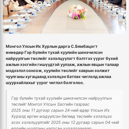
Монгол Улсын Их Хурлын дарга С.Бямбацогт
өнөөдөр
Гэр бүлийн тухай хуулийн шинэчилсэн
найруулгын төслийг хэлэлцүүлэгт бэлтгэх үүрэг бүхий
ажлын хэсгийн гишүүдтэй уулзаж, ажлын явцын талаар
мэдээлэл сонсож, хуулийн төслийг хаврын ээлжит
чуулганы хугацаанд хэлэлцэн батлах чиглэлд ажлаа
шуурхайлахыг үүрэг чиглэл болголоо.
Гэр бүлийн тухай хуулийн шинэчилсэн найруулгын
төслийг Монгол Улсын Засгийн газраас
2
025
оны
11
дүгээр сарын
24-
ний өдөр Улсын Их
Хуралд өргөн мэдүүлсэн бөгөөд төслийн хэлэлцэх
эсэх хэлэлцүүлгийг 2
025 о
ны 1
2
дугаар сарын 0
4
-ний
өдрийн чуулганы нэгдсэн хуралдаанаар