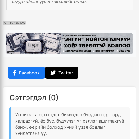
шуурхайлах үүрэг чиглэлийг өглөө.
СУРТАЛЧИЛГАА
Facebook
Twitter
Сэтгэгдэл (0)
Уншигч та сэтгэгдэл бичихдээ бусдын нэр төрд
халдахгүй, ёс бус, бүдүүлэг үг хэллэг ашиглахгүй
байж, өөрийн болоод хүний үзэл бодлыг
хүндэтгэнэ үү.