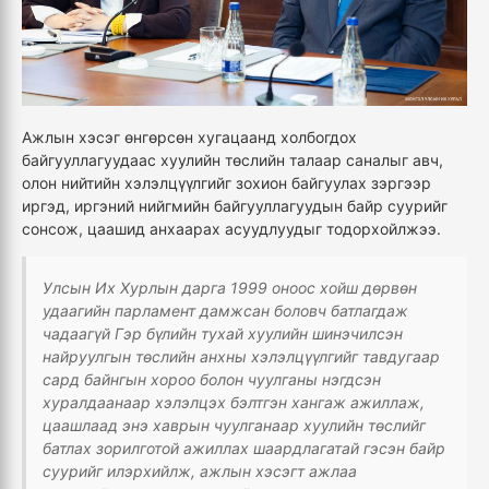
Ажлын хэсэг өнгөрсөн хугацаанд холбогдох
байгууллагуудаас хуулийн төслийн талаар саналыг авч,
олон нийтийн хэлэлцүүлгийг зохион байгуулах зэргээр
иргэд, иргэний нийгмийн байгууллагуудын байр суурийг
сонсож, цаашид анхаарах асуудлуудыг тодорхойлжээ.
Улсын Их Хурлын дарга 1
999 о
ноос хойш дөрвөн
удаагийн парламент дамжсан боловч батлагдаж
чадаагүй Гэр бүлийн тухай хуулийн шинэчилсэн
найруулгын төслийн анхны хэлэлцүүлгийг тавдугаар
сард байнгын хороо болон чуулганы нэгдсэн
хуралдаанаар хэлэлцэх бэлтгэн хангаж ажиллаж,
цаашлаад энэ хаврын чуулганаар хуулийн төслийг
батлах зорилготой ажиллах шаардлагатай гэсэн байр
суурийг илэрхийлж, ажлын хэсэгт ажлаа