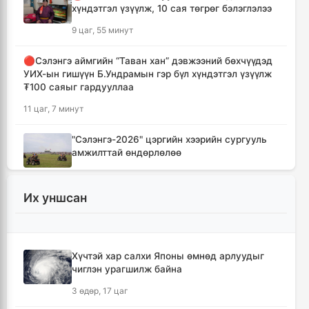
хүндэтгэл үзүүлж, 10 сая төгрөг бэлэглэлээ
9 цаг, 55 минут
🔴Сэлэнгэ аймгийн “Таван хан” дэвжээний бөхчүүдэд
УИХ-ын гишүүн Б.Ундрамын гэр бүл хүндэтгэл үзүүлж
₮100 саяыг гардууллаа
11 цаг, 7 минут
"Сэлэнгэ-2026" цэргийн хээрийн сургууль
амжилттай өндөрлөлөө
12 цаг, 40 минут
Их уншсан
Хотын захын хорооллуудад бизнес
эрхлэгчдээ дэмжих инкубатор төвүүдийг
байгуулна
13 цаг, 12 минут
Хүчтэй хар салхи Японы өмнөд арлуудыг
чиглэн урагшилж байна
Даян аварга цолны мялаалга наадамд
3 өдөр, 17 цаг
түрүүлсэн бөхийг 20 сая төгрөгөөр байлна