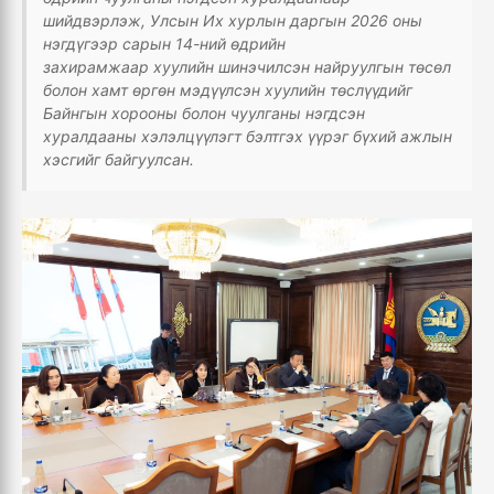
шийдвэрлэж, Улсын Их хурлын даргын 2
026
оны
нэг
дүгээр сарын 1
4
-ний өдрийн
захирамжаар
хуулийн шинэчилсэн найруулгын төсөл
болон хамт өргөн мэдүүлсэн хуулийн төслүүдийг
Байнгын хорооны болон чуулганы нэгдсэн
хуралдааны хэлэлцүүлэгт бэлтгэх үүрэг бүхий ажлын
хэсгийг
байгуулсан
.