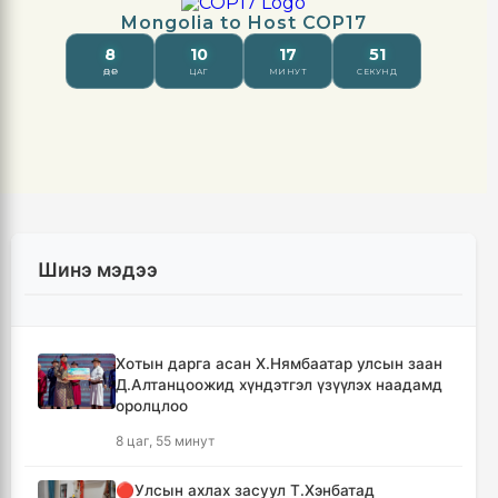
Шинэ мэдээ
Хотын дарга асан Х.Нямбаатар улсын заан
Д.Алтанцоожид хүндэтгэл үзүүлэх наадамд
оролцлоо
8 цаг, 55 минут
🔴Улсын ахлах засуул Т.Хэнбатад