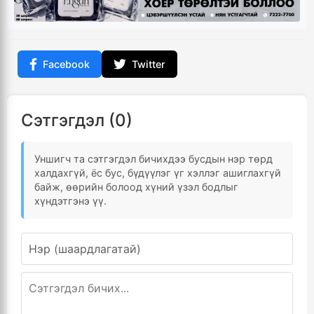
Facebook
Twitter
Сэтгэгдэл (0)
Уншигч та сэтгэгдэл бичихдээ бусдын нэр төрд
халдахгүй, ёс бус, бүдүүлэг үг хэллэг ашиглахгүй
байж, өөрийн болоод хүний үзэл бодлыг
хүндэтгэнэ үү.