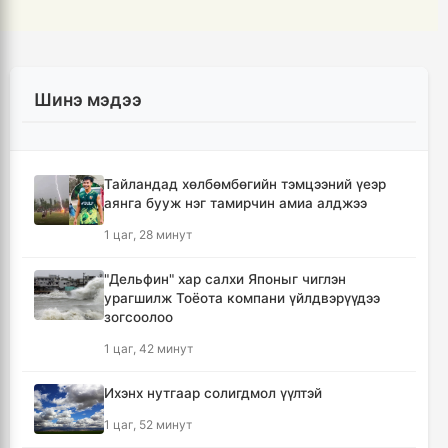
Шинэ мэдээ
Тайландад хөлбөмбөгийн тэмцээний үеэр
аянга бууж нэг тамирчин амиа алджээ
1 цаг, 28 минут
"Дельфин" хар салхи Японыг чиглэн
урагшилж Тоёота компани үйлдвэрүүдээ
зогсоолоо
1 цаг, 42 минут
Ихэнх нутгаар солигдмол үүлтэй
1 цаг, 52 минут