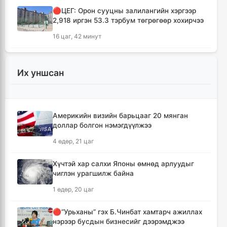
🔴ЦЕГ: Орон сууцны залилангийн хэргээр
2,918 иргэн 53.3 тэрбум төгрөгөөр хохирчээ
16 цаг, 42 минут
🔴УБЕГ: Баригдаж дуусаагүй барилгууд
давхардсан тоогоор 21.2 их наяд төгрөгийн
Их уншсан
барьцаанд байна
16 цаг, 44 минут
Америкийн визийн барьцааг 20 мянган
🔴С.Амарсайхан: Баригдаж дуусаагүй
доллар болгон нэмэгдүүлжээ
барилгын бүртгэлийг хийж, иргэдийг
хохирохоос урьдчилан сэргийлнэ
4 өдөр, 21 цаг
17 цаг, 38 минут
Хүчтэй хар салхи Японы өмнөд арлуудыг
чиглэн урагшилж байна
ХЗДХЯ-ны “Явуулын оффис” Нарантуул
худалдааны төвд ажиллаж, иргэдэд
1 өдөр, 20 цаг
үйлчилгээ үзүүллээ
17 цаг, 46 минут
🔴“Урьханы” гэх Б.Чинбат хамтарч ажиллах
нэрээр бусдын бизнесийг дээрэмджээ