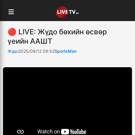
🔴 LIVE: Жүдо бөхийн өсвөр
үеийн ААШТ
Жүдо
2025/09/12 09:52
SportsMan