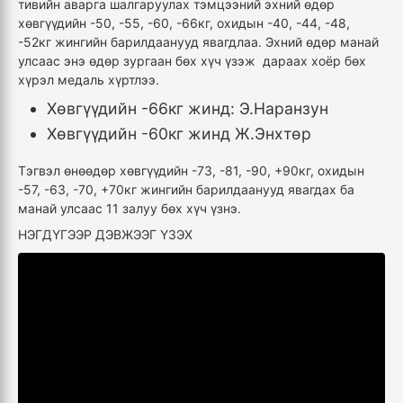
тивийн аварга шалгаруулах тэмцээний эхний өдөр
хөвгүүдийн -50, -55, -60, -66кг, охидын -40, -44, -48,
-52кг жингийн барилдаанууд явагдлаа. Эхний өдөр манай
улсаас энэ өдөр зургаан бөх хүч үзэж дараах хоёр бөх
хүрэл медаль хүртлээ.
Х
өвгүүдийн -66кг жинд: Э.Наранзун
Хөвгүүдийн -60кг жинд Ж.Энхтөр
Тэгвэл өнөөдөр хөвгүүдийн -73, -81, -90, +90кг, охидын
-57, -63, -70, +70кг жингийн барилдаанууд явагдах ба
манай улсаас 11 залуу бөх хүч үзнэ.
НЭГДҮГЭЭР ДЭВЖЭЭГ ҮЗЭХ