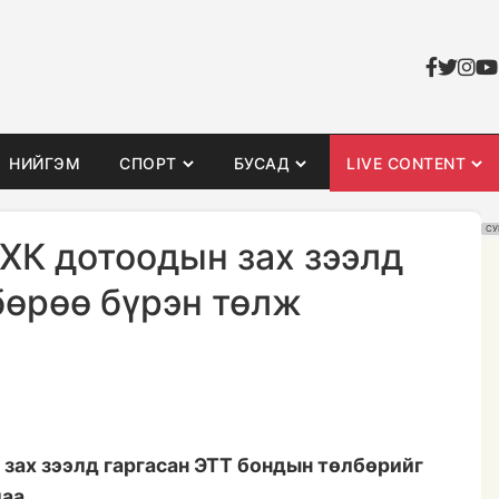
НИЙГЭМ
СПОРТ
БУСАД
LIVE CONTENT
СУ
 ХК дотоодын зах зээлд
бөрөө бүрэн төлж
 зах зээлд гаргасан ЭТТ бондын төлбөрийг
лаа.