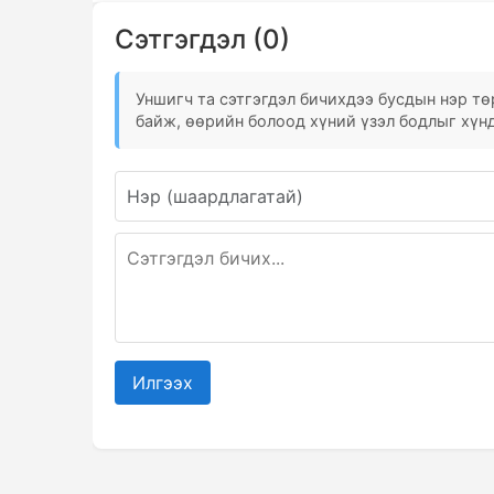
Сэтгэгдэл (0)
Уншигч та сэтгэгдэл бичихдээ бусдын нэр төр
байж, өөрийн болоод хүний үзэл бодлыг хүнд
Илгээх