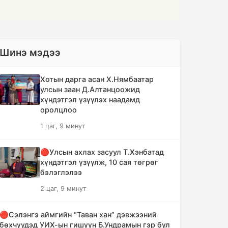
Шинэ мэдээ
Хотын дарга асан Х.Нямбаатар
улсын заан Д.Алтанцоожид
хүндэтгэл үзүүлэх наадамд
оролцлоо
1 цаг, 9 минут
🔴Улсын ахлах засуул Т.Хэнбатад
хүндэтгэл үзүүлж, 10 сая төгрөг
бэлэглэлээ
2 цаг, 9 минут
🔴Сэлэнгэ аймгийн “Таван хан” дэвжээний
бөхчүүдэд УИХ-ын гишүүн Б.Ундрамын гэр бүл