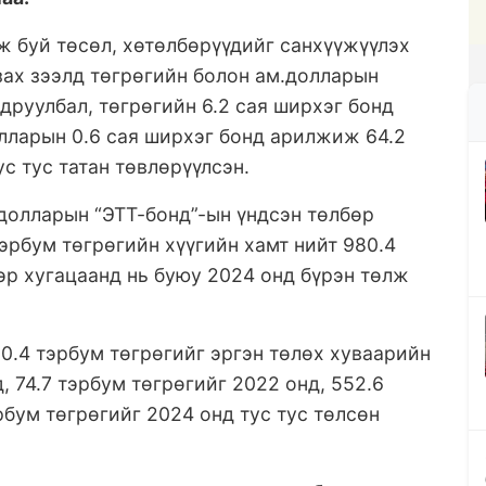
ж буй төсөл, хөтөлбөрүүдийг санхүүжүүлэх
зах зээлд төгрөгийн болон ам.долларын
друулбал, төгрөгийн 6.2 сая ширхэг бонд
лларын 0.6 сая ширхэг бонд арилжиж 64.2
с тус татан төвлөрүүлсэн.
.долларын “ЭТТ-бонд”-ын үндсэн төлбөр
тэрбум төгрөгийн хүүгийн хамт нийт 980.4
эр хугацаанд нь буюу 2024 онд бүрэн төлж
0.4 тэрбум төгрөгийг эргэн төлөх хуваарийн
, 74.7 тэрбум төгрөгийг 2022 онд, 552.6
рбум төгрөгийг 2024 онд тус тус төлсөн