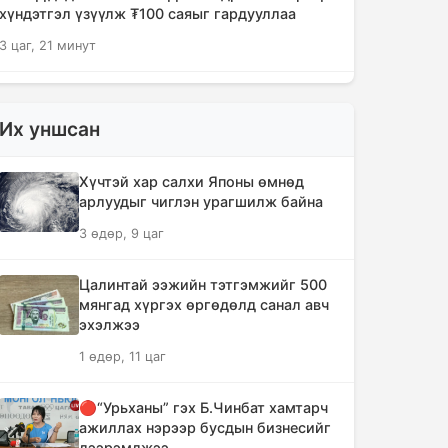
хүндэтгэл үзүүлж ₮100 саяыг гардууллаа
3 цаг, 21 минут
"Сэлэнгэ-2026" цэргийн хээрийн
сургууль амжилттай өндөрлөлөө
Их уншсан
4 цаг, 54 минут
Хүчтэй хар салхи Японы өмнөд
Хотын захын хорооллуудад бизнес
арлуудыг чиглэн урагшилж байна
эрхлэгчдээ дэмжих инкубатор
3 өдөр, 9 цаг
төвүүдийг байгуулна
5 цаг, 26 минут
Цалинтай ээжийн тэтгэмжийг 500
мянгад хүргэх өргөдөлд санал авч
Даян аварга цолны мялаалга
эхэлжээ
наадамд түрүүлсэн бөхийг 20 сая
1 өдөр, 11 цаг
төгрөгөөр байлна
8 цаг, 21 минут
🔴“Урьханы” гэх Б.Чинбат хамтарч
ажиллах нэрээр бусдын бизнесийг
🔴Н.Учрал: Засгийн газар
дээрэмджээ