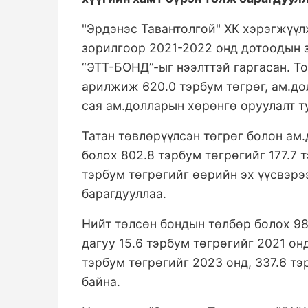
"Эрдэнэс Тавантолгой" ХК хэрэгжүүл
зорилгоор 2021-2022 онд дотоодын 
“ЭТТ-БОНД”-ыг нээлттэй гаргасан. То
арилжиж 620.0 тэрбум төгрөг, ам.до
сая ам.долларын хөрөнгө оруулалт ту
Татан төвлөрүүлсэн төгрөг болон ам
болох 802.8 тэрбум төгрөгийг 177.7 
тэрбум төгрөгийг өөрийн эх үүсвэрэ
барагдууллаа.
Нийт төлсөн бондын төлбөр болох 98
дагуу 15.6 тэрбум төгрөгийг 2021 онд
тэрбум төгрөгийг 2023 онд, 337.6 тэ
байна.