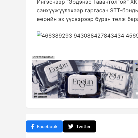
Ингэснээр “Эрдэнэс Тавантолгой” ХК
санхүүжүүлэхээр гаргасан ЭТТ-бонды
өөрийн эх үүсвэрээр бүрэн төлж бар
СУРТАЛЧИЛГАА
Facebook
Twitter