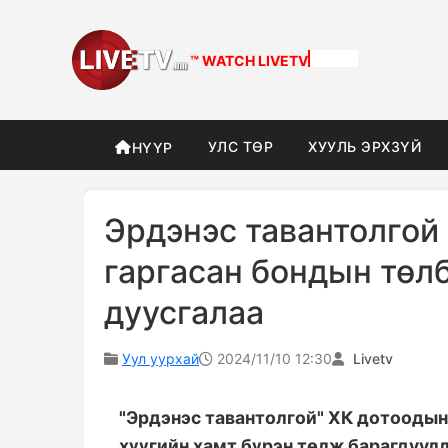
™ WATCH
LIVETV
УЛС ТӨР
ХУУЛЬ ЭРХЗҮЙ
НҮҮР
Эрдэнэс тавантолгой
гаргасан бондын төл
дуусгалаа
Уул уурхай
2024/11/10 12:30
Livetv
"Эрдэнэс тавантолгой" ХК дотоодын
хүүгийн хамт бүрэн төлж барагдуул