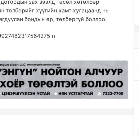
 дотоодын зах зээлд төсөл хөтөлбөр
н төлбөрийг хүүгийн хамт хугацаанд нь
агдуулан бондын өр, төлбөргүй боллоо.