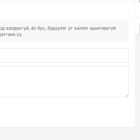
д халдахгүй, ёс бус, бүдүүлэг үг хэллэг ашиглахгүй
этгэнэ үү.