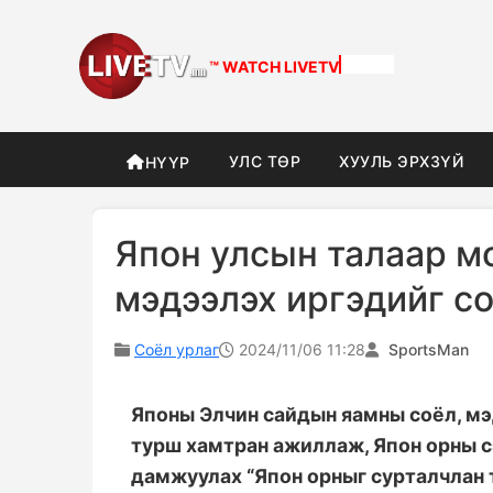
™ WATCH
LIVETV
УЛС ТӨР
ХУУЛЬ ЭРХЗҮЙ
НҮҮР
Япон улсын талаар м
мэдээлэх иргэдийг с
Соёл урлаг
2024/11/06 11:28
SportsMan
Японы Элчин сайдын яамны соёл, мэ
турш хамтран ажиллаж, Япон орны с
дамжуулах “Япон орныг сурталчлан 