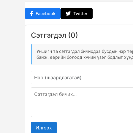
Facebook
Twitter
Сэтгэгдэл (0)
Уншигч та сэтгэгдэл бичихдээ бусдын нэр төр
байж, өөрийн болоод хүний үзэл бодлыг хүнд
Илгээх