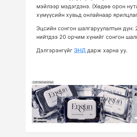
мэйлээр мэдэгдэнэ. (Хөдөө орон нут
хүмүүсийн хувьд онлайнаар ярилцла
Эцсийн сонгон шалгаруулалтын дүн: 
нийтдээ 20 орчим хүнийг сонгон шал
Дэлгэрэнгүйг
ЭНД
дарж харна уу.
СУРТАЛЧИЛГАА