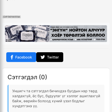
СУРТАЛЧИЛГАА
Facebook
Twitter
Сэтгэгдэл (0)
Уншигч та сэтгэгдэл бичихдээ бусдын нэр төрд
халдахгүй, ёс бус, бүдүүлэг үг хэллэг ашиглахгүй
байж, өөрийн болоод хүний үзэл бодлыг
хүндэтгэнэ үү.