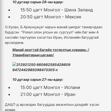
10 дугаар сарын 28-ны өдөр:
15:50 цагт Монгол - Шинэ Зеланд
20:50 цагт Монгол - Мексик
О.Хулан, Б.Ариунцэцэг нарын манай шилдэг тамирчдаас
бүрдсэн "Рояал олон улсын их сургуул"-ийн баг мөн А
хэсгийн тэргүүлэн хэсэгтээ Иран, Испанийн багуудтай
өрсөлдөнө.
Манай эрэгтэй багийн тоглолтын хуваарь: /
Улаанбаатарын цагаар/
10 дугаар сарын 27-ны өдөр:
15:00 цагт Монгол - Испани
21:00 цагт Монгол - Иран
ДАШТ-д өрсөлдөх багууддаа амжилтын дээдийг хүсэн
ерөөе.