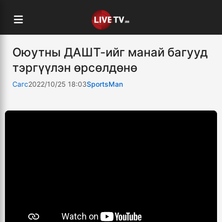
Оюутны ДАШТ-ийг манай багууд
тэргүүлэн өрсөлдөнө
Сагс
2022/10/25 18:03
SportsMan