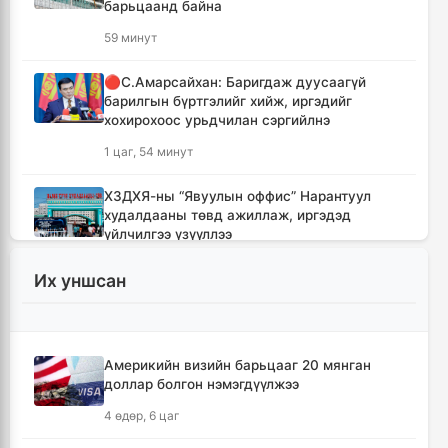
барьцаанд байна
59 минут
🔴С.Амарсайхан: Баригдаж дуусаагүй
барилгын бүртгэлийг хийж, иргэдийг
хохирохоос урьдчилан сэргийлнэ
1 цаг, 54 минут
ХЗДХЯ-ны “Явуулын оффис” Нарантуул
худалдааны төвд ажиллаж, иргэдэд
үйлчилгээ үзүүллээ
2 цаг, 2 минут
Их уншсан
УИХ-ын гишүүд БНСУ-ын Үндэсний
Ассамблейн гишүүдийг хүлээн авч уулзлаа
2 цаг, 27 минут
Америкийн визийн барьцааг 20 мянган
доллар болгон нэмэгдүүлжээ
Мексикийн ТикТок-чин шууд
4 өдөр, 6 цаг
дамжуулалтын үеэр буудуулж амиа алджээ