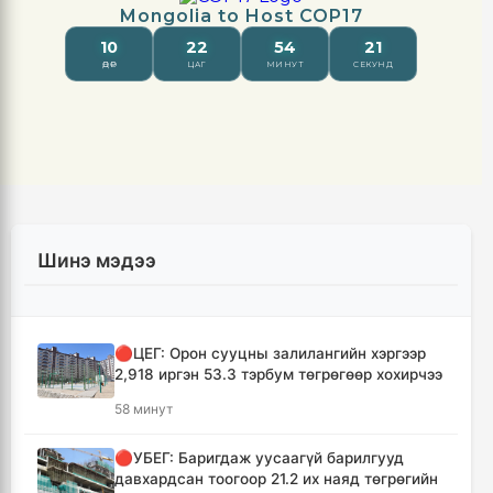
Шинэ мэдээ
🔴ЦЕГ: Орон сууцны залилангийн хэргээр
2,918 иргэн 53.3 тэрбум төгрөгөөр хохирчээ
58 минут
🔴УБЕГ: Баригдаж уусаагүй барилгууд
давхардсан тоогоор 21.2 их наяд төгрөгийн