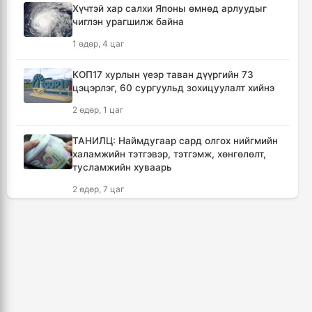
2 цаг, 54 минут
Хүчтэй хар салхи Японы өмнөд арлуудыг
чиглэн урагшилж байна
Кумамотогийн газар хөдлөлтийн улмаас
1 өдөр, 4 цаг
амиа алдагсдын тоо 38-д хүрчээ
3 цаг, 45 минут
КОП17 хурлын үеэр таван дүүргийн 73
цэцэрлэг, 60 сургуульд зохицуулалт хийнэ
Төр хувийн хэвшлийн түншлэлээр нийслэлд
2 өдөр, 1 цаг
хэрэгжүүлэх төслийн жагсаалтад өөрчлөлт
оруулах тухай хэлэлцэж байна
ТАНИЛЦ: Наймдугаар сард олгох нийгмийн
3 цаг, 55 минут
халамжийн тэтгэвэр, тэтгэмж, хөнгөлөлт,
тусламжийн хуваарь
Монгол Улсын сагсан бөмбөгийн эрэгтэй
2 өдөр, 7 цаг
шигшээ баг Япон улсыг зорилоо
4 цаг, 38 минут
Хойд Солонгосын пуужингийн анги ОХУ-ын
баруун хэсэгт байршиж эхэллээ
Татварын өрийг барагдуулахдаа орлогын
9 цаг, 40 минут
30 хувийг татвар төлөгчид үлдээхээр
хуульчилжээ
3, 4 дүгээр хорооллын эцсээс Саппоро
4 цаг, 52 минут
хүртэлх авто замын хучилтын ажлыг