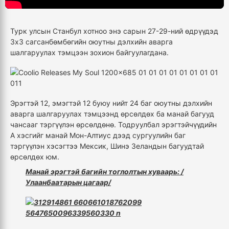
Турк улсын Станбул хотноо энэ сарын 27-29-ний өдрүүдэд
3х3 сагсанбөмбөгийн оюутны дэлхийн аварга
шалгаруулах тэмцээн зохион байгуулагдана.
Эрэгтэй 12, эмэгтэй 12 буюу нийт 24 баг оюутны дэлхийн
аварга шалгаруулах тэмцээнд өрсөлдөх ба манай багууд
чансааг тэргүүлэн өрсөлдөнө. Тодруулбал эрэгтэйчүүдийн
А хэсгийг манай Мон-Алтиус дээд сургуулийн баг
тэргүүлэн хэсэгтээ Мексик, Шинэ Зеландын багуудтай
өрсөлдөх юм.
Манай эрэгтэй багийн тоглолтын хуваарь: /
Улаанбаатарын цагаар/