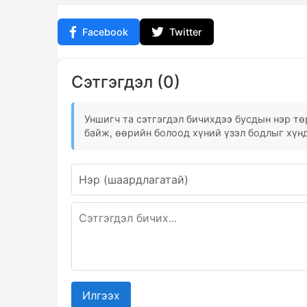
Facebook
Twitter
Сэтгэгдэл (0)
Уншигч та сэтгэгдэл бичихдээ бусдын нэр төр
байж, өөрийн болоод хүний үзэл бодлыг хүнд
Илгээх