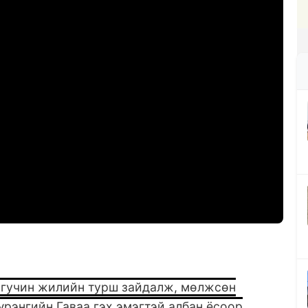
 гучин жилийн турш зайдалж, мөлжсөн
рэнгийн Гаваа гэх эмэгтэй албан ёсоор