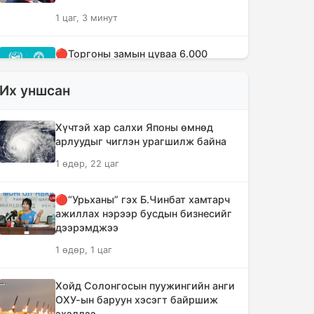
1 цаг, 3 минут
🔴Торгоны замын цуваа 6.000
гаруй километр замыг туулж
Монгол Улсад хүрэлцэн ирлээ
Их уншсан
1 цаг, 45 минут
Хүчтэй хар салхи Японы өмнөд
Тайландад хөлбөмбөгийн
арлуудыг чиглэн урагшилж байна
тэмцээний үеэр аянга бууж нэг
1 өдөр, 22 цаг
тамирчин амиа алджээ
3 цаг, 50 минут
🔴“Урьханы” гэх Б.Чинбат хамтарч
ажиллах нэрээр бусдын бизнесийг
"Дельфин" хар салхи Японыг чиглэн
дээрэмджээ
урагшилж Тоёота компани
1 өдөр, 1 цаг
үйлдвэрүүдээ зогсоолоо
4 цаг, 5 минут
Хойд Солонгосын пуужингийн анги
ОХУ-ын баруун хэсэгт байршиж
Ихэнх нутгаар солигдмол үүлтэй
эхэллээ