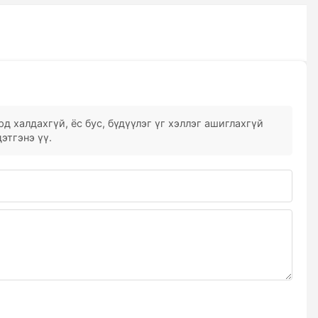
д халдахгүй, ёс бус, бүдүүлэг үг хэллэг ашиглахгүй
этгэнэ үү.