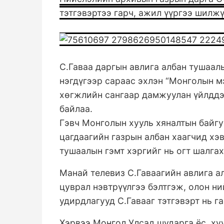
тэтгэвэртээ гарч, ажил үүргээ шилжү
С.Гаваа даргын авлига албан тушаал
нэгдүгээр сараас эхлэн “Монголын 
хөгжлийн сангаар дамжуулан үйлддэг
байлаа.
Гэвч Монголын хууль хяналтын байгу
цагдаагийн газрын албан хаагчид хэ
тушаалын гэмт хэргийг нь огт шалга
Манай телевиз С.Гаваагийн авлига а
цуврал нэвтрүүлгээ бэлтгэж, олон н
удирдлагууд С.Гавааг тэтгэвэрт нь г
Хэрвээ Монгол Улсад шударга ёс, хуу