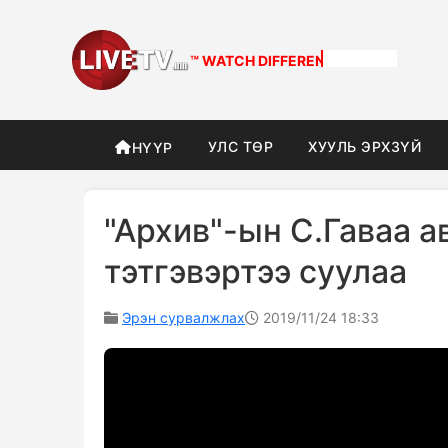
™ WATCH
DIFFERENT
УЛС ТӨР
ХУУЛЬ ЭРХЗҮЙ
НҮҮР
"Архив"-ын С.Гаваа а
тэтгэвэртээ суулаа
Эрэн сурвалжлах
2019/11/24 18:33