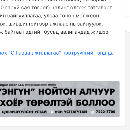
0 гаруй сая төгрөг) цалинг олгож тэтгэвэрт
ийн байгууллагаа, улсаа тонон мөлжсөн
үлж, шившигтэйгээр ажлаас нь зайлуулж,
ож байгаа гэдгийг бусад авлигачдад жишээ
х “С.Гаваа ажиллагаа” нэвтрүүлгийг энд да