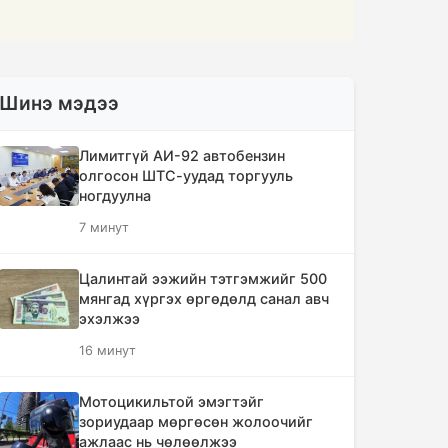
Шинэ мэдээ
Лимитгүй АИ-92 автобензин
олгосон ШТС-уудад торгууль
ногдуулна
7 минут
Цалинтай ээжийн тэтгэмжийг 500
мянгад хүргэх өргөдөлд санал авч
эхэлжээ
16 минут
Мотоцикильтой эмэгтэйг
зориудаар мөргөсөн жолоочийг
ажлаас нь чөлөөлжээ