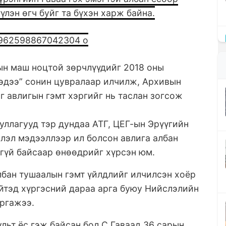
үлэн өгч буйг та бүхэн харж байна.
ын маш ноцтой зөрчлүүдийг 2018 оны
мэдээ” сонин цувралаар илчилж, Архивын
 авлигын гэмт хэргийг нь таслан зогсож
уллагууд тэр дундаа АТГ, ЦЕГ-ын Эрүүгийн
влэл мэдээллээр ил болсон авлига албан
хгүй байсаар өнөөдрийг хүрсэн юм.
лбан тушаалын гэмт үйлдлийг илчилсэн хоёр
ийтэд хүргэсний дараа арга буюу Нийслэлийн
аргажээ.
льт ёс гэж байсан бол С.Гаваад 36 сарын