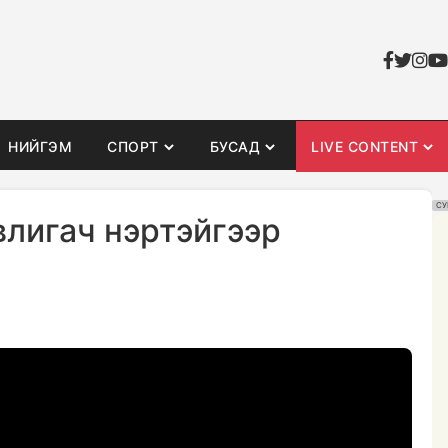
НИЙГЭМ
СПОРТ
БУСАД
LIVE CONTENT
СУ
влигач нэртэйгээр