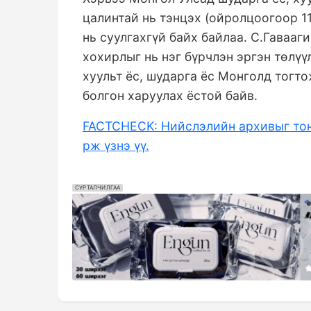
цалинтай нь тэнцэх (ойролцоогоор 11
нь суулгахгүй байх байлаа. С.Гавааг
хохирлыг нь нэг бүрчлэн эргэн төлү
хуульт ёс, шударга ёс Монголд тогт
болгон харуулах ёстой байв.
FACTCHECK: Нийслэлийн архивыг тоно
рж үзнэ үү.
СУРТАЛЧИЛГАА