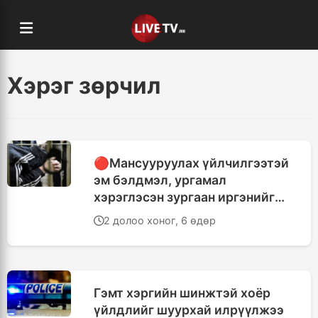
Хэрэг зөрчил
🔴Мансууруулах үйлчилгээтэй
эм бэлдмэл, ургамал
хэрэглэсэн зургаан иргэнийг
баривчилжээ
2 долоо хоног, 6 өдөр
Гэмт хэргийн шинжтэй хоёр
үйлдлийг шуурхай илрүүлжээ