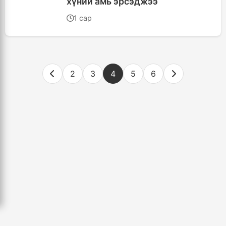
хүний амь эрсэджээ
1 сар
2
3
4
5
6