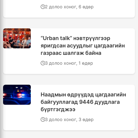
2 долоо хоног, 6 өдөр
“Urban talk” нэвтрүүлгээр
яригдсан асуудлыг цагдаагийн
газраас шалгаж байна
3 долоо хоног, 1 өдөр
Наадмын өдрүүдэд цагдаагийн
байгууллагад 9446 дуудлага
бүртгэгджээ
3 долоо хоног, 3 өдөр