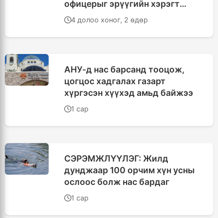
офицерыг эрүүгийн хэрэгт
татжээ
4 долоо хоног, 2 өдөр
АНУ-д нас барсанд тооцож,
цогцос хадгалах газарт
хүргэсэн хүүхэд амьд байжээ
1 сар
СЭРЭМЖЛҮҮЛЭГ: Жилд
дунджаар 100 орчим хүн усны
ослоос болж нас бардаг
1 сар