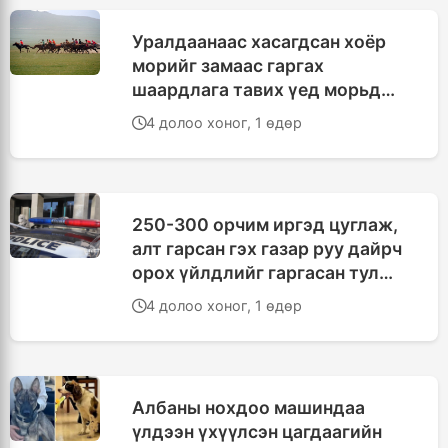
Уралдаанаас хасагдсан хоёр
морийг замаас гаргах
шаардлага тавих үед морьд
булгиж, хоёр хүүхэд бэртжээ
4 долоо хоног, 1 өдөр
250-300 орчим иргэд цуглаж,
алт гарсан гэх газар руу дайрч
орох үйлдлийг гаргасан тул
хийн буугаар бууджээ
4 долоо хоног, 1 өдөр
Албаны нохдоо машиндаа
үлдээн үхүүлсэн цагдаагийн