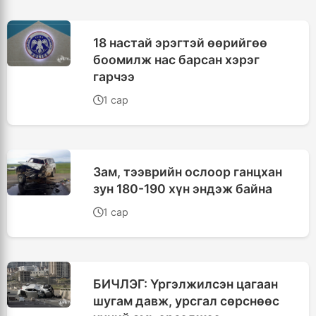
18 настай эрэгтэй өөрийгөө
боомилж нас барсан хэрэг
гарчээ
1 сар
Зам, тээврийн ослоор ганцхан
зун 180-190 хүн эндэж байна
1 сар
БИЧЛЭГ: Үргэлжилсэн цагаан
шугам давж, урсгал сөрснөөс