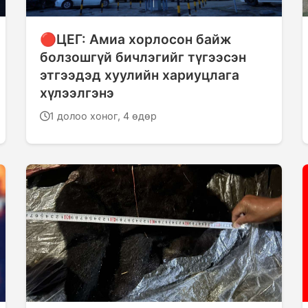
🔴ЦЕГ: Амиа хорлосон байж
болзошгүй бичлэгийг түгээсэн
этгээдэд хуулийн хариуцлага
хүлээлгэнэ
1 долоо хоног, 4 өдөр