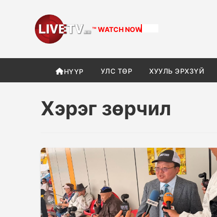
™ WATCH
NOW
УЛС ТӨР
ХУУЛЬ ЭРХЗҮЙ
НҮҮР
Хэрэг зөрчил