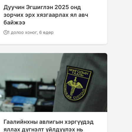
Дуучин Эгшиглэн 2025 онд
зорчих эрх хязгаарлах ял авч
байжээ
1 долоо хоног, 6 өдөр
Гаалийнхны авлигын хэргүүдэд
яллах дүгнэлт үйлдүүлэх нь