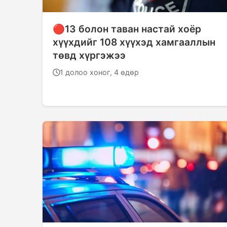
🔴13 болон таван настай хоёр
хүүхдийг 108 хүүхэд хамгааллын
төвд хүргэжээ
1 долоо хоног, 4 өдөр