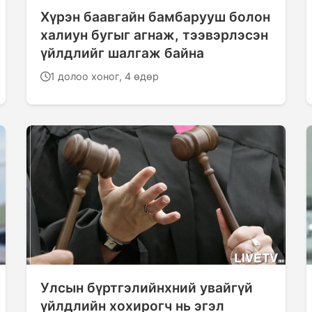
Хүрэн баавгайн бамбарууш болон
халиун бугыг агнаж, тээвэрлэсэн
үйлдлийг шалгаж байна
1 долоо хоног, 4 өдөр
Улсын бүртгэлийнхний увайгүй
үйлдлийн хохирогч нь эгэл