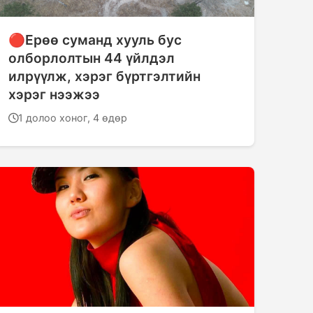
🔴Ерөө суманд хууль бус
олборлолтын 44 үйлдэл
илрүүлж, хэрэг бүртгэлтийн
хэрэг нээжээ
1 долоо хоног, 4 өдөр