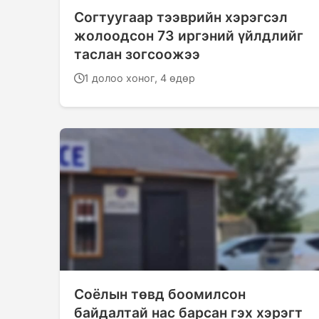
Согтуугаар тээврийн хэрэгсэл
жолоодсон 73 иргэний үйлдлийг
таслан зогсоожээ
1 долоо хоног, 4 өдөр
Соёлын төвд боомилсон
байдалтай нас барсан гэх хэрэгт