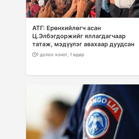
АТГ: Ерөнхийлөгч асан
Ц.Элбэгдоржийг яллагдагчаар
татаж, мэдүүлэг авахаар дуудсан
1 долоо хоног, 1 өдөр