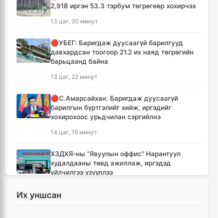
2,918 иргэн 53.3 тэрбум төгрөгөөр хохирчээ
13 цаг, 20 минут
🔴УБЕГ: Баригдаж дуусаагүй барилгууд
давхардсан тоогоор 21.2 их наяд төгрөгийн
барьцаанд байна
13 цаг, 22 минут
🔴С.Амарсайхан: Баригдаж дуусаагүй
барилгын бүртгэлийг хийж, иргэдийг
хохирохоос урьдчилан сэргийлнэ
14 цаг, 16 минут
ХЗДХЯ-ны “Явуулын оффис” Нарантуул
худалдааны төвд ажиллаж, иргэдэд
үйлчилгээ үзүүллээ
14 цаг, 25 минут
Их уншсан
УИХ-ын гишүүд БНСУ-ын Үндэсний