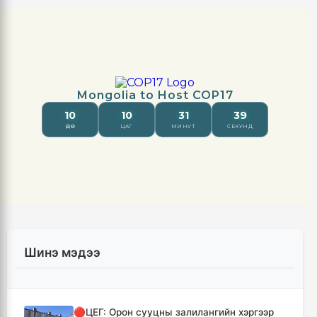
Шинэ мэдээ
🔴ЦЕГ: Орон сууцны залилангийн хэргээр