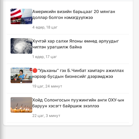
Ассамблейн гишүүдийг хүлээн авч уулзлаа
14 цаг, 50 минут
Америкийн визийн барьцааг 20 мянган
доллар болгон нэмэгдүүлжээ
Мексикийн ТикТок-чин шууд
4 өдөр, 18 цаг
дамжуулалтын үеэр буудуулж амиа алджээ
15 цаг, 16 минут
Хүчтэй хар салхи Японы өмнөд арлуудыг
чиглэн урагшилж байна
Кумамотогийн газар хөдлөлтийн улмаас
1 өдөр, 17 цаг
амиа алдагсдын тоо 38-д хүрчээ
16 цаг, 8 минут
🔴“Урьханы” гэх Б.Чинбат хамтарч ажиллах
нэрээр бусдын бизнесийг дээрэмджээ
Төр хувийн хэвшлийн түншлэлээр нийслэлд
19 цаг, 24 минут
хэрэгжүүлэх төслийн жагсаалтад өөрчлөлт
оруулах тухай хэлэлцэж байна
Хойд Солонгосын пуужингийн анги ОХУ-ын
16 цаг, 18 минут
баруун хэсэгт байршиж эхэллээ
22 цаг, 3 минут
Монгол Улсын сагсан бөмбөгийн эрэгтэй
шигшээ баг Япон улсыг зорилоо
КОП17 хурлын үеэр таван дүүргийн 73
17 цаг, 1 минут
цэцэрлэг, 60 сургуульд зохицуулалт хийнэ