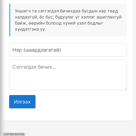
Уншигч та сэтгэгдэл бичихдээ бусдын нэр төрд
халдахгүй, ёс бус, бүдүүлэг үг хэллэг ашиглахгүй
байж, өөрийн болоод хүний үзэл бодлыг
хүндэтгэнэ үү.
Илгээх
СУРТАЛЧИЛГАА