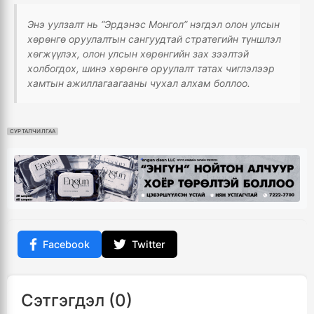
Энэ уулзалт нь “Эрдэнэс Монгол” нэгдэл олон улсын
хөрөнгө оруулалтын сангуудтай стратегийн түншлэл
хөгжүүлэх, олон улсын хөрөнгийн зах зээлтэй
холбогдох, шинэ хөрөнгө оруулалт татах чиглэлээр
хамтын ажиллагаагааны чухал алхам боллоо.
СУРТАЛЧИЛГАА
Facebook
Twitter
Сэтгэгдэл (0)