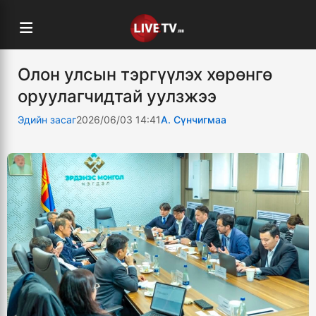
Олон улсын тэргүүлэх хөрөнгө
оруулагчидтай уулзжээ
Эдийн засаг
2026/06/03 14:41
А. Сүнчигмаа