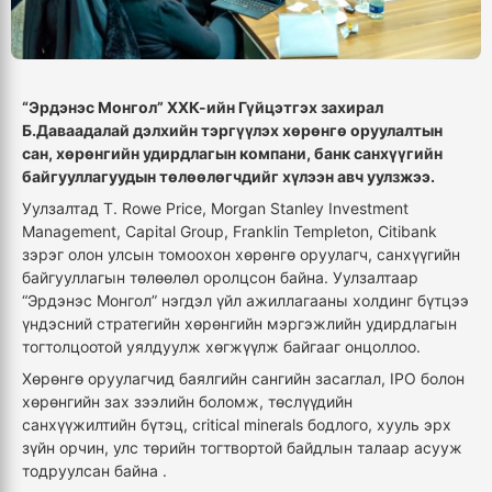
“Эрдэнэс Монгол” ХХК-ийн Гүйцэтгэх захирал
Б.Даваадалай дэлхийн тэргүүлэх хөрөнгө оруулалтын
сан, хөрөнгийн удирдлагын компани, банк санхүүгийн
байгууллагуудын төлөөлөгчдийг хүлээн авч уулзжээ.
Уулзалтад T. Rowe Price, Morgan Stanley Investment
Management, Capital Group, Franklin Templeton, Citibank
зэрэг олон улсын томоохон хөрөнгө оруулагч, санхүүгийн
байгууллагын төлөөлөл оролцсон байна. Уулзалтаар
“Эрдэнэс Монгол” нэгдэл үйл ажиллагааны холдинг бүтцээ
үндэсний стратегийн хөрөнгийн мэргэжлийн удирдлагын
тогтолцоотой уялдуулж хөгжүүлж байгааг онцоллоо.
Хөрөнгө оруулагчид баялгийн сангийн засаглал, IPO болон
хөрөнгийн зах зээлийн боломж, төслүүдийн
санхүүжилтийн бүтэц, critical minerals бодлого, хууль эрх
зүйн орчин, улс төрийн тогтвортой байдлын талаар асууж
тодруулсан байна .