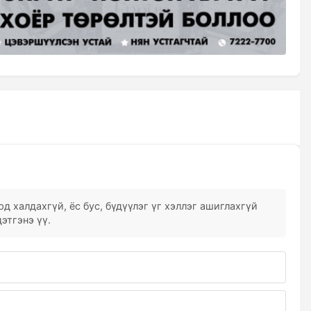
д халдахгүй, ёс бус, бүдүүлэг үг хэллэг ашиглахгүй
этгэнэ үү.