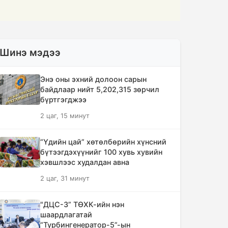
Шинэ мэдээ
Энэ оны эхний долоон сарын
байдлаар нийт 5,202,315 зөрчил
бүртгэгджээ
2 цаг, 15 минут
“Үдийн цай” хөтөлбөрийн хүнсний
бүтээгдэхүүнийг 100 хувь хувийн
хэвшлээс худалдан авна
2 цаг, 31 минут
"ДЦС-3” ТӨХК-ийн нэн
шаардлагатай
“Турбингенератор-5”-ын