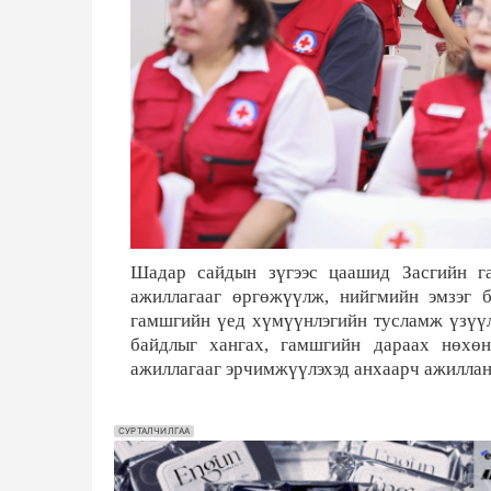
Шадар сайдын зүгээс цаашид Засгийн га
ажиллагааг өргөжүүлж, нийгмийн эмзэг б
гамшгийн үед хүмүүнлэгийн тусламж үзүүл
байдлыг хангах, гамшгийн дараах нөхөн
ажиллагааг эрчимжүүлэхэд анхаарч ажиллана
СУРТАЛЧИЛГАА