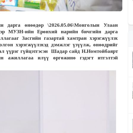
 дарга өнөөдөр \2026.05.06\Монголын Улаан
үеэр МУЗН-ийн Ерөнхий нарийн бичгийн дарга
ллагааг Засгийн газартай хамтран хэрэгжүүлэх
олгон хэрэгжүүлэхэд дэмжлэг үзүүлж, өнөөдрийг
л үүрэг гүйцэтгэсэн
Шадар сайд Н.Номтойбаярт
н ажиллагаа илүү өргөжинө гэдэгт итгэлтэй