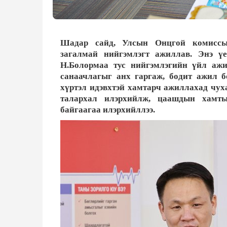
Шадар сайд, Улсын Онцгой комиссын
загалмай нийгэмлэгт ажиллав. Энэ 
Н.Болормаа тус нийгэмлэгийн үйл ажи
санаачлагыг анх гаргаж, бодит ажил б
хүртэл идэвхтэй хамтарч ажиллахад чуха
талархал илэрхийлж, цаашдын хамты
байгаагаа илэрхийллээ.