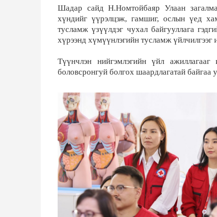
Шадар сайд Н.Номтойбаяр Улаан загалма
хүндийг үүрэлцэж, гамшиг, ослын үед ха
тусламж үзүүлдэг чухал байгууллага гэд
хүрээнд хүмүүнлэгийн тусламж үйлчилгээг 
Түүнчлэн нийгэмлэгийн үйл ажиллагааг
боловсронгуй болгох шаардлагатай байгаа у