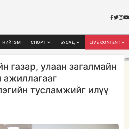
НИЙГЭМ
СПОРТ
БУСАД
LIVE CONTENT
СУ
н газар, улаан загалмайн
 ажиллагааг
эгийн тусламжийг илүү