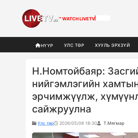
™ WATCH
DIFFERENT
УЛС ТӨР
ХУУЛЬ ЭРХЗҮЙ
НҮҮР
Н.Номтойбаяр: Засгий
нийгэмлэгийн хамтын
эрчимжүүлж, хүмүүнл
сайжруулна
Улс төр
2026/05/06 18:30
Т.Мягмар