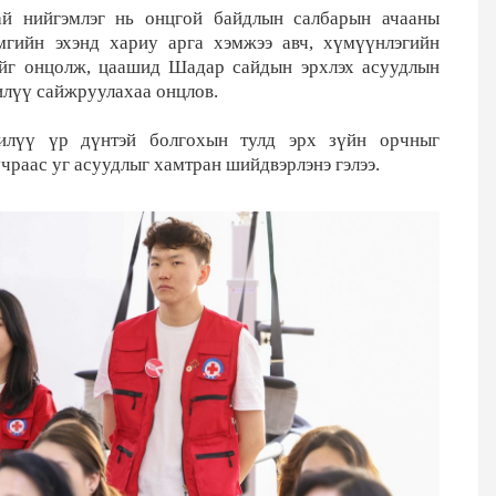
й нийгэмлэг нь онцгой байдлын салбарын ачааны
мгийн эхэнд хариу арга хэмжээ авч, хүмүүнлэгийн
гийг онцолж, цаашид Шадар сайдын эрхлэх асуудлын
илүү сайжруулахаа онцлов.
 илүү үр дүнтэй болгохын тулд эрх зүйн орчныг
чраас уг асуудлыг хамтран шийдвэрлэнэ гэлээ.