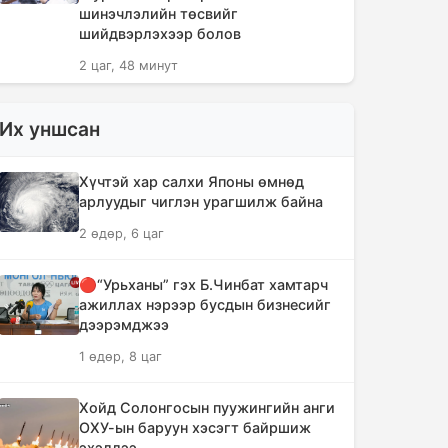
шинэчлэлийн төсвийг
шийдвэрлэхээр болов
2 цаг, 48 минут
Сүүлийн 10 жилд суудлын авто
Их уншсан
машин 700 мянга гаруйг
импортолжээ
Хүчтэй хар салхи Японы өмнөд
2 цаг, 52 минут
арлуудыг чиглэн урагшилж байна
2 өдөр, 6 цаг
Монгол Улсын гадаад валютын
нөөц анх удаа 7.9 тэрбум
ам.долларт хүрлээ
🔴“Урьханы” гэх Б.Чинбат хамтарч
ажиллах нэрээр бусдын бизнесийг
2 цаг, 58 минут
дээрэмджээ
1 өдөр, 8 цаг
Өмнөд Солонгост хэт халууны
улмаас амиа алдсан хүний тоо 23-т
хүржээ
Хойд Солонгосын пуужингийн анги
ОХУ-ын баруун хэсэгт байршиж
3 цаг, 7 минут
эхэллээ