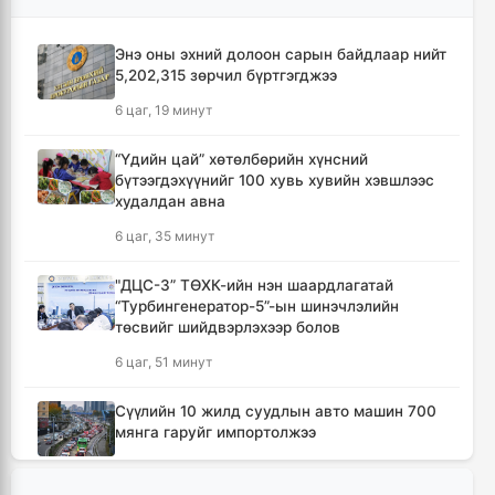
Энэ оны эхний долоон сарын байдлаар нийт
5,202,315 зөрчил бүртгэгджээ
6 цаг, 19 минут
“Үдийн цай” хөтөлбөрийн хүнсний
бүтээгдэхүүнийг 100 хувь хувийн хэвшлээс
худалдан авна
6 цаг, 35 минут
"ДЦС-3” ТӨХК-ийн нэн шаардлагатай
“Турбингенератор-5”-ын шинэчлэлийн
төсвийг шийдвэрлэхээр болов
6 цаг, 51 минут
Сүүлийн 10 жилд суудлын авто машин 700
мянга гаруйг импортолжээ
6 цаг, 56 минут