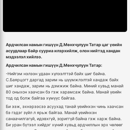
Ардчилсан намын гишүүн Д.Мөнхчулуун Татар цаг үеийн
асуудлаар байр сууриа илэрхийлж, олон нийтэд хандан
мэдээлэл хийлээ.
Ардчилсан намын гишүүн Д.Мөнхчулуун Татар:
-Нийгэм нэлээн удаан хүлээлттэй байх шиг байна.
С.Баярцогт даргад зарим нь шүүмжлэлтэй хандаж байх
шиг хандаж, зарим нь дэмжиж байна. Миний хувьд манай
80 оныхон хаачсан бэ гэж харамсаж байна. Манай үеийн
тод од болж байгаа хүмүүс байгаа.
Би ээж, эхнэрээсээ асуухад танай үеийнхэн чинь хаачсан
бэ гэдэг зүйл л ярьж байгаа. Манай үеийнхэн
санаачилгагүй
, идэвхгүй, зориггүй байна гэж харж байна.
Би уран бүтээл хийдэг хүний хувьд
ардчиллын
эрх чөлөөг