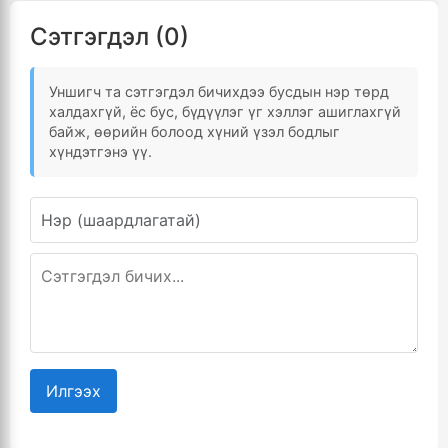
Сэтгэгдэл (0)
Уншигч та сэтгэгдэл бичихдээ бусдын нэр төрд
халдахгүй, ёс бус, бүдүүлэг үг хэллэг ашиглахгүй
байж, өөрийн болоод хүний үзэл бодлыг
хүндэтгэнэ үү.
Илгээх