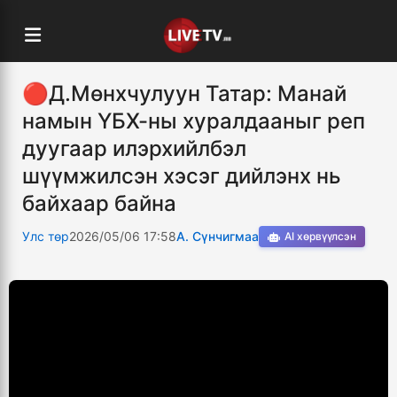
🔴Д.Мөнхчулуун Татар: Манай
намын ҮБХ-ны хуралдааныг реп
дуугаар илэрхийлбэл
шүүмжилсэн хэсэг дийлэнх нь
байхаар байна
Улс төр
2026/05/06 17:58
А. Сүнчигмаа
AI хөрвүүлсэн