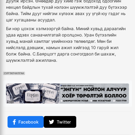
дуулж ирсэн. Өнөөдөр дуу хийе гэж бодоход одоогийн
нөхцөл байдлын тухай нэлээн шүүмжлэлтэй дуу бүтэхээр
байна. Тийм дууг нийгэм хүлээж авах уу үгүй юу гэдэг нь
цаг хугацааны асуудал.
Би нэр цохож хэлмээргүй байна. Миний хувьд дараагийн
удаа идэвх
санаачилгатай
оролцоно. Уран бүтээлийн
хувьд манай хамтлаг үеийнхнээ төлөөлдөг. Мөн би
нийслэлд дэвшиж, намын ажил хийгээд 10 гаруй жил
болж байна. С.Баярцогт дарга сонгогдвол би шахаж,
шүүмжлэлтэй ажиллана.
СУРТАЛЧИЛГАА
Facebook
Twitter