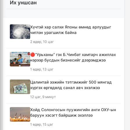
Их уншсан
Монгол Улсын гадаад валютын нөөц анх
удаа 7.9 тэрбум ам.долларт хүрлээ
7 цаг, 2 минут
Хүчтэй хар салхи Японы өмнөд арлуудыг
чиглэн урагшилж байна
Өмнөд Солонгост хэт халууны улмаас амиа
алдсан хүний тоо 23-т хүржээ
2 өдөр, 10 цаг
7 цаг, 11 минут
🔴“Урьханы” гэх Б.Чинбат хамтарч ажиллах
нэрээр бусдын бизнесийг дээрэмджээ
Шатахуун дамлан борлуулсан хоёр
зөрчлийг илрүүлэн шалгаж байна
1 өдөр, 13 цаг
7 цаг, 36 минут
Цалинтай ээжийн тэтгэмжийг 500 мянгад
хүргэх өргөдөлд санал авч эхэлжээ
Дональд Трамп АНУ-д төрсөн хүүхдэд
иргэншил олгохыг хязгаарлах шийдвэр
12 цаг, 9 минут
гаргав
8 цаг, 21 минут
Хойд Солонгосын пуужингийн анги ОХУ-ын
баруун хэсэгт байршиж эхэллээ
Тайландын Дебсирин Нонтхабури
1 өдөр, 15 цаг
сургуульд зэвсэгт халдлага гарч есөн хүн