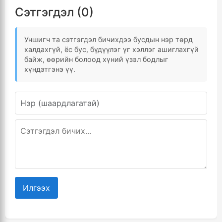
Сэтгэгдэл (0)
Уншигч та сэтгэгдэл бичихдээ бусдын нэр төрд
халдахгүй, ёс бус, бүдүүлэг үг хэллэг ашиглахгүй
байж, өөрийн болоод хүний үзэл бодлыг
хүндэтгэнэ үү.
Илгээх