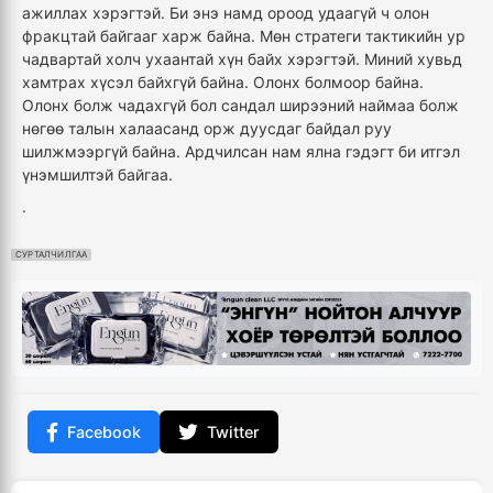
ажиллах хэрэгтэй. Би энэ намд ороод удаагүй ч олон
фракцтай байгааг харж байна. Мөн
стратеги
тактикийн ур
чадвартай холч ухаантай хүн байх хэрэгтэй. Миний хувьд
хамтрах хүсэл байхгүй байна. Олонх болмоор байна.
Олонх болж чадахгүй бол сандал ширээний наймаа болж
нөгөө талын халаасанд орж дуусдаг байдал руу
шилжмээргүй байна. Ардчилсан нам ялна гэдэгт би итгэл
үнэмшилтэй байгаа.
.
СУРТАЛЧИЛГАА
Facebook
Twitter