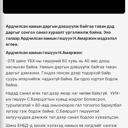
Ардчилсан намын даргын дэвшүүлж байгаа таван дэд
даргыг сонгох санал хураалт үргэлжилж байна. Энэ
талаар Ардчилсан намын гишүүн Н.Амаржин мэдээлэл
өглөө.
Ардчилсан намын гишүүн Н.Амаржин:
-378 шинэ ҮБХ-ны гишүүний 60 хувь нь 40-өөс доош
насныхан байна. Намын даргын дэвшүүлж байгаа таван
даргыг дэмжинэ. Гэхдээ
генсек
дээр тодорхой байр
суурь илэрхийлж чадахгүй байна. Би одоо хүртэл бодож
байна.
Надад санал өгөх тал дээр ямар нэг нөлөө байхгүй. УИХ-
ын гишүүн С.Баярцогтын хувьд мэдлэг боловсрол,
туршлагатай ч 80-
аад
оныхноороо гал тогоогоо
бариулбал
зүгээр гэж бодож байна. С.Баярцогт гишүүнтэй
залуучуудаа
дэмжих
тал дээр санал бодлоо хуваалцсан.
Шинэ ЕНБД-д захиж хэлэхэд намын эв нэгдлийг хангаж