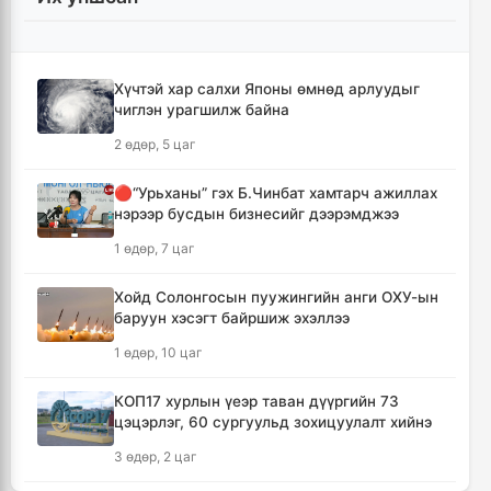
Монгол Улсын гадаад валютын нөөц анх
удаа 7.9 тэрбум ам.долларт хүрлээ
1 цаг, 47 минут
Хүчтэй хар салхи Японы өмнөд арлуудыг
чиглэн урагшилж байна
Өмнөд Солонгост хэт халууны улмаас амиа
алдсан хүний тоо 23-т хүржээ
2 өдөр, 5 цаг
1 цаг, 56 минут
🔴“Урьханы” гэх Б.Чинбат хамтарч ажиллах
нэрээр бусдын бизнесийг дээрэмджээ
Шатахуун дамлан борлуулсан хоёр
зөрчлийг илрүүлэн шалгаж байна
1 өдөр, 7 цаг
2 цаг, 21 минут
Хойд Солонгосын пуужингийн анги ОХУ-ын
баруун хэсэгт байршиж эхэллээ
Дональд Трамп АНУ-д төрсөн хүүхдэд
иргэншил олгохыг хязгаарлах шийдвэр
1 өдөр, 10 цаг
гаргав
3 цаг, 6 минут
КОП17 хурлын үеэр таван дүүргийн 73
цэцэрлэг, 60 сургуульд зохицуулалт хийнэ
Тайландын Дебсирин Нонтхабури
3 өдөр, 2 цаг
сургуульд зэвсэгт халдлага гарч есөн хүн
амиа алдлаа