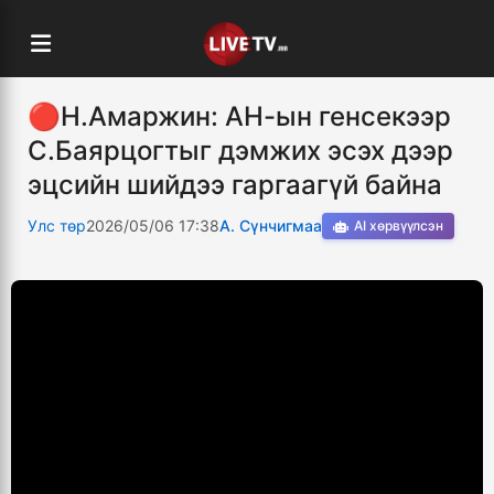
🔴Н.Амаржин: АН-ын генсекээр
С.Баярцогтыг дэмжих эсэх дээр
эцсийн шийдээ гаргаагүй байна
Улс төр
2026/05/06 17:38
А. Сүнчигмаа
AI хөрвүүлсэн