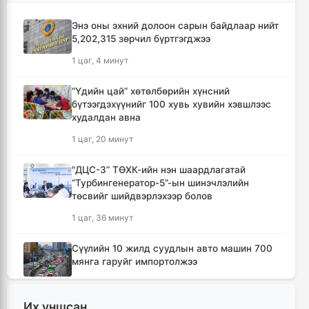
Энэ оны эхний долоон сарын байдлаар нийт
5,202,315 зөрчил бүртгэгджээ
1 цаг, 4 минут
“Үдийн цай” хөтөлбөрийн хүнсний
бүтээгдэхүүнийг 100 хувь хувийн хэвшлээс
худалдан авна
1 цаг, 20 минут
"ДЦС-3” ТӨХК-ийн нэн шаардлагатай
“Турбингенератор-5”-ын шинэчлэлийн
төсвийг шийдвэрлэхээр болов
1 цаг, 36 минут
Сүүлийн 10 жилд суудлын авто машин 700
мянга гаруйг импортолжээ
1 цаг, 41 минут
Их уншсан